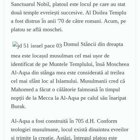
Sanctuarul Nobil, platoul este locul pe care au stat
două temple evreiești succesive. Al Doilea Templu
a fost distrus în anii
'
70 de către romani. Acum, pe
platou se află
moschei
.
Domul Stâncii din dreapta
mea este locașul musulman cel mai ușor de
identificat de pe Muntele Templului, însă Moscheea
Al-Aqsa din stânga mea este considerată al treilea
cel mai sfânt loc al Islamului. Musulmanii cred că
Mahomed a făcut o călătorie faimoasă în timpul
nopții de la Mecca la Al-Aqsa pe calul său înaripat
Burak.
Al-Aqsa a fost construită în 705 d.H. Conform
teologiei musulmane, locul există dinaintea evreilor
și trimite la creație. Astăzi, întregul platou este