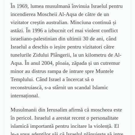
În 1969, lumea musulmană învinuia Israelul pentru
incendierea Moscheii Al-Aqsa de către de un
vizitator creștin australian. Minciuna continuă și
astăzi. În 1996 a izbucnit cel mai violent conflict
israeliano-palestinian din ultimii 30 de ani, când
Israelul a deschis o ieșire pentru vizitatori către
tunelurile Zidului Plângerii, la un kilometru de Al-
Aqsa. În anul 2004, ploaia, zăpada și un cutremur
minor au distrus rampa de intrare spre Muntele
Templului. Când Israel a încercat să o
reconstruiască, s-a stârnit un scandal Islamic
internațional.
M
usulmani
i
din Ierusalim
afirm
ă că moscheea este
în pericol. Israelul a arestat recent o personalitate
islamică importantă pentru incitare la violență. El
le-a spus adepților săi că Israelul plănuiește să intre