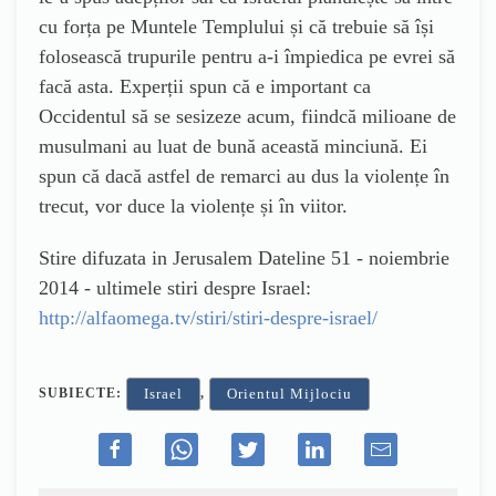
cu forța pe Muntele Templului și că trebuie să își
folosească trupurile pentru a-i împiedica pe evrei să
facă asta. Experții spun că e important ca
Occidentul să se sesizeze acum, fiindcă milioane de
musulmani au luat de bună această minciună. Ei
spun că dacă astfel de remarci au dus la violențe în
trecut, vor duce la violențe și în viitor.
Stire difuzata in Jerusalem Dateline 51 - noiembrie
2014 - ultimele stiri despre Israel:
http://alfaomega.tv/stiri/stiri-despre-israel/
SUBIECTE:
,
Israel
Orientul Mijlociu