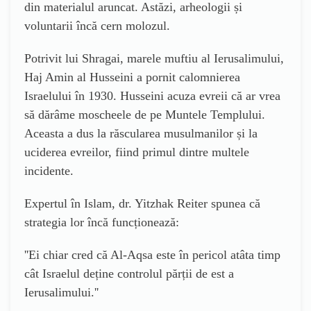
din materialul aruncat. Astăzi, arheologii și
voluntarii încă cern molozul.
Potrivit lui Shragai, marele muftiu al Ierusalimului,
Haj Amin al Husseini a pornit calomnierea
Israelului în 1930. Husseini acuza evreii că ar vrea
să dărâme moscheele de pe Muntele Templului.
Aceasta a dus la răscularea musulmanilor și la
uciderea evreilor, fiind primul dintre multele
incidente.
Expertul în Islam, dr. Yitzhak Reiter spunea că
strategia lor încă funcționează
:
''
Ei chiar cred că Al-Aqsa este în pericol atâta timp
cât Israelul deține controlul părții de est a
Ierusalimului.
''