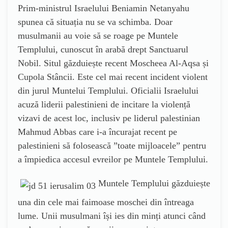
Prim-ministrul Israelului Beniamin Netanyahu
spunea că situația nu se va schimba. Doar
musulmanii au voie să se roage pe Muntele
Templului, cunoscut în arabă drept Sanctuarul
Nobil. Situl găzduiește recent Moscheea Al-Aqsa și
Cupola Stâncii. Este cel mai recent incident violent
din jurul Muntelui Templului. Oficialii Israelului
acuză liderii palestinieni de incitare la violență
vizavi de acest loc, inclusiv pe liderul palestinian
Mahmud Abbas care i-a încurajat recent pe
palestinieni să folosească ”toate mijloacele” pentru
a împiedica accesul evreilor pe Muntele Templului.
Muntele Templului
găzduiește
una din cele mai faimoase mosche
i
din întreaga
lume. Unii musulmani își ies din minți atunci când