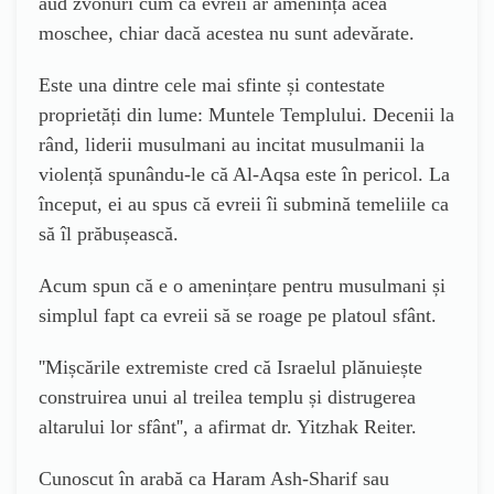
aud zvonuri cum că evreii ar amenința acea
moschee, chiar dacă acestea nu sunt adevărate.
Este una dintre cele mai sfinte și contestate
proprietăți din lume: Muntele Templului. Decenii la
rând, liderii musulmani au incitat musulmanii la
violență spunându-le că Al-Aqsa este în pericol. La
început, ei au spus că evreii îi submină temeliile ca
să îl prăbușească.
Acum spun că e o amenințare pentru musulmani și
simplul fapt ca evreii să se roage pe platoul sfânt.
''
Mișcările extremiste cred că Israelul plănuiește
construirea unui al treilea templu și distrugerea
altarului lor sfânt
'', a afirmat dr. Yitzhak Reiter.
Cunoscut în arabă ca Haram Ash-Sharif sau