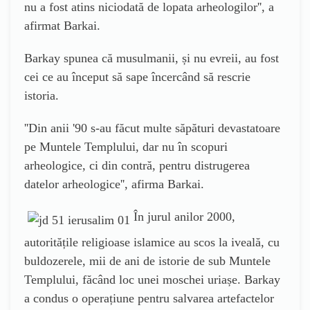
nu a fost atins niciodată de lopata arheologilor
'', a
afirmat Barkai.
Barkay spunea că musulmanii, și nu evreii, au fost
cei ce au început să sape încercând să rescrie
istoria.
''
Din anii
'
90 s-au făcut multe săpături devastatoare
pe Muntele Templului, dar nu în scopuri
arheologice, ci din contră, pentru distrugerea
datelor arheologice
'', afirma Barkai.
În jurul anilor 2000,
autoritățile religioase islamice au scos la iveală, cu
buldozerele, mii de ani de istorie de sub Muntele
Templului, făcând loc unei moschei uriașe. Barkay
a condus o operațiune pentru salvarea artefactelor