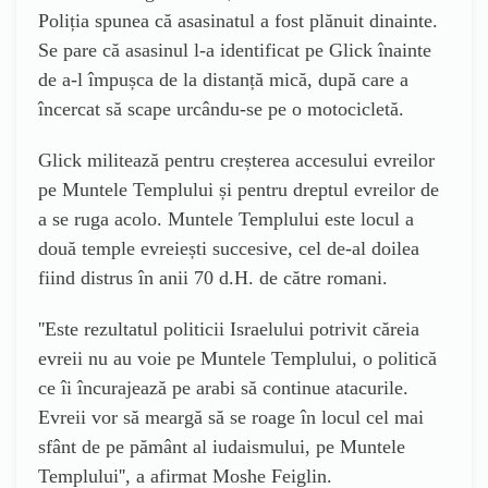
Poliția spunea că asasinatul a fost plănuit dinainte.
Se pare că asasinul l-a identificat pe Glick înainte
de a-l împușca de la distanță mică, după care a
încercat să scape urcându-se pe o motocicletă.
Glick militează pentru creșterea accesului evreilor
pe Muntele Templului și pentru dreptul evreilor de
a se ruga acolo. Muntele Templului este locul a
două temple evreiești succesive, cel de-al doilea
fiind distrus în anii 70 d.H. de către romani.
''
Este rezultatul politicii Israelului potrivit căreia
evreii nu au voie pe Muntele Templului, o politică
ce îi încurajează pe arabi să continue atacurile.
Evreii vor să meargă să se roage în locul cel mai
sfânt de pe pământ al iudaismului, pe Muntele
Templului
'', a afirmat Moshe Feiglin.