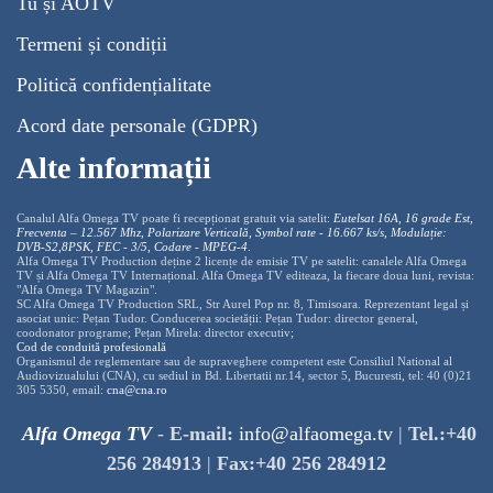
Tu și AOTV
Termeni și condiții
Politică confidențialitate
Acord date personale (GDPR)
Alte informații
Canalul Alfa Omega TV poate fi recepționat gratuit via satelit:
Eutelsat 16A, 16 grade Est,
Frecventa – 12.567 Mhz, Polarizare
Vertica
lă, Symbol rate - 16.667 ks/s, Modulație:
DVB-S2,8PSK, FEC - 3/5, Codare - MPEG-4
.
Alfa Omega TV Production deține 2 licențe de emisie TV pe satelit: canalele Alfa Omega
TV și Alfa Omega TV Internațional. Alfa Omega TV editeaza, la fiecare doua luni, revista:
"Alfa Omega TV Magazin".
SC Alfa Omega TV Production SRL, Str Aurel Pop nr. 8, Timisoara. Reprezentant legal și
asociat unic: Pețan Tudor. Conducerea societății: Pețan Tudor: director general,
coodonator programe; Pețan Mirela: director executiv;
Cod de conduită profesională
Organismul de reglementare sau de supraveghere competent este Consiliul National al
Audiovizualului (CNA), cu sediul in Bd. Libertatii nr.14, sector 5, Bucuresti, tel: 40 (0)21
305 5350, email:
cna@cna.ro
Alfa Omega TV
-
E-mail:
info@alfaomega.tv
|
Tel.:+40
256 284913
|
Fax:+40 256 284912