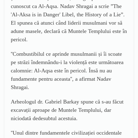
cunoscut ca Al-Aqsa. Nadav Shragai a scrie ”The
'Al-Aksa is in Danger' Libel, the History of a Lie”.
El spune
a
că atunci când liderii musulmani vor să
adune masele, declară că Muntele Templului este în
pericol.
''
Combustibilul ce aprinde musulmanii și îi scoate
pe străzi îndemnându-i la violență este următoarea
calomnie: Al-Aqsa este în pericol
.
Însă nu au
fundamente pentru aceasta
'', a afirmat
Nadav
Shragai.
Arheologul dr. Gabriel Barkay spune că s-au făcut
excavații aproape de Muntele Templului, dar
niciodată dedesubtul acestuia.
''
Unul dintre fundamentele civilizației occidentale