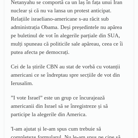
Netanyahu se comportă ca un laș în fața unui Iran
nuclear și că nu va lansa un protest anticipat.
Relațiile israeliano-americane s-au răcit sub
administrația Obama. Deși președintele nu apărea
pe buletinul de vot în alegerile parțiale din SUA,
mulți spuneau că politicile sale apăreau, ceea ce îi
putea afecta pe democrați.
Cei de la știrile CBN au stat de vorbă cu votanții
americani ce se îndreptau spre secțiile de vot din
Ierusalim.
”I vote Israel” este un grup ce încurajează
americanii din Israel să se înregistreze și să
participe la alegerile din America.
'
I-am ajutat și le-am spus cum trebuie să
completeze formularul. Nu le-am spus pe cine să