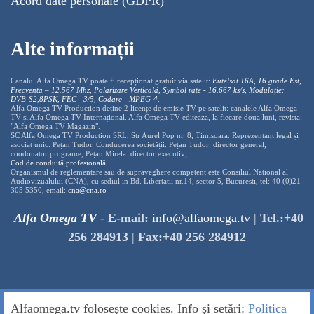
Acord date personale (GDPR)
Alte informații
Canalul Alfa Omega TV poate fi recepționat gratuit via satelit:
Eutelsat 16A, 16 grade Est,
Frecventa – 12.567 Mhz, Polarizare
Vertica
lă, Symbol rate - 16.667 ks/s, Modulație:
DVB-S2,8PSK, FEC - 3/5, Codare - MPEG-4
.
Alfa Omega TV Production deține 2 licențe de emisie TV pe satelit: canalele Alfa Omega
TV și Alfa Omega TV Internațional. Alfa Omega TV editeaza, la fiecare doua luni, revista:
"Alfa Omega TV Magazin".
SC Alfa Omega TV Production SRL, Str Aurel Pop nr. 8, Timisoara. Reprezentant legal și
asociat unic: Pețan Tudor. Conducerea societății: Pețan Tudor: director general,
coodonator programe; Pețan Mirela: director executiv;
Cod de conduită profesională
Organismul de reglementare sau de supraveghere competent este Consiliul National al
Audiovizualului (CNA), cu sediul in Bd. Libertatii nr.14, sector 5, Bucuresti, tel: 40 (0)21
305 5350, email:
cna@cna.ro
Alfa Omega TV
-
E-mail:
info@alfaomega.tv
|
Tel.:+40
256 284913
|
Fax:+40 256 284912
Alfaomega.tv folosește cookies. Info și setări:
Politica