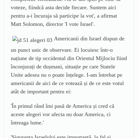
voteze, fiindcă asta decide fiecare. Suntem aici
pentru a-i încuraja să participe la vot
', a afirmat
Matt Solomon, director 'I vote Israel'.
Americanii din Israel dispun de
un punct unic de observare. Ei locuiesc într-o
națiune de tip occidental din Orientul Mijlociu fiind
înconjurați de dușmani, situație pe care Statele
Unite adesea nu o poate înțelege. I-am întrebat pe
americanii de aici de ce votează și de ce este votul
atât de important pentru ei
:
'
În primul rând îmi pasă de America și cred că
aceste alegeri vor afecta nu doar America, ci
întreaga lume.
'
'
Siguranța Israelului este importantă, la fel și