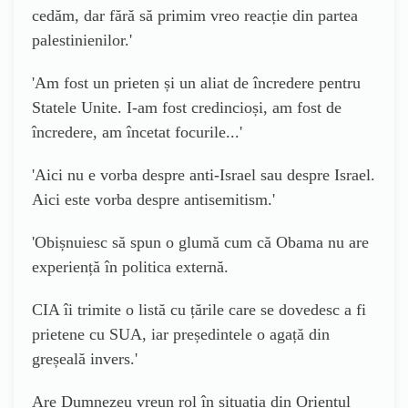
cedăm, dar fără să primim vreo reacție din partea
palestinienilor.
'
'
Am fost un prieten și un aliat de încredere pentru
Statele Unite. I-am fost credincioși, am fost de
încredere, am încetat focurile...
'
'
Aici nu e vorba despre anti-Israel sau despre Israel.
Aici este vorba despre antisemitism.
'
'
Obișnuiesc să spun o glumă cum că Obama nu are
experiență în politica externă.
CIA îi trimite o listă cu țările care se dovedesc a fi
prietene cu SUA, iar președintele o agață din
greșeală invers.
'
Are Dumnezeu vreun rol în situația din Orientul