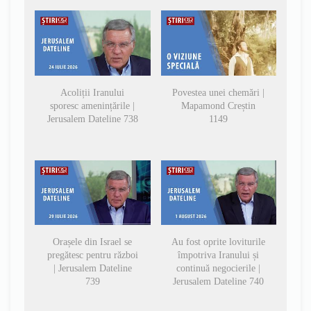
Acoliții Iranului
Povestea unei chemări |
sporesc amenințările |
Mapamond Creștin
Jerusalem Dateline 738
1149
Orașele din Israel se
Au fost oprite loviturile
pregătesc pentru război
împotriva Iranului și
| Jerusalem Dateline
continuă negocierile |
739
Jerusalem Dateline 740