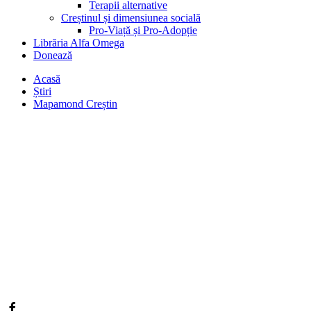
Terapii alternative
Creștinul și dimensiunea socială
Pro-Viață și Pro-Adopție
Librăria Alfa Omega
Donează
Acasă
Știri
Mapamond Creștin