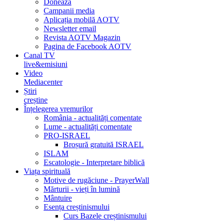
Donează
Campanii media
Aplicația mobilă AOTV
Newsletter email
Revista AOTV Magazin
Pagina de Facebook AOTV
Canal TV
live&emisiuni
Video
Mediacenter
Știri
creștine
Înțelegerea vremurilor
România - actualități comentate
Lume - actualități comentate
PRO-ISRAEL
Broșură gratuită ISRAEL
ISLAM
Escatologie - Interpretare biblică
Viața spirituală
Motive de rugăciune - PrayerWall
Mărturii - vieți în lumină
Mântuire
Esența creștinismului
Curs Bazele creștinismului