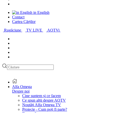
in English
Contact
Cartea Cărților
Rugăciune
TV LIVE
AOTVi
Alfa Omega
Despre noi
Cine suntem și ce facem
Ce spun alții despre AOTV
Noutăți Alfa Omega TV
Proiecte - Cum poți fi parte?