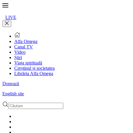
LIVE
Alfa Omega
Canal TV
Video
Știri
Viața spirituală
Creștinul și societatea
Librăria Alfa Omega
Donează
English site