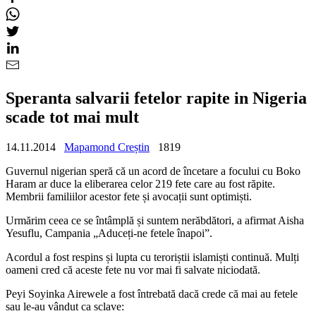
Speranta salvarii fetelor rapite in Nigeria
scade tot mai mult
14.11.2014
Mapamond Creștin
1819
Guvernul nigerian speră că un acord de încetare a focului cu Boko
Haram ar duce la eliberarea celor 219 fete care au fost răpite.
Membrii familiilor acestor fete și avocații sunt optimiști.
Urmărim ceea ce se întâmplă și suntem nerăbdători, a afirmat Aisha
Yesuflu, Campania „Aduceți-ne fetele înapoi”.
Acordul a fost respins și lupta cu teroriștii islamiști continuă. Mulți
oameni cred că aceste fete nu vor mai fi salvate niciodată.
Peyi Soyinka Airewele a fost întrebată dacă crede că mai au fetele
sau le-au vândut ca sclave: