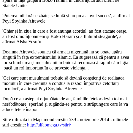
apăra în fața grupării Boko Haram, în ciuda ajutorului oferit de
Statele Unite.
'Puterea militară se zbate, se luptă și nu prea a avut succes', a afirmat
Peyi Soyinka Airewele.
'Chiar și în ziua în care a fost anunțat acordul, au fost atacate orașe,
au fost omorâți oameni și Boko Haram și-a fluturat steagurile', a
afirmat Aisha Yesufu.
Doamna Airewele spunea că armata nigeriană nu se poate apăra
singură în fața extremismului islamic. Ea sugerează că pentru a avea
loc schimbarea și musulmanii trebuie să recunoască faptul că religia
joacă un rol important în ce privește violența...
'Cei care sunt musulmani trebuie să devină conștienți de realitatea
modului în care credința a condus la război împotriva celorlalți
locuitori', a afirmat Peyi Soyinka Airewele.
După ce au așteptat o jumătate de an, familiile fetelor devin tot mai
nerăbdătoare, sperând și rugându-se pentru o străpungere care la va
aduce fetele înapoi.
Stire difuzata in Mapamond crestin 539 - noiembrie 2014 - ultimele
stiri crestine:
http://alfaomega.tv/stiri/