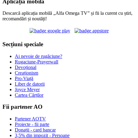
Aplicația mobilă
Descarcă aplicația mobilă „Alfa Omega TV” și fii la curent cu știri,
recomandări și noutăți!
Secțiuni speciale
Ai nevoie de rugăciune?
Rugaciune-Prayerwall
Devoțional
Creaționism
Pro-Viață
Liber de datorii
Joyce Meyer
Cartea Cărților
Fii partener AO
Partener AOTV
Proiecte - fii parte
Donații - card bancar
3,5% din impozit - Persoane