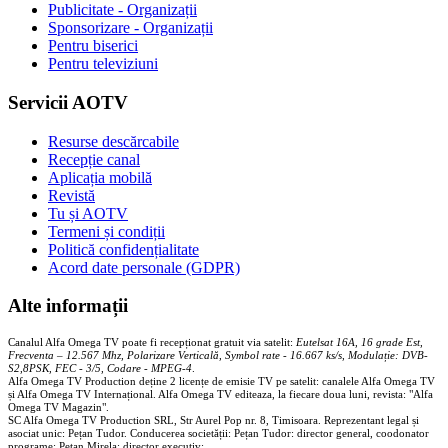
Publicitate - Organizații
Sponsorizare - Organizații
Pentru biserici
Pentru televiziuni
Servicii AOTV
Resurse descărcabile
Recepție canal
Aplicația mobilă
Revistă
Tu și AOTV
Termeni și condiții
Politică confidențialitate
Acord date personale (GDPR)
Alte informații
Canalul Alfa Omega TV poate fi recepționat gratuit via satelit:
Eutelsat 16A, 16 grade Est,
Frecventa – 12.567 Mhz, Polarizare
Vertica
lă, Symbol rate - 16.667 ks/s, Modulație: DVB-
S2,8PSK, FEC - 3/5, Codare - MPEG-4
.
Alfa Omega TV Production deține 2 licențe de emisie TV pe satelit: canalele Alfa Omega TV
și Alfa Omega TV Internațional. Alfa Omega TV editeaza, la fiecare doua luni, revista: "Alfa
Omega TV Magazin".
SC Alfa Omega TV Production SRL, Str Aurel Pop nr. 8, Timisoara. Reprezentant legal și
asociat unic: Pețan Tudor. Conducerea societății: Pețan Tudor: director general, coodonator
programe; Pețan Mirela: director executiv;