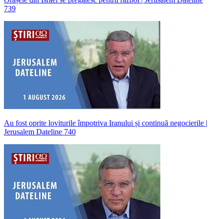
739
Au fost oprite loviturile împotriva Iranului și continuă negocierile |
Jerusalem Dateline 740