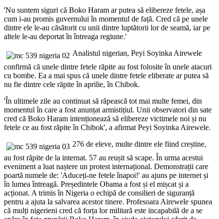
'Nu suntem siguri că Boko Haram ar putea să elibereze fetele, așa
cum i-au promis guvernului în momentul de față. Cred că pe unele
dintre ele le-au căsătorit cu unii dintre luptătorii lor de seamă, iar pe
altele le-au deportat în întreaga regiune.'
Analistul nigerian, Peyi Soyinka Airewele
confirmă că unele dintre fetele răpite au fost folosite în unele atacuri
cu bombe. Ea a mai spus că unele dintre fetele eliberate ar putea să
nu fie dintre cele răpite în aprilie, în Chibok.
'În ultimele zile au continuat să răpească tot mai multe femei, din
momentul în care a fost anunțat armistițiul. Unii observatori din sate
cred că Boko Haram intenționează să elibereze victimele noi și nu
fetele ce au fost răpite în Chibok', a afirmat Peyi Soyinka Airewele.
276 de eleve, multe dintre ele fiind creștine,
au fost răpite de la internat. 57 au reușit să scape. În urma acestui
eveniment a luat naștere un protest internațional. Demonstrații care
poartă numele de: 'Aduceți-ne fetele înapoi!' au ajuns pe internet și
în lumea întreagă. Președintele Obama a fost și el mișcat și a
acționat. A trimis în Nigeria o echipă de consilieri de siguranță
pentru a ajuta la salvarea acestor tinere. Profesoara Airewele spunea
că mulți nigerieni cred că forța lor militară este incapabilă de a se