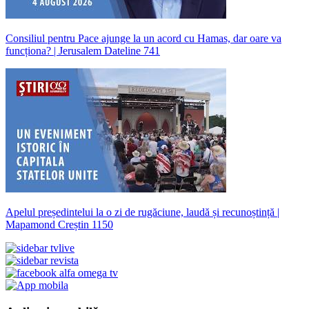
Consiliul pentru Pace ajunge la un acord cu Hamas, dar oare va
funcționa? | Jerusalem Dateline 741
Apelul președintelui la o zi de rugăciune, laudă și recunoștință |
Mapamond Creștin 1150