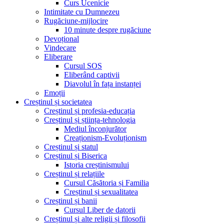
Curs Ucenicie
Intimitate cu Dumnezeu
Rugăciune-mijlocire
10 minute despre rugăciune
Devoțional
Vindecare
Eliberare
Cursul SOS
Eliberând captivii
Diavolul în fața instanței
Emoții
Creștinul și societatea
Creștinul și profesia-educația
Creștinul și știința-tehnologia
Mediul înconjurător
Creaționism-Evoluționism
Creștinul și statul
Creștinul și Biserica
Istoria creștinismului
Creștinul și relațiile
Cursul Căsătoria și Familia
Creștinul și sexualitatea
Creștinul și banii
Cursul Liber de datorii
Creștinul și alte religii și filosofii