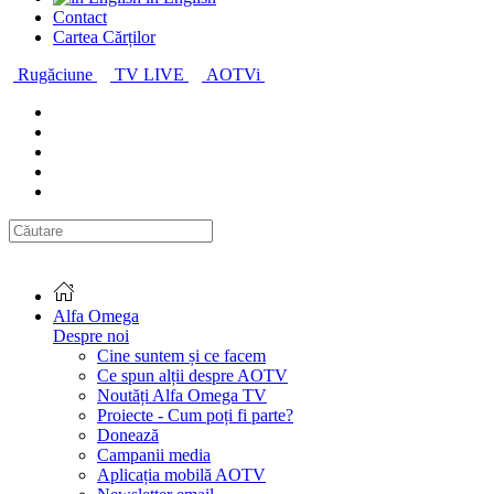
Contact
Cartea Cărților
Rugăciune
TV LIVE
AOTVi
Alfa Omega
Despre noi
Cine suntem și ce facem
Ce spun alții despre AOTV
Noutăți Alfa Omega TV
Proiecte - Cum poți fi parte?
Donează
Campanii media
Aplicația mobilă AOTV