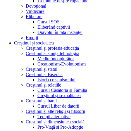
10 minute despre rugăciune
Devoțional
Vindecare
Eliberare
Cursul SOS
Eliberând captivii
Diavolul în fața instanței
Emoții
Creștinul și societatea
Creștinul și profesia-educația
Creștinul și știința-tehnologia
Mediul înconjurător
Creaționism-Evoluționism
Creștinul și statul
Creștinul și Biserica
Istoria creștinismului
Creștinul și relațiile
Cursul Căsătoria și Familia
Creștinul și sexualitatea
Creștinul și banii
Cursul Liber de datorii
Creștinul și alte religii și filosofii
Terapii alternative
Creștinul și dimensiunea socială
Pro-Viață și Pro-Adopție