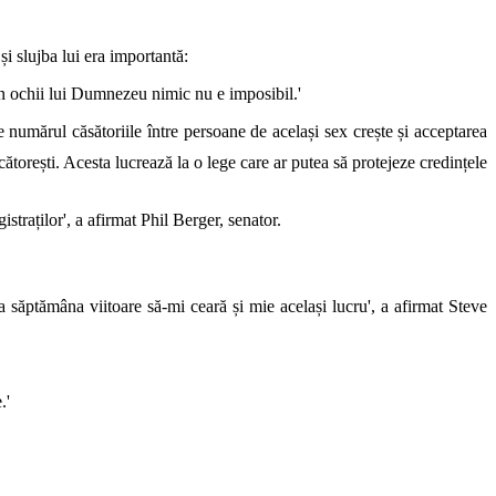
i slujba lui era importantă:
 în ochii lui Dumnezeu nimic nu e imposibil.'
e numărul căsătoriile între persoane de același sex crește și acceptarea
cătorești. Acesta lucrează la o lege care ar putea să protejeze credințele
straților', a afirmat
Phil Berger, senator.
a săptămâna viitoare să-mi ceară și mie același lucru', a afirmat
Steve
.'