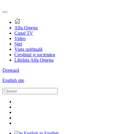
Alfa Omega
Canal TV
Video
Știri
Viața spirituală
Creștinul și societatea
Librăria Alfa Omega
Donează
English site
in English