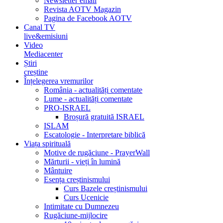
Newsletter email
Revista AOTV Magazin
Pagina de Facebook AOTV
Canal TV
live&emisiuni
Video
Mediacenter
Știri
creștine
Înțelegerea vremurilor
România - actualități comentate
Lume - actualități comentate
PRO-ISRAEL
Broșură gratuită ISRAEL
ISLAM
Escatologie - Interpretare biblică
Viața spirituală
Motive de rugăciune - PrayerWall
Mărturii - vieți în lumină
Mântuire
Esența creștinismului
Curs Bazele creștinismului
Curs Ucenicie
Intimitate cu Dumnezeu
Rugăciune-mijlocire