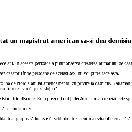
tat un magistrat american sa-si dea demisia
ece ani. În această perioadă a putut observa creșterea numărului de căsă
ez căsătorii între persoane de același sex, nu voi putea face asta.
rolina de Nord a anulat amendamentul cu privire la căsnicie. Kallaman i-
conformezi sau îți piezi slujba.'
istat nicio discuție. Erau prezenți doi judecători care au repetat cele s
ie să se conformeze.
hiar le-a propus să lucreze în schimbul trei pentru a evita oficierea căsă