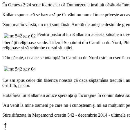
'În Genesa 2:24 scrie foarte clar că Dumnezeu a instituit căsătoria într
Kallam spunea că se bazează pe Cuvânt nu numai în ce privește această ho
'Sunt mai în vârstă, nu mai sunt tânăr. Am 66 de ani și e destul de greu
Pentru pastorul lui Kallaman această situație a dev
libertății religioase scade. Liderul Senatului din Carolina de Nord, Phil
religioase și să schimbe cursul situației.
'
Din păcate, ceea ce se întâmplă în Carolina de Nord este un eșec în ce 
'
Le-am spus celor din biserica noastră că dacă săptămâna trecută i-au 
Griffith, pastor.
Hotărârea lui Kallaman aduce speranță și încurajare în comunitatea sa
'Au venit la mine oameni pe care nu-i cunoșteam și mi-au mulțumit pen
Stire difuzata in Mapamond crestin 542 - decembrie 2014 - ultimele sti