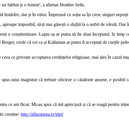
e un bărbat și o femeie', a afirmat
Heather Sells.
tărâre, dar și în viitor. Împreună cu soția sa își cresc singuri nepoții ș
, aproape imposibil, să-ți mai găsești o slujbă la o astfel de vârstă. Dar
enit o conștientizare. Lupta sa ar putea să fie doar începutul, în timp c
 Berger, crede că cei ca și Kallaman ar putea fi acceptați de curțile jude
ceea ce privește acceptarea credințelor religioase, mai ales în cazul magi
spus unui magistrat că trebuie oficieze o căsătorie anume, e posibil c
:
tru ce am făcut. Mi-au spus că mă apreciază și că se roagă pentru mine
ri crestine:
http://alfaomega.tv/stiri/