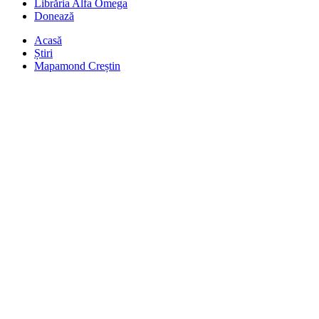
Librăria Alfa Omega
Donează
Acasă
Știri
Mapamond Creștin