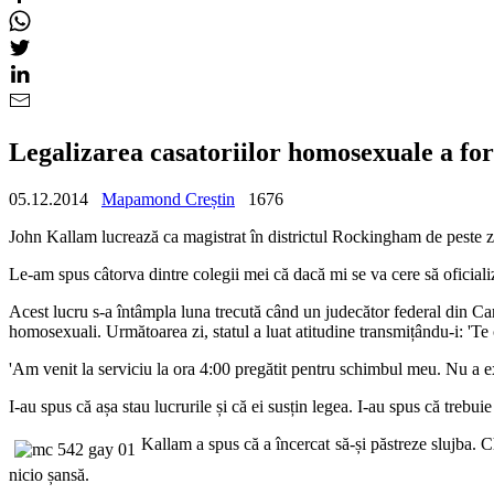
Legalizarea casatoriilor homosexuale a for
05.12.2014
Mapamond Creștin
1676
John Kallam lucrează ca magistrat în districtul Rockingham
de peste z
Le-am spus câtorva dintre colegii mei că dacă mi se va cere să oficializ
Acest lucru s-a întâmpla luna trecută când un judecător federal din Ca
homosexuali. Următoarea zi, statul a luat atitudine transmițându-i: 'Te 
'Am venit la serviciu la ora 4:00 pregătit pentru schimbul meu. Nu a ex
I-au spus că așa stau lucrurile și că ei susțin legea. I-au spus că trebu
Kallam a spus că a încercat să-și păstreze slujba. C
nicio șansă.