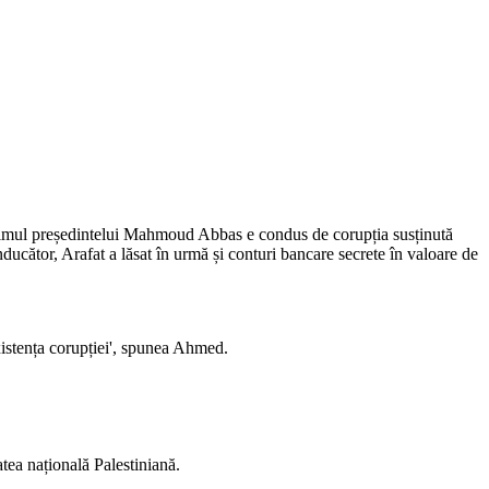
ă regimul președintelui Mahmoud Abbas e condus de corupția susținută
ucător, Arafat a lăsat în urmă și conturi bancare secrete în valoare de
istența corupției
', spunea Ahmed.
tea națională Palestiniană.