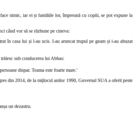
face nimic, iar ei și familiile lor, împreună cu copiii, se pot expune la
unci când vor să se răzbune pe cineva:
rat în casa lui și l-au ucis. I-au aruncat trupul pe geam și i-au abuzat
re trăiesc sub conducerea lui Abbas
:
e persoane dispar. Teama este foarte mare.
'
Congres din 2014, de la mijlocul anilor 1990, Guvernul SUA a oferit peste
lanșa un dezastru.