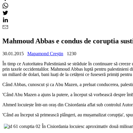
Mahmoud Abbas e condus de coruptia sustin
30.01.2015
Mapamond Creștin
1230
În timp ce Autoritatea Palestiniană se străduie în continuare să creeze
prin taxele occidentalilor. Mahmoud Abbas luptă pentru palestinieni din
un miliard de dolari, bani luați de la cetățeni ce fuseseră primiți pentru
Când Abbas, cunoscut și ca Abu Mazen, a preluat conducerea, palestin
'
Când Abu Mazen a ajuns la putere, a început să vorbească despre îmbunăt
Ahmed locuiește într-un oraș din Cisiordania aflat sub controlul Autorită
'
Când au început să primească plângeri, au mușamalizat corupția
', sp
În Cisiordania locuiesc aproximativ două milioane