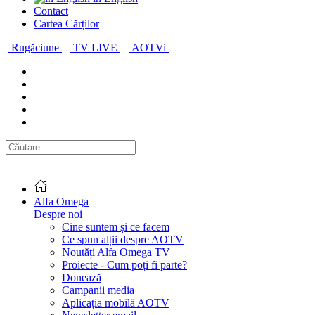
Contact
Cartea Cărților
Rugăciune
TV LIVE
AOTVi
Alfa Omega
Despre noi
Cine suntem și ce facem
Ce spun alții despre AOTV
Noutăți Alfa Omega TV
Proiecte - Cum poți fi parte?
Donează
Campanii media
Aplicația mobilă AOTV