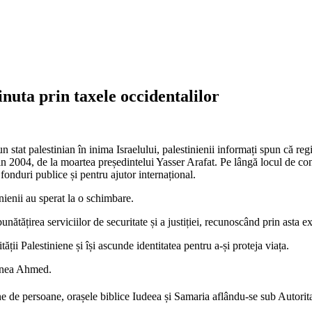
uta prin taxele occidentalilor
 un stat palestinian în inima Israelului, palestinienii informați spun c
 2004, de la moartea președintelui Yasser Arafat. Pe lângă locul de cond
 fonduri publice și pentru ajutor internațional.
ienii au sperat la o schimbare.
ățirea serviciilor de securitate și a justiției, recunoscând prin asta ex
ții Palestiniene și își ascunde identitatea pentru a-și proteja viața.
unea Ahmed.
 de persoane, orașele biblice Iudeea și Samaria aflându-se sub Autorita