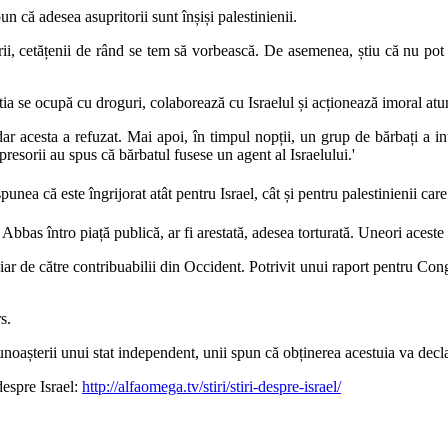
n că adesea asupritorii sunt înșiși palestinienii.
orii, cetățenii de rând se tem să vorbească. De asemenea, știu că nu pot 
știa se ocupă cu droguri, colaborează cu Israelul și acționează imoral at
ar acesta a refuzat. Mai apoi, în timpul nopții, un grup de bărbați a int
presorii au spus că bărbatul fusese un agent al Israelului.
'
nea că este îngrijorat atât pentru Israel, cât și pentru palestinienii ca
bbas întro piață publică, ar fi arestată, adesea torturată. Uneori acest
anciar de către contribuabilii din Occident. Potrivit unui raport pentru 
s.
cunoașterii unui stat independent, unii spun că obținerea acestuia va dec
despre Israel:
http://alfaomega.tv/stiri/stiri-despre-israel/