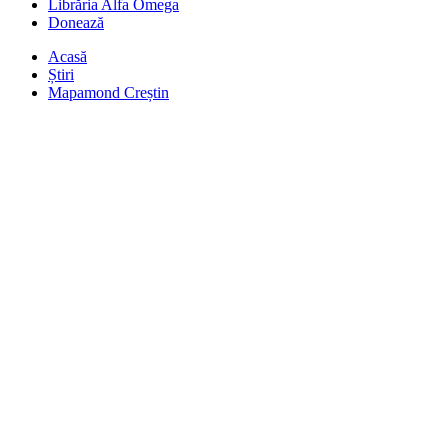
Librăria Alfa Omega
Donează
Acasă
Știri
Mapamond Creștin