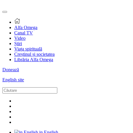
Alfa Omega
Canal TV
Video
Știri
Viața spirituală
Creștinul și societatea
Librăria Alfa Omega
Donează
English site
in English