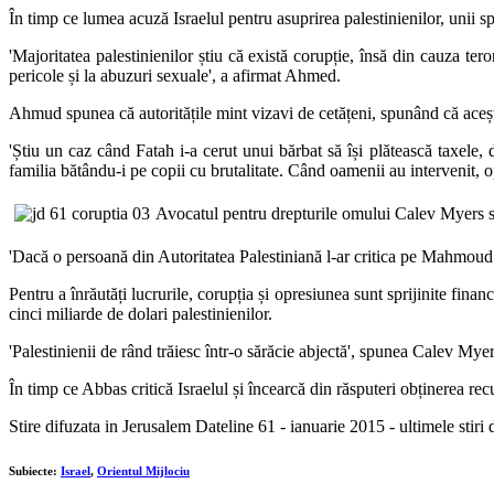
În timp ce lumea acuză Israelul pentru asuprirea palestinienilor, unii spu
'
Majoritatea palestinienilor știu că există corupție, însă din cauza ter
pericole și la abuzuri sexuale
', a afirmat Ahmed.
Ahmud spune
a
că autoritățile mint vizavi de cetățeni, spunând că ace
'
Știu un caz când Fatah i-a cerut unui bărbat să își plătească taxele, d
familia bătându-i pe copii cu brutalitate. Când oamenii au intervenit, o
Avocatul pentru drepturile omului Calev Myers spu
'
Dacă o persoană din Autoritatea Palestiniană l-ar critica pe Mahmoud A
Pentru a înrăutăți lucrurile, corupția și opresiunea sunt sprijinite fin
cinci miliarde de dolari palestinienilor.
'
Palestinienii de rând trăiesc într-o sărăcie abjectă
', spunea Calev Myer
În timp ce Abbas critică Israelul și încearcă din răsputeri obținerea re
Stire difuzata in Jerusalem Dateline 61 - ianuarie 2015 - ultimele stiri 
Subiecte:
Israel
,
Orientul Mijlociu