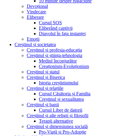
10 minute despre rugăciune
Devoțional
Vindecare
Eliberare
Cursul SOS
Eliberând captivii
Diavolul în fața instanței
Emoții
Creștinul și societatea
Creștinul și profesia-educația
Creștinul și știința-tehnologia
Mediul înconjurător
Creaționism-Evoluționism
Creștinul și statul
Creștinul și Biserica
Istoria creștinismului
Creștinul și relațiile
Cursul Căsătoria și Familia
Creștinul și sexualitatea
Creștinul și banii
Cursul Liber de datorii
Creștinul și alte religii și filosofii
Terapii alternative
Creștinul și dimensiunea socială
Pro-Viață și Pro-Adopție