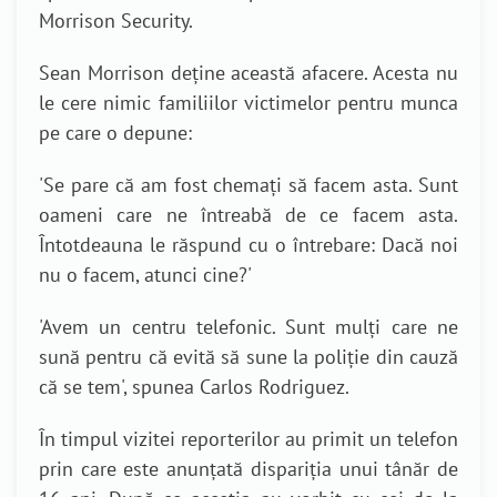
Morrison Security.
Sean Morrison deține această afacere. Acesta nu
le cere nimic familiilor victimelor pentru munca
pe care o depune:
'Se pare că am fost chemați să facem asta. Sunt
oameni care ne întreabă de ce facem asta.
Întotdeauna le răspund cu o întrebare: Dacă noi
nu o facem, atunci cine?'
'Avem un centru telefonic
.
S
unt mulți care ne
sună pentru că evită să sune la poliție din cauză
că se tem
', spunea Carlos Rodriguez.
În timpul vizitei reporterilor au primit un telefon
prin care este anunțată dispariția unui tânăr de