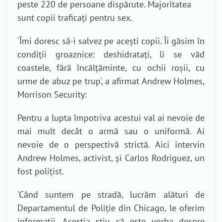
peste 220 de persoane dispărute. Majoritatea
sunt copii traficați pentru sex.
'Îmi doresc să-i salvez pe acești copii. Îi găsim în
condiții groaznice: deshidratați, li se văd
coastele, fără încălțăminte, cu ochii roșii, cu
urme de abuz pe trup', a afirmat Andrew Holmes,
Morrison Security:
Pentru a lupta împotriva acestui val ai nevoie de
mai mult decât o armă sau o uniformă. Ai
nevoie de o perspectivă strictă. Aici intervin
Andrew Holmes
,
activist, și Carlos Rodriguez, un
fost polițist.
'Când suntem pe stradă, lucrăm alături de
Departamentul de Poliție din Chicago, le oferim
informații. Aceștia știu că este vorba despre