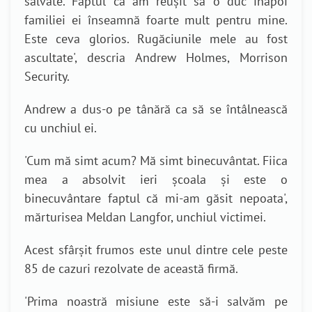
salvate. Faptul că am reușit să o duc înapoi
familiei ei înseamnă foarte mult pentru mine.
Este ceva glorios. Rugăciunile mele au fost
ascultate', descria Andrew Holmes, Morrison
Security.
Andrew a dus-o pe tânără ca să se întâlnească
cu unchiul ei.
'Cum mă simt acum? Mă simt binecuvântat. Fiica
mea a absolvit ieri școala și este o
binecuvântare faptul că mi-am găsit nepoata',
mărturisea Meldan Langfor, unchiul victimei.
Acest sfârșit frumos este unul dintre cele peste
85 de cazuri rezolvate de această firmă.
'
Prima noastră misiune este să-i salvăm pe