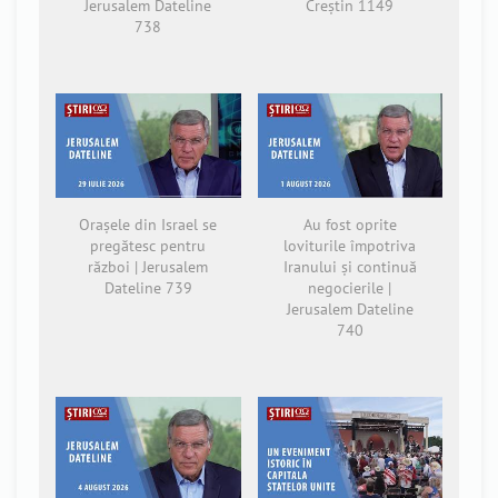
Jerusalem Dateline
Creștin 1149
738
Orașele din Israel se
Au fost oprite
pregătesc pentru
loviturile împotriva
război | Jerusalem
Iranului și continuă
Dateline 739
negocierile |
Jerusalem Dateline
740