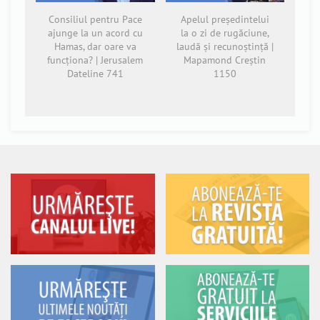
Consiliul pentru Pace
Apelul președintelui
ajunge la un acord cu
la o zi de rugăciune,
Hamas, dar oare va
laudă și recunoștință |
funcționa? | Jerusalem
Mapamond Creștin
Dateline 741
1150