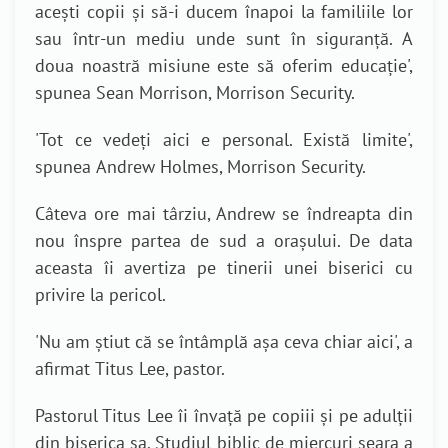
acești copii și să-i ducem înapoi la familiile lor
sau într-un mediu unde sunt în siguranță. A
doua noastră misiune este să oferim educație
',
spunea
Sean Morrison, Morrison Security.
'
Tot ce vedeți aici e personal. Există limite
',
spunea
Andrew Holmes, Morrison Security.
Câteva ore mai târziu, Andrew se îndreapt
a
din
nou înspre partea de sud a orașului. De data
aceasta îi avertiz
a
pe tinerii unei biserici cu
privire la pericol.
'
Nu am știut că se întâmplă așa ceva chiar aici
', a
afirmat
Titus Lee, pastor.
Pastorul Titus Lee îi învață pe copiii și pe adulții
din biserica sa. Studiul biblic de miercuri seara a