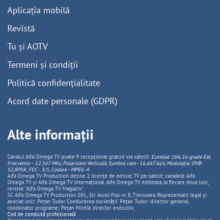
Aplicația mobilă
Revistă
Tu și AOTV
Termeni și condiții
Politică confidențialitate
Acord date personale (GDPR)
Alte informații
Canalul Alfa Omega TV poate fi recepționat gratuit via satelit:
Eutelsat 16A, 16 grade Est,
Frecventa – 12.567 Mhz, Polarizare
Vertica
lă, Symbol rate - 16.667 ks/s, Modulație: DVB-
S2,8PSK, FEC - 3/5, Codare - MPEG-4
.
Alfa Omega TV Production deține 2 licențe de emisie TV pe satelit: canalele Alfa
Omega TV și Alfa Omega TV Internațional. Alfa Omega TV editeaza, la fiecare doua luni,
revista: "Alfa Omega TV Magazin".
SC Alfa Omega TV Production SRL, Str Aurel Pop nr. 8, Timisoara. Reprezentant legal și
asociat unic: Pețan Tudor. Conducerea societății: Pețan Tudor: director general,
coodonator programe; Pețan Mirela: director executiv;
Cod de conduită profesională