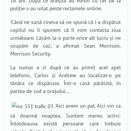
16 ani. După ce aceștia au vorbit cu cei de la
poliție s-au uitat peste reclamele online.
'Când ne sună cineva să ne spună că i-a dispărut
copilul nu îi spunem că îl vom contacta ziua
următoare. Lăsăm la o parte orice alt lucru și ne
ocupăm de caz', a afirmat Sean Morrison,
Morrison Security.
La numai o zi după ce au primit acel apel
telefonic, Carlos și Andrew au localizat-o pe
tânăra ce dispăruse. Într-o casă părăsită, în
partea de sud a orașului...
'Aici avem un pat. Aici vin ca
să doarmă noaptea. Suntem mereu activi.
Întotdeauna există persoane care trebuie