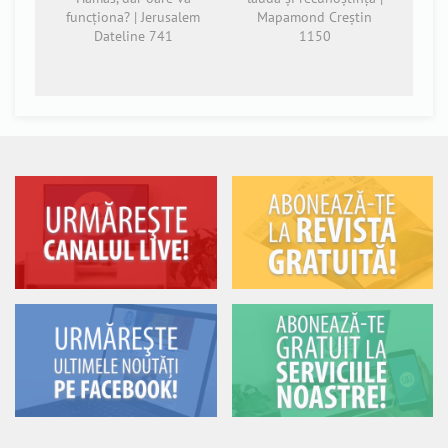
funcționa? | Jerusalem
Mapamond Creștin
Dateline 741
1150