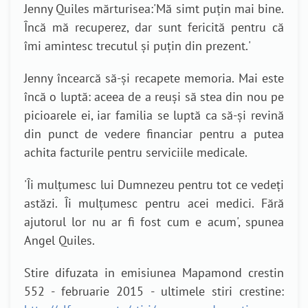
Jenny Quiles mărturisea:
'
Mă simt puțin mai bine.
Încă mă recuperez, dar sunt fericită pentru că
îmi amintesc trecutul și puțin din prezent.
'
Jenny încearcă să-și recapete memoria. Mai este
încă o luptă: aceea de a reuși să stea din nou pe
picioarele ei, iar familia se luptă ca să-și revină
din punct de vedere financiar pentru a putea
achita facturile pentru serviciile medicale.
'
Îi mulțumesc lui Dumnezeu pentru tot ce vedeți
astăzi. Îi mulțumesc pentru acei medici. Fără
ajutorul lor nu ar fi fost cum e acum
', spunea
Angel Quiles.
Stire difuzata in emisiunea Mapamond crestin
552 - februarie 2015 - ultimele stiri crestine: