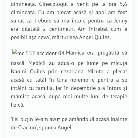
dimineața. Ginecologul a venit pe la ora 5,6
dimineața. Eu am plecat acasă și apoi am fost
sunat că trebuie să mă întorc pentru că Jenny
era dilatată 2 centimetri. Am întrebat cum e
posibil așa ceva
',
mărturisea Angel Quiles.
Mămica era pregătită să
nască. Medicii au adus-o pe lume pe micuța
Naomi Quiles prin cezariană. Micuța a plecat
acasă cu tatăl în luna noiembrie pentru a se
întâlni cu familia. Iar în decembrie s-a întors și
mămica acasă, după mai multe luni de terapie
fizică.
'Cel
puțin le-am avut pe amândouă acasă înainte
de Crăciun
', spunea Angel.