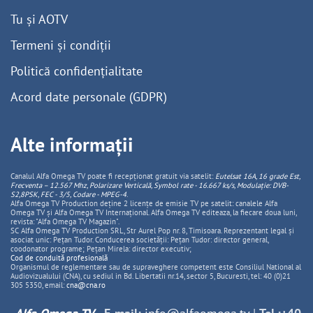
Tu și AOTV
Termeni și condiții
Politică confidențialitate
Acord date personale (GDPR)
Alte informații
Canalul Alfa Omega TV poate fi recepționat gratuit via satelit:
Eutelsat 16A, 16 grade Est,
Frecventa – 12.567 Mhz, Polarizare
Vertica
lă, Symbol rate - 16.667 ks/s, Modulație: DVB-
S2,8PSK, FEC - 3/5, Codare - MPEG-4
.
Alfa Omega TV Production deține 2 licențe de emisie TV pe satelit: canalele Alfa
Omega TV și Alfa Omega TV Internațional. Alfa Omega TV editeaza, la fiecare doua luni,
revista: "Alfa Omega TV Magazin".
SC Alfa Omega TV Production SRL, Str Aurel Pop nr. 8, Timisoara. Reprezentant legal și
asociat unic: Pețan Tudor. Conducerea societății: Pețan Tudor: director general,
coodonator programe; Pețan Mirela: director executiv;
Cod de conduită profesională
Organismul de reglementare sau de supraveghere competent este Consiliul National al
Audiovizualului (CNA), cu sediul in Bd. Libertatii nr.14, sector 5, Bucuresti, tel: 40 (0)21
305 5350, email:
cna@cna.ro