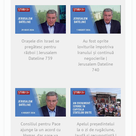
Orașele din Israel se
Au fost oprite
pregătesc pentru
loviturile împotriva
război | Jerusalem
Iranului și continuă
Dateline 739
negocierile |
Jerusalem Dateline
740
Consiliul pentru Pace
Apelul președintelui
ajunge la un acord cu
la o zi de rugăciune,
Hamas, dar oare va
laudă și recunoștință |