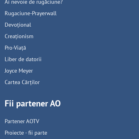
Ai nevoie de rugăciune?
Rugaciune-Prayerwall
Devoțional
Creaționism
Pro-Viață
Liber de datorii
Joyce Meyer
Cartea Cărților
Fii partener AO
Partener AOTV
Proiecte - fii parte