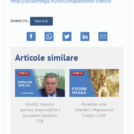
http://alfaomega.tv/stiri/mapamond-crestin
SUBIECTE:
familie
Articole similare
Acoliții Iranului
Povestea unei
sporesc amenințările |
chemări | Mapamond
Jerusalem Dateline
Creștin 1149
738