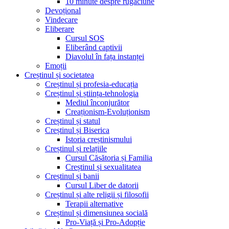
10 minute despre rugăciune
Devoțional
Vindecare
Eliberare
Cursul SOS
Eliberând captivii
Diavolul în fața instanței
Emoții
Creștinul și societatea
Creștinul și profesia-educația
Creștinul și știința-tehnologia
Mediul înconjurător
Creaționism-Evoluționism
Creștinul și statul
Creștinul și Biserica
Istoria creștinismului
Creștinul și relațiile
Cursul Căsătoria și Familia
Creștinul și sexualitatea
Creștinul și banii
Cursul Liber de datorii
Creștinul și alte religii și filosofii
Terapii alternative
Creștinul și dimensiunea socială
Pro-Viață și Pro-Adopție