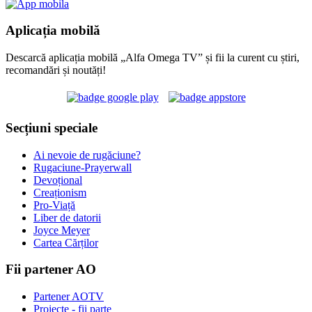
Aplicația mobilă
Descarcă aplicația mobilă „Alfa Omega TV” și fii la curent cu știri,
recomandări și noutăți!
Secțiuni speciale
Ai nevoie de rugăciune?
Rugaciune-Prayerwall
Devoțional
Creaționism
Pro-Viață
Liber de datorii
Joyce Meyer
Cartea Cărților
Fii partener AO
Partener AOTV
Proiecte - fii parte