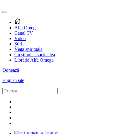
Alfa Omega
Canal TV
Video
Știri
Viața spirituală
Creștinul și societatea
Librăria Alfa Omega
Donează
English site
in English