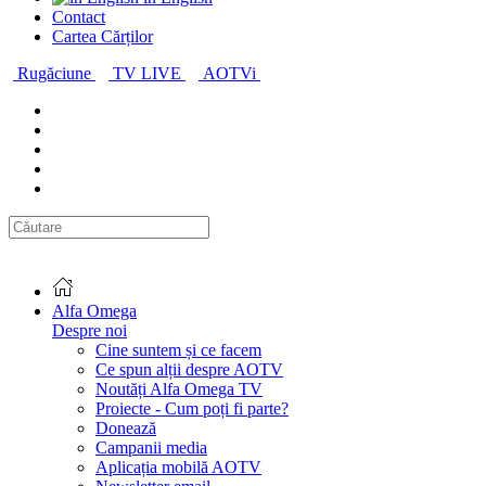
Contact
Cartea Cărților
Rugăciune
TV LIVE
AOTVi
Alfa Omega
Despre noi
Cine suntem și ce facem
Ce spun alții despre AOTV
Noutăți Alfa Omega TV
Proiecte - Cum poți fi parte?
Donează
Campanii media
Aplicația mobilă AOTV