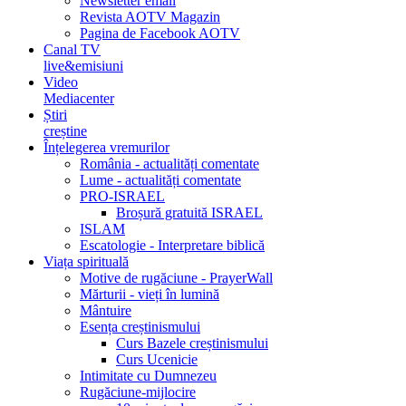
Newsletter email
Revista AOTV Magazin
Pagina de Facebook AOTV
Canal TV
live&emisiuni
Video
Mediacenter
Știri
creștine
Înțelegerea vremurilor
România - actualități comentate
Lume - actualități comentate
PRO-ISRAEL
Broșură gratuită ISRAEL
ISLAM
Escatologie - Interpretare biblică
Viața spirituală
Motive de rugăciune - PrayerWall
Mărturii - vieți în lumină
Mântuire
Esența creștinismului
Curs Bazele creștinismului
Curs Ucenicie
Intimitate cu Dumnezeu
Rugăciune-mijlocire