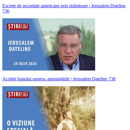
Escorte de securitate americane prin strâmtoare | Jerusalem Dateline
736
Acoliții Iranului sporesc amenințările | Jerusalem Dateline 738