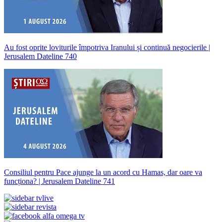
Au fost oprite loviturile împotriva Iranului și continuă negocierile |
Jerusalem Dateline 740
Consiliul pentru Pace ajunge la un acord cu Hamas, dar oare va
funcționa? | Jerusalem Dateline 741