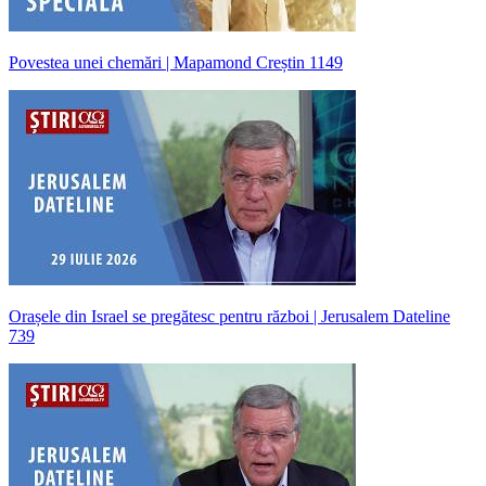
Povestea unei chemări | Mapamond Creștin 1149
Orașele din Israel se pregătesc pentru război | Jerusalem Dateline
739