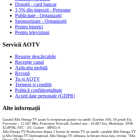
Donații - card bancar
3,5% din impozit - Persoane
Publicitate - Organizații
Sponsorizare - Organizații
Pentru biserici
Pentru televiziuni
Servicii AOTV
Resurse descărcabile
Recepție canal
Aplicația mobilă
Revistă
Tu și AOTV
Termeni și condiții
Politică confidențialitate
Acord date personale (GDPR)
Alte informații
Canalul Alfa Omega TV poate fi recepționat gratuit via satelit:
Eutelsat 16A, 16 grade Est,
Frecventa – 12.567 Mhz, Polarizare
Vertica
lă, Symbol rate - 16.667 ks/s, Modulație: DVB-
S2,8PSK, FEC - 3/5, Codare - MPEG-4
.
Alfa Omega TV Production deține 2 licențe de emisie TV pe satelit: canalele Alfa Omega TV
și Alfa Omega TV Internațional. Alfa Omega TV editeaza, la fiecare doua luni, revista: "Alfa
Omega TV Magazin".