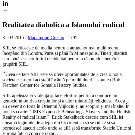
Realitatea diabolica a Islamului radical
31.03.2015
Mapamond Creștin
1795
SIIL se
folosește
de media pentru a atrage tot mai mul
ți recruți
începând din Londra, Paris și până în Minneapolis. Tineri jihadiști
care părăsesc confortul occidental pentru a răspunde chemării
grupării SIIL.
``Ceea ce face SIIL este să ofere oportunitatea de a crea o nouă
societate. Lucrul acesta îi încântă pe mulți tineri``, spunea Bob
Fletcher,
Center for Somalia History Studies.
SIIL apelează la violență și face eforturi pentru a conduce un
genocid împotriva creștinilor și a altor minorități religioase. Aceștia
au devenit o forță în Orientul Mijlociu și au scopuri și mai înalte. În
noua sa carte:
``
ISIS Exposed: Beheadings, Slavery and the Hellish
Reality of radical Islam
``
, Erick Stakelbeck descrie cum SIIL își
cheamă legiunile de adepți din Occident ca să se ridice și să
pornească atacuri acolo unde se află și să transforme Statele Unite și
Europa într-o zonă de război.