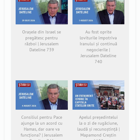
Orașele din Israel se
Au fost oprite
pregătesc pentru
loviturile împotriva
război | Jerusalem
Iranului și continuă
Dateline 739
negocierile |
Jerusalem Dateline
740
Consiliul pentru Pace
Apelul președintelui
ajunge la un acord cu
la o zi de rugăciune,
Hamas, dar oare va
laudă și recunoștință |
funcționa? | Jerusalem
Mapamond Creștin