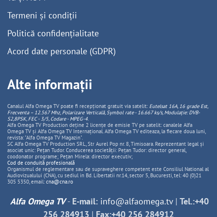
Termeni și condiții
Politică confidențialitate
Acord date personale (GDPR)
Alte informații
Canalul Alfa Omega TV poate fi recepționat gratuit via satelit:
Eutelsat 16A, 16 grade Est,
Frecventa – 12.567 Mhz, Polarizare
Vertica
lă, Symbol rate - 16.667 ks/s, Modulație: DVB-
S2,8PSK, FEC - 3/5, Codare - MPEG-4
.
Alfa Omega TV Production deține 2 licențe de emisie TV pe satelit: canalele Alfa
Omega TV și Alfa Omega TV Internațional. Alfa Omega TV editeaza, la fiecare doua luni,
revista: "Alfa Omega TV Magazin".
SC Alfa Omega TV Production SRL, Str Aurel Pop nr. 8, Timisoara. Reprezentant legal și
asociat unic: Pețan Tudor. Conducerea societății: Pețan Tudor: director general,
coodonator programe; Pețan Mirela: director executiv;
Cod de conduită profesională
Organismul de reglementare sau de supraveghere competent este Consiliul National al
Audiovizualului (CNA), cu sediul in Bd. Libertatii nr.14, sector 5, Bucuresti, tel: 40 (0)21
305 5350, email:
cna@cna.ro
Alfa Omega TV
-
E-mail:
info@alfaomega.tv
|
Tel.:+40
256 284913
|
Fax:+40 256 284912