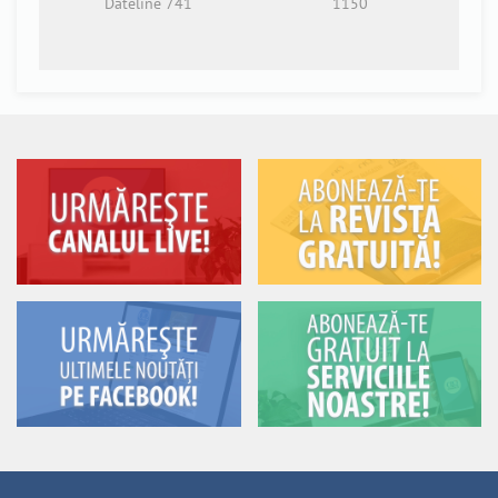
Dateline 741
1150