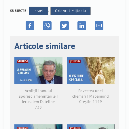
SUBIECTE:
Israel
,
Orientul Mijlociu
Articole similare
Acoliții Iranului
Povestea unei
sporesc amenințările |
chemări | Mapamond
Jerusalem Dateline
Creștin 1149
738