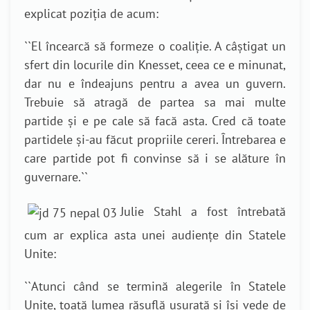
explicat
poziția de acu
m:
``
El încearcă să formeze o coaliție. A câștigat un
sfert din locurile din Knesset, ceea ce e minunat,
dar nu e îndeajuns pentru a avea un guvern.
Trebuie să atragă de partea sa mai multe
partide și e pe cale să facă asta. Cred că toate
partidele și-au făcut propriile cereri. Întrebarea e
care partide pot fi convinse să i se alăture în
guvernare.
``
Julie Stahl a fost
întrebată
cum ar explica asta unei audiențe din Statele
Unite:
``
Atunci când se termină alegerile în Statele
Unite, toată lumea răsuflă ușurată și își vede de