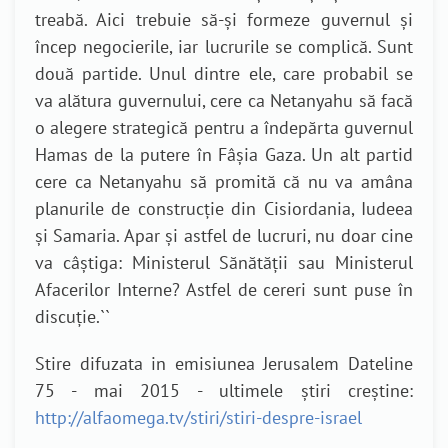
treabă. Aici trebuie să-și formeze guvernul și
încep negocierile, iar lucrurile se complică. Sunt
două partide. Unul dintre ele, care probabil se
va alătura guvernului, cere ca Netanyahu să facă
o alegere strategică pentru a îndepărta guvernul
Hamas de la putere în Fâșia Gaza. Un alt partid
cere ca Netanyahu să promită că nu va amâna
planurile de construcție din Cisiordania, Iudeea
și Samaria. Apar și astfel de lucruri, nu doar cine
va câștiga: Ministerul Sănătății sau Ministerul
Afacerilor Interne? Astfel de cereri sunt puse în
discuție.
``
Stire difuzata in emisiunea Jerusalem Dateline
75 - mai 2015 - ultimele știri creștine:
http://alfaomega.tv/stiri/stiri-despre-israel