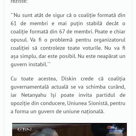
reziste:
``
Nu sunt atât de sigur că o coaliție formată din
61 de membri e mai puțin stabilă decât o
coaliție formată din 67 de membri. Poate e chiar
opusul. Va fi o problemă pentru organizatorul
coaliției să controleze toate voturile. Nu va fi
așa simplu, dar este posibil. Nu este neapărat un
guvern instabil.
``
Cu toate acestea, Diskin crede că coaliția
guvernamentală actuală se va schimba curând,
iar Netanyahu își poate invita partidul de
opoziție din conducere, Uniunea Sionistă, pentru
a forma un guvern de uniune națională.