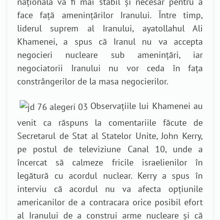
națională va fi mai stabil și necesar pentru a
face față amenințărilor Iranului. Între timp,
liderul suprem al Iranului, ayatollahul Ali
Khamenei, a spus că Iranul nu va accepta
negocieri nucleare sub amenințări, iar
negociatorii Iranului nu vor ceda în fața
constrângerilor de la masa negocierilor.
Observațiile lui Khamenei au
venit ca răspuns la comentariile făcute de
Secretarul de Stat al Statelor Unite, John Kerry,
pe postul de televiziune Canal 10, unde a
încercat să calmeze fricile israelienilor în
legătură cu acordul nuclear. Kerry a spus în
interviu că acordul nu va afecta opțiunile
americanilor de a contracara orice posibil efort
al Iranului de a construi arme nucleare și că