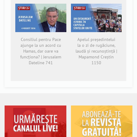
Consiliul pentru Pace
Apelul președintelui
ajunge la un acord cu
la o zi de rugăciune,
Hamas, dar oare va
laudă și recunoștință |
funcționa? | Jerusalem
Mapamond Creștin
Dateline 741
1150