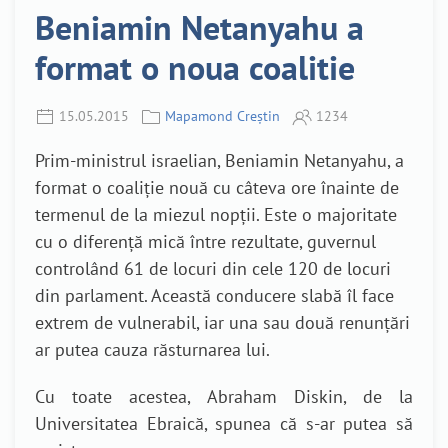
Beniamin Netanyahu a
format o noua coalitie
15.05.2015
Mapamond Creștin
1234
Prim-ministrul israelian, Beniamin Netanyahu, a
format o coaliție nouă cu câteva ore înainte de
termenul de la miezul nopții. Este o majoritate
cu o diferență mică între rezultate, guvernul
controlând 61 de locuri din cele 120 de locuri
din parlament. Această conducere slabă îl face
extrem de vulnerabil, iar una sau două renunțări
ar putea cauza răsturnarea lui.
Cu toate acestea, Abraham Diskin, de la
Universitatea Ebraică, spune
a
că s-ar putea să