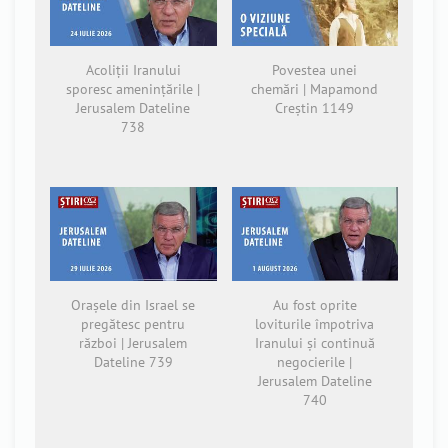
Acoliții Iranului
Povestea unei
sporesc amenințările |
chemări | Mapamond
Jerusalem Dateline
Creștin 1149
738
Orașele din Israel se
Au fost oprite
pregătesc pentru
loviturile împotriva
război | Jerusalem
Iranului și continuă
Dateline 739
negocierile |
Jerusalem Dateline
740