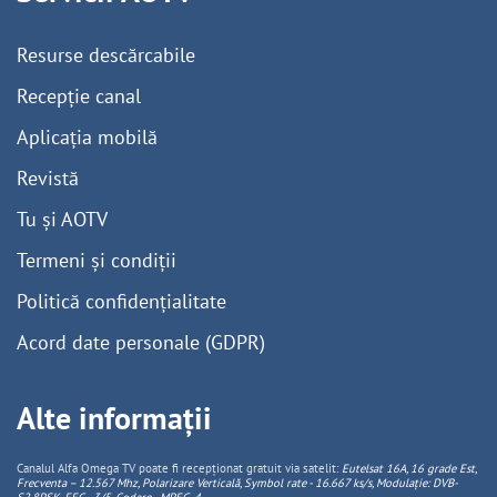
Resurse descărcabile
Recepție canal
Aplicația mobilă
Revistă
Tu și AOTV
Termeni și condiții
Politică confidențialitate
Acord date personale (GDPR)
Alte informații
Canalul Alfa Omega TV poate fi recepționat gratuit via satelit:
Eutelsat 16A, 16 grade Est,
Frecventa – 12.567 Mhz, Polarizare
Vertica
lă, Symbol rate - 16.667 ks/s, Modulație: DVB-