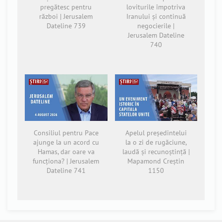
pregătesc pentru
loviturile împotriva
război | Jerusalem
Iranului și continuă
Dateline 739
negocierile |
Jerusalem Dateline
740
Consiliul pentru Pace
Apelul președintelui
ajunge la un acord cu
la o zi de rugăciune,
Hamas, dar oare va
laudă și recunoștință |
funcționa? | Jerusalem
Mapamond Creștin
Dateline 741
1150