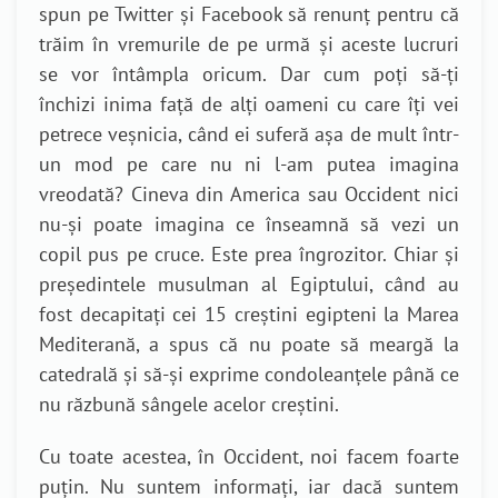
spun pe Twitter și Facebook să renunț pentru că
trăim în vremurile de pe urmă și aceste lucruri
se vor întâmpla oricum. Dar cum poți să-ți
închizi inima față de alți oameni cu care îți vei
petrece veșnicia, când ei suferă așa de mult într-
un mod pe care nu ni l-am putea imagina
vreodată? Cineva din America sau Occident nici
nu-și poate imagina ce înseamnă să vezi un
copil pus pe cruce. Este prea îngrozitor. Chiar și
președintele musulman al Egiptului, când au
fost decapitați cei 15 creștini egipteni la Marea
Mediterană, a spus că nu poate să meargă la
catedrală și să-și exprime condoleanțele până ce
nu răzbună sângele acelor creștini.
Cu toate acestea, în Occident, noi facem foarte
puțin. Nu suntem informați, iar dacă suntem