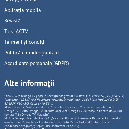
Aplicația mobilă
Revistă
Tu și AOTV
Termeni și condiții
Politică confidențialitate
Acord date personale (GDPR)
Alte informații
Canalul Alfa Omega TV poate fi recepționat gratuit via satelit:
Eutelsat 16A, 16 grade Est,
Frecventa – 12.567 Mhz, Polarizare
Vertica
lă, Symbol rate - 16.667 ks/s, Modulație: DVB-
S2,8PSK, FEC - 3/5, Codare - MPEG-4
.
Alfa Omega TV Production deține 2 licențe de emisie TV pe satelit: canalele Alfa
Omega TV și Alfa Omega TV Internațional. Alfa Omega TV editeaza, la fiecare doua luni,
revista: "Alfa Omega TV Magazin".
SC Alfa Omega TV Production SRL, Str Aurel Pop nr. 8, Timisoara. Reprezentant legal și
asociat unic: Pețan Tudor. Conducerea societății: Pețan Tudor: director general,
coodonator programe; Pețan Mirela: director executiv;