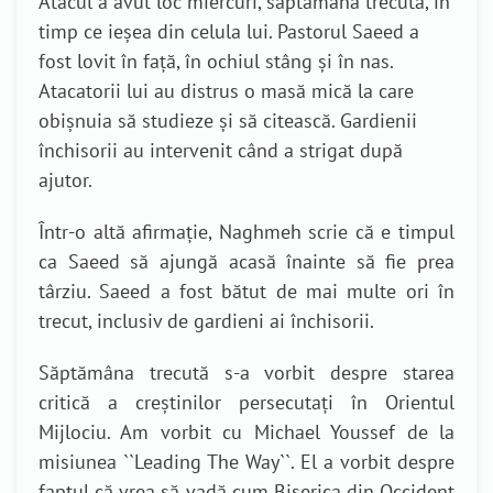
Atacul a avut loc miercuri, săptămâna trecută, în
timp ce ieșea din celula lui. Pastorul Saeed a
fost lovit în față, în ochiul stâng și în nas.
Atacatorii lui au distrus o masă mică la care
obișnuia să studieze și să citească. Gardienii
închisorii au intervenit când a strigat după
ajutor.
Într-o altă afirmație, Naghmeh scrie că e timpul
ca Saeed să ajungă acasă înainte să fie prea
târziu. Saeed a fost bătut de mai multe ori în
trecut, inclusiv de gardieni ai închisorii.
Săptămâna trecută s-a vorbit despre starea
critică a creștinilor persecutați în Orientul
Mijlociu. Am vorbit cu Michael Youssef de la
misiunea ``Leading The Way``. El a vorbit despre
faptul că vrea să vadă cum Biserica din Occident