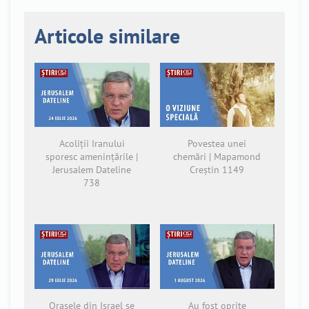
Articole similare
Acoliții Iranului
Povestea unei
sporesc amenințările |
chemări | Mapamond
Jerusalem Dateline
Creștin 1149
738
Orașele din Israel se
Au fost oprite