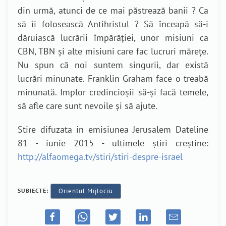
din urmă, atunci de ce mai păstrează banii ? Ca
să îi folosească Antihristul ? Să înceapă să-i
dăruiască lucrării împărăției, unor misiuni ca
CBN, TBN și alte misiuni care fac lucruri mărețe.
Nu spun că noi suntem singurii, dar există
lucrări minunate. Franklin Graham face o treabă
minunată. Implor credincioșii să-și facă temele,
să afle care sunt nevoile și să ajute.
Stire difuzata in emisiunea Jerusalem Dateline
81 - iunie 2015 - ultimele știri creștine:
http://alfaomega.tv/stiri/stiri-despre-israel
SUBIECTE:
Orientul Mijlociu