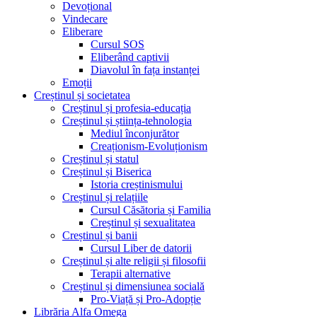
Devoțional
Vindecare
Eliberare
Cursul SOS
Eliberând captivii
Diavolul în fața instanței
Emoții
Creștinul și societatea
Creștinul și profesia-educația
Creștinul și știința-tehnologia
Mediul înconjurător
Creaționism-Evoluționism
Creștinul și statul
Creștinul și Biserica
Istoria creștinismului
Creștinul și relațiile
Cursul Căsătoria și Familia
Creștinul și sexualitatea
Creștinul și banii
Cursul Liber de datorii
Creștinul și alte religii și filosofii
Terapii alternative
Creștinul și dimensiunea socială
Pro-Viață și Pro-Adopție
Librăria Alfa Omega