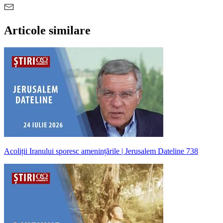
Articole similare
Acoliții Iranului sporesc amenințările | Jerusalem Dateline 738