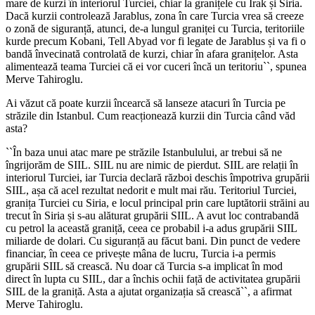
mare de kurzi în interiorul Turciei, chiar la granițele cu Irak și Siria.
Dacă kurzii controlează Jarablus, zona în care Turcia vrea să creeze
o zonă de siguranță, atunci, de-a lungul graniței cu Turcia, teritoriile
kurde precum Kobani, Tell Abyad vor fi legate de Jarablus și va fi o
bandă învecinată controlată de kurzi, chiar în afara granițelor. Asta
alimentează teama Turciei că ei vor cuceri încă un teritoriu
``, spunea
Merve Tahiroglu.
Ai văzut că poate kurzii încearcă să lanseze atacuri în Turcia pe
străzile din Istanbul. Cum reacționează kurzii din Turcia când văd
asta?
``
În baza unui atac mare pe străzile Istanbulului, ar trebui să ne
îngrijorăm de SIIL. SIIL nu are nimic de pierdut. SIIL are relații în
interiorul Turciei, iar Turcia declară război deschis împotriva grupării
SIIL, așa că acel rezultat nedorit e mult mai rău. Teritoriul Turciei,
granița Turciei cu Siria, e locul principal prin care luptătorii străini au
trecut în Siria și s-au alăturat grupării SIIL. A avut loc contrabandă
cu petrol la această graniță, ceea ce probabil i-a adus grupării SIIL
miliarde de dolari. Cu siguranță au făcut bani. Din punct de vedere
financiar, în ceea ce privește mâna de lucru, Turcia i-a permis
grupării SIIL să crească. Nu doar că Turcia s-a implicat în mod
direct în lupta cu SIIL, dar a închis ochii față de activitatea grupării
SIIL de la graniță. Asta a ajutat organizația să crească
``, a afirmat
Merve Tahiroglu.