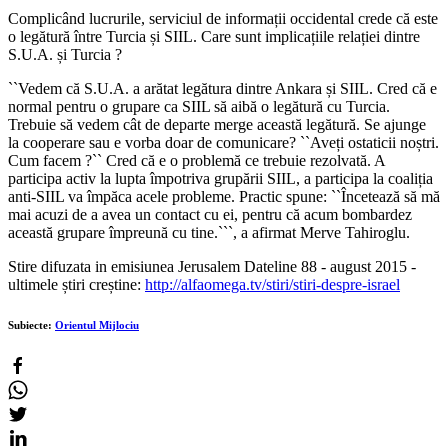
Complicând lucrurile, serviciul de informații occidental crede că este
o legătură între Turcia și SIIL. Care sunt implicațiile relației dintre
S.U.A. și Turcia ?
``
Vedem că S.U.A. a arătat legătura dintre Ankara și SIIL. Cred că e
normal pentru o grupare ca SIIL să aibă o legătură cu Turcia.
Trebuie să vedem cât de departe merge această legătură. Se ajunge
la cooperare sau e vorba doar de comunicare? ``Aveți ostaticii noștri.
Cum facem ?`` Cred că e o problemă ce trebuie rezolvată. A
participa activ la lupta împotriva grupării SIIL, a participa la coaliția
anti-SIIL va împăca acele probleme. Practic spune: ``Încetează să mă
mai acuzi de a avea un contact cu ei, pentru că acum bombardez
această grupare împreună cu tine.``
`, a afirmat Merve Tahiroglu.
Stire difuzata in emisiunea Jerusalem Dateline 88 - august 2015 -
ultimele știri creștine:
http://alfaomega.tv/stiri/stiri-despre-israel
Subiecte:
Orientul Mijlociu