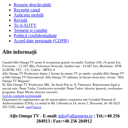
Resurse descărcabile
Recepție canal
Aplicația mobilă
Revistă
Tu și AOTV
Termeni și condiții
Politică confidențialitate
Acord date personale (GDPR)
Alte informații
Canalul Alfa Omega TV poate fi recepționat gratuit via satelit:
Eutelsat 16A, 16 grade Est,
Frecventa – 12.567 Mhz, Polarizare
Vertica
lă, Symbol rate - 16.667 ks/s, Modulație: DVB-
S2,8PSK, FEC - 3/5, Codare - MPEG-4
.
Alfa Omega TV Production deține 2 licențe de emisie TV pe satelit: canalele Alfa Omega TV
și Alfa Omega TV Internațional. Alfa Omega TV editeaza, la fiecare doua luni, revista: "Alfa
Omega TV Magazin".
SC Alfa Omega TV Production SRL, Str Aurel Pop nr. 8, Timisoara. Reprezentant legal și
asociat unic: Pețan Tudor. Conducerea societății: Pețan Tudor: director general, coodonator
programe; Pețan Mirela: director executiv;
Cod de conduită profesională
Organismul de reglementare sau de supraveghere competent este Consiliul National al
Audiovizualului (CNA), cu sediul in Bd. Libertatii nr.14, sector 5, Bucuresti, tel: 40 (0)21
305 5350, email:
cna@cna.ro
Alfa Omega TV
-
E-mail:
info@alfaomega.tv
|
Tel.:+40 256
284913
|
Fax:+40 256 284912