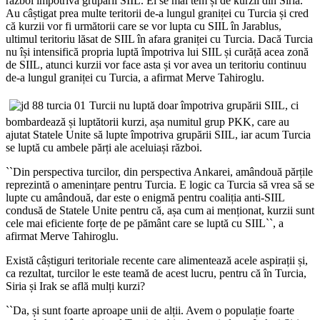
război împotriva grupării SIIL. Ei se mai tem și de kurzii din Siria.
Au câștigat prea multe teritorii de-a lungul graniței cu Turcia și cred
că kurzii vor fi următorii care se vor lupta cu SIIL în Jarablus,
ultimul teritoriu lăsat de SIIL în afara graniței cu Turcia. Dacă Turcia
nu își intensifică propria luptă împotriva lui SIIL și curăță acea zonă
de SIIL, atunci kurzii vor face asta și vor avea un teritoriu continuu
de-a lungul graniței cu Turcia
, a afirmat Merve Tahiroglu.
Turcii nu luptă doar împotriva grupării SIIL, ci
bombardează și luptătorii kurzi, așa numitul grup PKK, care au
ajutat Statele Unite să lupte împotriva grupării SIIL, iar acum Turcia
se luptă cu ambele părți ale aceluiași război.
``
Din perspectiva turcilor, din perspectiva Ankarei, amândouă părțile
reprezintă o amenințare pentru Turcia. E logic ca Turcia să vrea să se
lupte cu amândouă, dar este o enigmă pentru coaliția anti-SIIL
condusă de Statele Unite pentru că, așa cum ai menționat, kurzii sunt
cele mai eficiente forțe de pe pământ care se luptă cu SIIL
``, a
afirmat Merve Tahiroglu.
Există câștiguri teritoriale recente care alimentează acele aspirații și,
ca rezultat, turcilor le este teamă de acest lucru,
p
entru că în Turcia,
Siria și Irak se află mulți kurzi?
``
Da, și sunt foarte aproape unii de alții. Avem o populație foarte