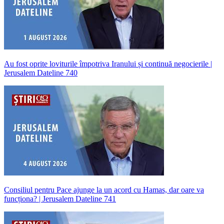
Au fost oprite loviturile împotriva Iranului și continuă negocierile |
Jerusalem Dateline 740
Consiliul pentru Pace ajunge la un acord cu Hamas, dar oare va
funcționa? | Jerusalem Dateline 741