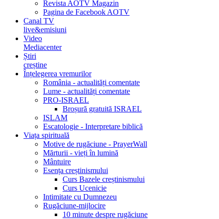
Revista AOTV Magazin
Pagina de Facebook AOTV
Canal TV
live&emisiuni
Video
Mediacenter
Știri
creștine
Înțelegerea vremurilor
România - actualități comentate
Lume - actualități comentate
PRO-ISRAEL
Broșură gratuită ISRAEL
ISLAM
Escatologie - Interpretare biblică
Viața spirituală
Motive de rugăciune - PrayerWall
Mărturii - vieți în lumină
Mântuire
Esența creștinismului
Curs Bazele creștinismului
Curs Ucenicie
Intimitate cu Dumnezeu
Rugăciune-mijlocire
10 minute despre rugăciune