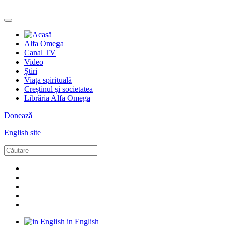
Alfa Omega
Canal TV
Video
Știri
Viața spirituală
Creștinul și societatea
Librăria Alfa Omega
Donează
English site
in English