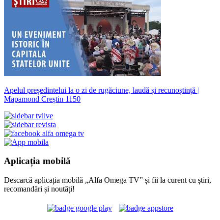
Apelul președintelui la o zi de rugăciune, laudă și recunoștință |
Mapamond Creștin 1150
Aplicația mobilă
Descarcă aplicația mobilă „Alfa Omega TV” și fii la curent cu știri,
recomandări și noutăți!