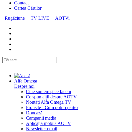
Contact
Cartea Cărților
Rugăciune
TV LIVE
AOTVi
Alfa Omega
Despre noi
Cine suntem și ce facem
Ce spun alții despre AOTV
Noutăți Alfa Omega TV
Proiecte - Cum poți fi parte?
Donează
Campanii media
Aplicația mobilă AOTV
Newsletter email