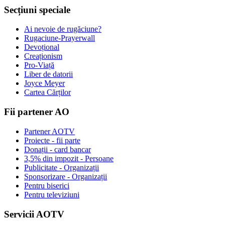
Secțiuni speciale
Ai nevoie de rugăciune?
Rugaciune-Prayerwall
Devoțional
Creaționism
Pro-Viață
Liber de datorii
Joyce Meyer
Cartea Cărților
Fii partener AO
Partener AOTV
Proiecte - fii parte
Donații - card bancar
3,5% din impozit - Persoane
Publicitate - Organizații
Sponsorizare - Organizații
Pentru biserici
Pentru televiziuni
Servicii AOTV