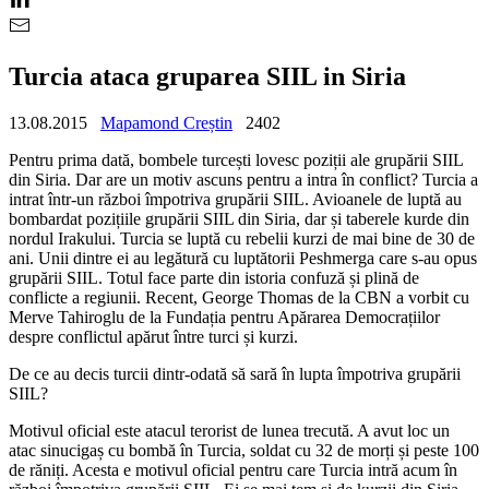
Turcia ataca gruparea SIIL in Siria
13.08.2015
Mapamond Creștin
2402
Pentru prima dată, bombele turcești lovesc poziții ale grupării SIIL
din Siria. Dar are un motiv ascuns pentru a intra în conflict? Turcia a
intrat într-un război împotriva grupării SIIL. Avioanele de luptă au
bombardat pozițiile grupării SIIL din Siria, dar și taberele kurde din
nordul Irakului. Turcia se luptă cu rebelii kurzi de mai bine de 30 de
ani. Unii dintre ei au legătură cu luptătorii Peshmerga care s-au opus
grupării SIIL. Totul face parte din istoria confuză și plină de
conflicte a regiunii. Recent, George Thomas de la CBN a vorbit cu
Merve Tahiroglu de la Fundația pentru Apărarea Democrațiilor
despre conflictul apărut între turci și kurzi.
De ce au decis turcii dintr-odată să sară în lupta împotriva grupării
SIIL?
Motivul oficial este atacul terorist de lunea trecută. A avut loc un
atac sinucigaș cu bombă în Turcia, soldat cu 32 de morți și peste 100
de răniți. Acesta e motivul oficial pentru care Turcia intră acum în