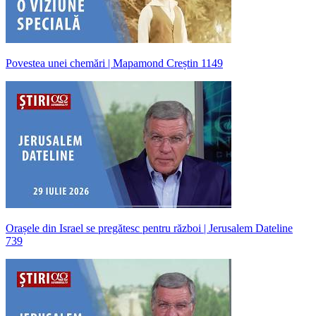
Povestea unei chemări | Mapamond Creștin 1149
Orașele din Israel se pregătesc pentru război | Jerusalem Dateline
739