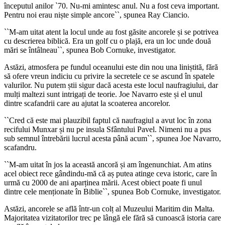
începutul anilor
`
70. Nu-mi amintesc anul. Nu a fost ceva important.
Pentru noi erau niște simple ancore
``, spunea Ray Ciancio.
``
M-am uitat atent la locul unde au fost găsite ancorele și se potrivea
cu descrierea biblică. Era un golf cu o plajă, era un loc unde două
mări se întâlneau
``, spunea
Bob Cornuke, investigator.
Astăzi, atmosfera pe fundul oceanului este din nou una liniștită, fără
să ofere vreun indiciu cu privire la secretele ce se ascund în spatele
valurilor. Nu putem știi sigur dacă acesta este locul naufragiului, dar
mulți maltezi sunt intrigați de teorie. Joe Navarro este și el unul
dintre scafandrii care au ajutat la scoaterea ancorelor.
``
Cred că este mai plauzibil faptul că naufragiul a avut loc în zona
recifului Munxar și nu pe insula Sfântului Pavel. Nimeni nu a pus
sub semnul întrebării lucrul acesta până acum
``, spunea
Joe Navarro,
scafandru.
``
M-am uitat în jos la această ancoră și am îngenunchiat. Am atins
acel obiect rece gândindu-mă că aș putea atinge ceva istoric, care în
urmă cu 2000 de ani aparținea mării. Acest obiect poate fi unul
dintre cele menționate în Biblie
``, spunea
Bob Cornuke, investigator.
Astăzi, ancorele se află într-un colț al Muzeului Maritim din Malta.
Majoritatea vizitatorilor trec pe lângă ele fără să cunoască istoria care