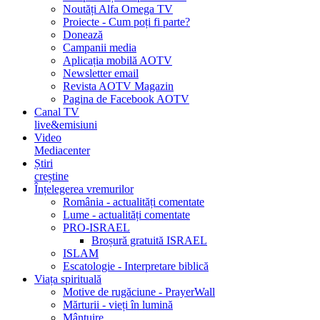
Noutăți Alfa Omega TV
Proiecte - Cum poți fi parte?
Donează
Campanii media
Aplicația mobilă AOTV
Newsletter email
Revista AOTV Magazin
Pagina de Facebook AOTV
Canal TV
live&emisiuni
Video
Mediacenter
Știri
creștine
Înțelegerea vremurilor
România - actualități comentate
Lume - actualități comentate
PRO-ISRAEL
Broșură gratuită ISRAEL
ISLAM
Escatologie - Interpretare biblică
Viața spirituală
Motive de rugăciune - PrayerWall
Mărturii - vieți în lumină
Mântuire