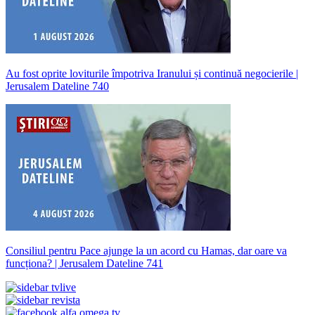
Au fost oprite loviturile împotriva Iranului și continuă negocierile |
Jerusalem Dateline 740
Consiliul pentru Pace ajunge la un acord cu Hamas, dar oare va
funcționa? | Jerusalem Dateline 741