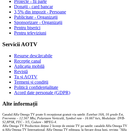
Proiecte - fii parte
Donații - card bancar
3,5% din impozit - Persoane
Publicitate - Organizații
Sponsorizare - Organizații
Pentru biserici
Pentru televiziuni
Servicii AOTV
Resurse descărcabile
Recepție canal
Aplicația mobilă
Revistă
Tu și AOTV
Termeni și condiții
Politică confidențialitate
Acord date personale (GDPR)
Alte informații
Canalul Alfa Omega TV poate fi recepționat gratuit via satelit:
Eutelsat 16A, 16 grade Est,
Frecventa – 12.567 Mhz, Polarizare
Vertica
lă, Symbol rate - 16.667 ks/s, Modulație: DVB-
S2,8PSK, FEC - 3/5, Codare - MPEG-4
.
Alfa Omega TV Production deține 2 licențe de emisie TV pe satelit: canalele Alfa Omega TV
și Alfa Omega TV Internațional. Alfa Omega TV editeaza, la fiecare doua luni, revista: "Alfa