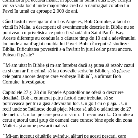
vin să vadă locul unde majoritatea cred că a naufragiat corabia lui
Pavel în urmă cu aproape 2.000 de ani.
Când fostul investigator din Los Angeles, Bob Cornuke, a făcut o
vizită în Malta, a descoperit că evenimentele descrise în Biblie nu se
potriveau cu priveliștea ce putea fi văzută din Saint Paul
`s
Bay.
Aceste diferențe au condus la o căutare timp de 10 ani a adevăratului
loc unde a naufragiat corabia lui Pavel. Bob a început să studieze
Biblia. Dificultatea povestirii s-a învârtit în jurul celor patru ancore.
Puteau fi găsite?
``
M-am uitat în Biblie și m-am întrebat dacă aș putea să rezolv cazul
ca și cum ar fi o crimă, să iau dovezile scrise în Biblie și să găsesc
cele patru ancore despre care vorbește Biblia
``, a afirmat
Bob
Cornuke, investigator.
Capitolele 27 și 28 din Faptele Apostolilor ne oferă o descriere
detaliată. Bob a enumerat patru factori care trebuiau să se
potrivească pentru a găsi adevăratul loc. Un golf cu o plajă... Un
recif unde se întâlnesc două plaje. Marea să aibă o adâncime de 27
de metri... Un loc pe care pescarii să nu-l fi recunoscut... Cornuke a
cerut ajutorul unui grup de oameni care cunosc bine apele din zona
Maltei - și anume pescarii maltezi.
``
Mi-am început căutările avându-i alături pe acești pescari, care