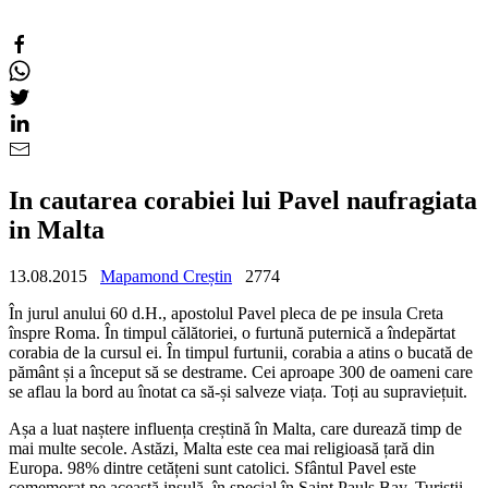
In cautarea corabiei lui Pavel naufragiata
in Malta
13.08.2015
Mapamond Creștin
2774
În jurul anului 60 d.H., apostolul Pavel pleca de pe insula Creta
înspre Roma.
În timpul călătoriei, o furtună puternică a îndepărtat
corabia de la cursul ei.
În timpul furtunii, corabia a atins o bucată de
pământ și a început să se destrame. Cei aproape 300 de oameni care
se aflau la bord au înotat ca să-și salveze viața. Toți au supraviețuit.
Așa a luat naștere influența creștină în Malta, care durează timp de
mai multe secole. Astăzi, Malta este cea mai religioasă țară din
Europa. 98% dintre cetățeni sunt catolici. Sfântul Pavel este
comemorat pe această insulă, în special în Saint
Pauls
Bay. Turiștii