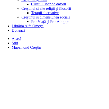
Cursul Liber de datorii
Creștinul și alte religii și filosofii
Terapii alternative
Creștinul și dimensiunea socială
Pro-Viață și Pro-Adopție
Librăria Alfa Omega
Donează
Acasă
Știri
Mapamond Creștin