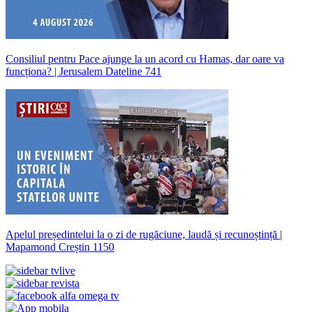
Consiliul pentru Pace ajunge la un acord cu Hamas, dar oare va
funcționa? | Jerusalem Dateline 741
Apelul președintelui la o zi de rugăciune, laudă și recunoștință |
Mapamond Creștin 1150