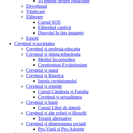
10 minute despre rugăciune
Devoțional
Vindecare
Eliberare
Cursul SOS
Eliberând captivii
Diavolul în fața instanței
Emoții
Creștinul și societatea
Creștinul și profesia-educația
Creștinul și știința-tehnologia
Mediul înconjurător
Creaționism-Evoluționism
Creștinul și statul
Creștinul și Biserica
Istoria creștinismului
Creștinul și relațiile
Cursul Căsătoria și Familia
Creștinul și sexualitatea
Creștinul și banii
Cursul Liber de datorii
Creștinul și alte religii și filosofii
Terapii alternative
Creștinul și dimensiunea socială
Pro-Viață și Pro-Adopție