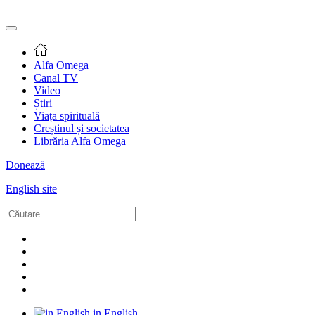
Alfa Omega
Canal TV
Video
Știri
Viața spirituală
Creștinul și societatea
Librăria Alfa Omega
Donează
English site
in English