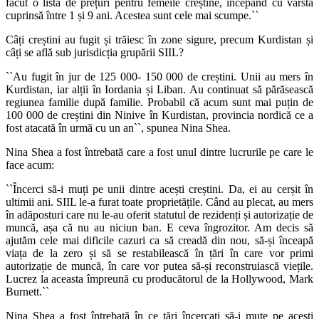
făcut o listă de prețuri pentru femeile creștine, începând cu vârsta
cuprinsă între 1 și 9 ani. Acestea sunt cele mai scumpe.
``
Câți creștini au fugit și trăiesc în zone sigure, precum Kurdistan și
câți se află sub jurisdicția grupării SIIL?
``
Au fugit în jur de 125 000- 150 000 de creștini. Unii au mers în
Kurdistan, iar alții în Iordania și Liban. Au continuat să părăsească
regiunea familie după familie. Probabil că acum sunt mai puțin de
100 000 de creștini din Ninive în Kurdistan, provincia nordică ce a
fost atacată în urmă cu un an
``, spunea Nina Shea.
Nina Shea
a fost
întrebată care a fost unul dintre lucrurile pe care le
fac
e
acum
:
``
Încerci să-i muți pe unii dintre acești creștini. Da, ei au cerșit în
ultimii ani. SIIL le-a furat toate proprietățile. Când au plecat, au mers
în adăposturi care nu le-au oferit statutul de rezidenți și autorizație de
muncă, așa că nu au niciun ban. E ceva îngrozitor. Am decis să
ajutăm cele mai dificile cazuri ca să creadă din nou, să-și înceapă
viața de la zero și să se restabilească în țări în care vor primi
autorizație de muncă, în care vor putea să-și reconstruiască viețile.
Lucrez la aceasta împreună cu producătorul de la Hollywood, Mark
Burnett.
``
Nina Shea a fost
întrebată în ce țări încercați să-i mute pe acești