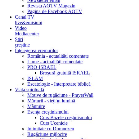
Newsletter email
Revista AOTV Magazin
Pagina de Facebook AOTV
Canal TV
live&emisiuni
Video
Mediacenter
Știri
creștine
Înțelegerea vremurilor
România - actualități comentate
Lume - actualități comentate
PRO-ISRAEL
Broșură gratuită ISRAEL
ISLAM
Escatologie - Interpretare biblică
Viața spirituală
Motive de rugăciune - PrayerWall
Mărturii - vieți în lumină
Mântuire
Esența creștinismului
Curs Bazele creștinismului
Curs Ucenicie
Intimitate cu Dumnezeu
Rugăciune-mijlocire