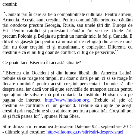
creștini:
``
Căutăm țări în care să fie o compatibilitate culturală. Pentru armeni,
Armenia. Aceştia sunt creștini. Pentru comunitățile ortodoxe căutăm
țări ortodoxe precum Georgia, Rusia, sau unele țări din Europa de
Est. Pentru catolici și protestanți căutăm țări vestice. Unele țări,
precum Polonia și Belgia au primit un număr mic, la fel și Canada. E
dificil să găsești țări pentru că numărul de refugiați din aceste două
țări, nu doar creștini, ci și musulmani, e copleșitor. Diferența cu
creștinii e că ei nu fug doar de conflict, ci fug de persecuție.
``
Ce poate face Biserica în această situație?
``
Biserica din Occident și din lumea liberă, din America Latină,
trebuie să se roage tot timpul, nu doar o dată pe an, ci să se roage în
fiecare duminică pentru acești creștini persecutați. Trebuie să afle
despre asta, iar dacă vor să ajute serviciile de transport aerian pentru
operațiuni de salvare mă pot contacta la Institutul Hudson sau pe
pagina de internet:
http://www.hudson.org.
Trebuie să știe că
creștinii se confruntă cu un genocid. Trebuie să-i ajute pe acești
creștini prin rugăciune și cu ajutoare pentru a putea trăi. Creştinii pot
să-şi facă partea lor
``, spunea Nina Shea.
Stire difuzata in emisiunea Jerusalem Dateline 92 - septembrie 2015
- ultimele știri creștine:
http://alfaomega.tv/stiri/stiri-despre-israel