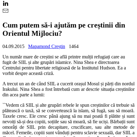
Cum putem să-i ajutăm pe creștinii din
Orientul Mijlociu?
04.09.2015
Mapamond Creștin
1464
Un număr mare de creștini se află printre mulții refugiați care au
fugit de SIIL și alte grupări islamice. Nina Shea e directoarea
Centrului pentru libertate religioasă de la Institutul Hudson. Ea a
vorbit despre această criză.
A trecut un an de când SIIL a cucerit orașul Mosul și părți din nordul
Irakului. Nina Shea a fost întrebată cum ar descrie situația creștinilor
din acea parte a lumii:
``
Vedem că SIIL și alte grupări rebele le spun creștinilor că trebuie să
plătească o taxă, să se convertească la islam, să fugă, sau să moară.
Taxele cresc. Ele cresc până ajung să nu mai poată fi plătite și sunt
nevoiți să-și dea copiii, soțiile sau să moară, să fie uciși. Bărbații sunt
omorâți de SIIL prin decapitare, crucificare, sau alte metode de
măcel. Femeile, copiii sunt vânduți pentru sclavie sexuală, dar SIIL a