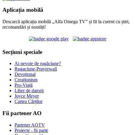
Aplicația mobilă
Descarcă aplicația mobilă „Alfa Omega TV” și fii la curent cu știri,
recomandări și noutăți!
Secțiuni speciale
Ai nevoie de rugăciune?
Rugaciune-Prayerwall
Devoțional
Creaționism
Pro-Viață
Liber de datorii
Joyce Meyer
Cartea Cărților
Fii partener AO
Partener AOTV
Proiecte - fii parte