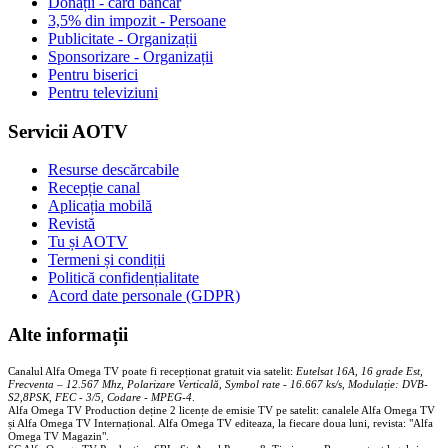
Donații - card bancar
3,5% din impozit - Persoane
Publicitate - Organizații
Sponsorizare - Organizații
Pentru biserici
Pentru televiziuni
Servicii AOTV
Resurse descărcabile
Recepție canal
Aplicația mobilă
Revistă
Tu și AOTV
Termeni și condiții
Politică confidențialitate
Acord date personale (GDPR)
Alte informații
Canalul Alfa Omega TV poate fi recepționat gratuit via satelit:
Eutelsat 16A, 16 grade Est,
Frecventa – 12.567 Mhz, Polarizare
Vertica
lă, Symbol rate - 16.667 ks/s, Modulație: DVB-
S2,8PSK, FEC - 3/5, Codare - MPEG-4
.
Alfa Omega TV Production deține 2 licențe de emisie TV pe satelit: canalele Alfa Omega TV
și Alfa Omega TV Internațional. Alfa Omega TV editeaza, la fiecare doua luni, revista: "Alfa
Omega TV Magazin".