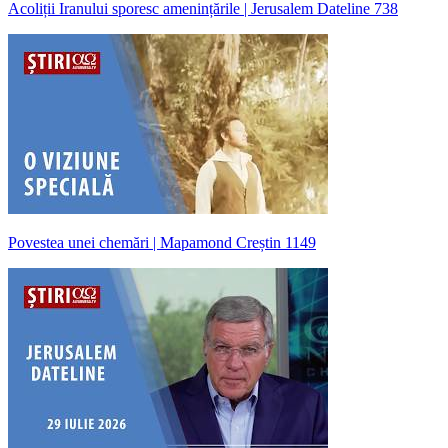
Acoliții Iranului sporesc amenințările | Jerusalem Dateline 738
Povestea unei chemări | Mapamond Creștin 1149