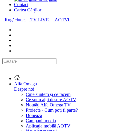
Contact
Cartea Cărților
Rugăciune
TV LIVE
AOTVi
Alfa Omega
Despre noi
Cine suntem și ce facem
Ce spun alții despre AOTV
Noutăți Alfa Omega TV
Proiecte - Cum poți fi parte?
Donează
Campanii media
Aplicația mobilă AOTV