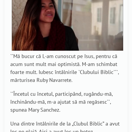
``
Mă bucur că L-am cunoscut pe Isus, pentru că
acum sunt mult mai optimistă. M-am schimbat
foarte mult. Iubesc întâlnirile
`
Clubului Biblic
```,
mărturisea
Ruby Navarrete.
``
Încetul cu încetul, participând, rugându-mă,
închinându-mă, m-a ajutat să mă regăsesc
``,
spunea
Mary Sanchez.
Una dintre întâlnirile de la „Clubul Biblic” a avut
loc pe plajă. Aici a avut loc un botez.