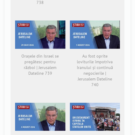
738
Orașele din Israel se
Au fost oprite
pregătesc pentru
loviturile împotriva
război | Jerusalem
Iranului și continuă
Dateline 739
negocierile |
Jerusalem Dateline
740