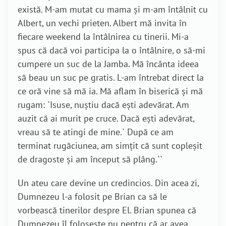
există. M-am mutat cu mama și m-am întâlnit cu
Albert, un vechi prieten. Albert mă invita în
fiecare weekend la întâlnirea cu tinerii. Mi-a
spus că dacă voi participa la o întâlnire, o să-mi
cumpere un suc de la Jamba. Mă încânta ideea
să beau un suc pe gratis. L-am întrebat direct la
ce oră vine să mă ia. Mă aflam în biserică și mă
rugam:
`
Isuse, nu
știu dacă ești adevărat. Am
auzit că ai murit pe cruce. Dacă ești adevărat,
vreau să te atingi de mine.
`
După ce am
terminat rugăciunea, am simțit că sunt copleșit
de dragoste și am început să plâng.
``
Un ateu care devine un credincios. Din acea zi,
Dumnezeu l-a folosit pe Brian ca să le
vorbească tinerilor despre El. Brian spunea că
Dumnezeu îl folosește nu pentru că ar avea