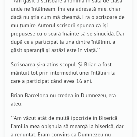
``
Am găsit o scrisoare anonimă în sala de clasă
unde ne întâlneam. Îmi era adresată mie, chiar
dacă nu știa cum mă cheamă. Era o scrisoare de
mulțumire. Autorul scrisorii spunea că își
propusese cu o seară înainte să se sinucidă. Dar
după ce a participat la una dintre întâlniri, a
găsit speranță și astăzi este în viață.
``
Scrisoarea și-a atins scopul. Și Brian a fost
mântuit tot prin intermediul unei întâlniri la
care a participat când avea 16 ani.
Brian Barcelona
n
u credea în Dumnezeu, era
ateu
:
``
Am văzut atât de multă ipocrizie în Biserică.
Familia mea obișnuia să meargă la biserică, dar
a renunțat. Eram convins că Dumnezeu nu