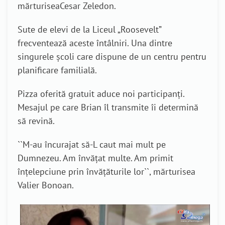
m
ărturisea
Cesar Zeledon.
Sute de elevi de la
L
iceul „Roosevelt”
frecventează aceste întâlniri. Una dintre
singurele școli care dispune de un centru pentru
planificare familială.
Pizza oferită gratuit aduce noi participanți.
Mesajul pe care Brian îl transmite îi determină
să revină.
``
M-au încurajat să-L caut mai mult pe
Dumnezeu. Am învățat multe. Am primit
înțelepciune prin învățăturile lor
``,
mărturisea
Valier Bonoan.