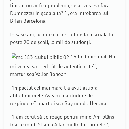
timpul nu ar fi o problemă, ce ai vrea să facă
Dumnezeu în școala ta?
```, era
întrebarea lui
Brian Barcelona.
În șase ani, lucrarea a crescut de la o școală la
peste 20 de școli, la mii de studenți.
``
A fost minunat. Nu-
mi venea să cred cât de autentic este
``,
mărturisea Valier Bonoan.
``
Impactul cel mai mare l-a avut asupra
atitudinii mele. Aveam o atitudine de
respingere
``, m
ărturisea Raymundo Herrara.
``
I-am cerut să se roage pentru mine. Am plâns
foarte mult. Știam că fac multe lucruri rele
``,