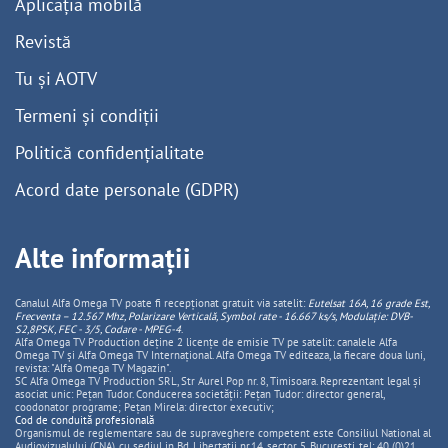
Aplicația mobilă
Revistă
Tu și AOTV
Termeni și condiții
Politică confidențialitate
Acord date personale (GDPR)
Alte informații
Canalul Alfa Omega TV poate fi recepționat gratuit via satelit:
Eutelsat 16A, 16 grade Est,
Frecventa – 12.567 Mhz, Polarizare
Vertica
lă, Symbol rate - 16.667 ks/s, Modulație: DVB-
S2,8PSK, FEC - 3/5, Codare - MPEG-4
.
Alfa Omega TV Production deține 2 licențe de emisie TV pe satelit: canalele Alfa
Omega TV și Alfa Omega TV Internațional. Alfa Omega TV editeaza, la fiecare doua luni,
revista: "Alfa Omega TV Magazin".
SC Alfa Omega TV Production SRL, Str Aurel Pop nr. 8, Timisoara. Reprezentant legal și
asociat unic: Pețan Tudor. Conducerea societății: Pețan Tudor: director general,
coodonator programe; Pețan Mirela: director executiv;
Cod de conduită profesională
Organismul de reglementare sau de supraveghere competent este Consiliul National al
Audiovizualului (CNA), cu sediul in Bd. Libertatii nr.14, sector 5, Bucuresti, tel: 40 (0)21