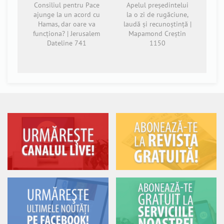
Consiliul pentru Pace
Apelul președintelui
ajunge la un acord cu
la o zi de rugăciune,
Hamas, dar oare va
laudă și recunoștință |
funcționa? | Jerusalem
Mapamond Creștin
Dateline 741
1150