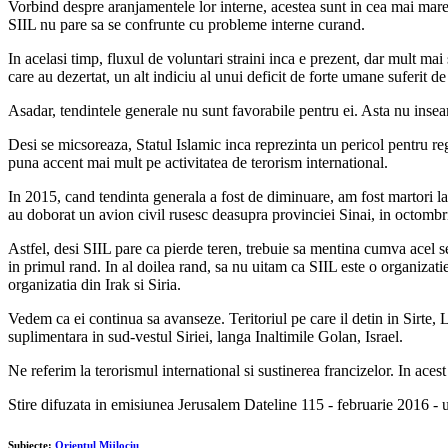
Vorbind despre aranjamentele lor interne, acestea sunt in cea mai mare 
SIIL nu pare sa se confrunte cu probleme interne curand.
In acelasi timp, fluxul de voluntari straini inca e prezent, dar mult mai 
care au dezertat, un alt indiciu al unui deficit de forte umane suferit de
Asadar, tendintele generale nu sunt favorabile pentru ei. Asta nu inse
Desi se micsoreaza, Statul Islamic inca reprezinta un pericol pentru r
puna accent mai mult pe activitatea de terorism international.
In 2015, cand tendinta generala a fost de diminuare, am fost martori la
au doborat un avion civil rusesc deasupra provinciei Sinai, in octombri
Astfel, desi SIIL pare ca pierde teren, trebuie sa mentina cumva acel sen
in primul rand. In al doilea rand, sa nu uitam ca SIIL este o organizatie d
organizatia din Irak si Siria.
Vedem ca ei continua sa avanseze. Teritoriul pe care il detin in Sirte, 
suplimentara in sud-vestul Siriei, langa Inaltimile Golan, Israel.
Ne referim la terorismul international si sustinerea francizelor. In ace
Stire difuzata in emisiunea Jerusalem Dateline 115 - februarie 2016 - ul
Subiecte:
Orientul Mijlociu