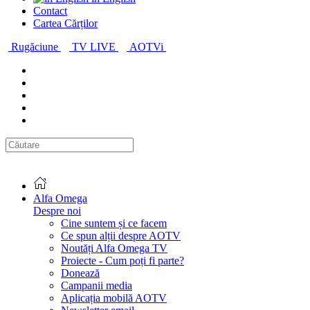
Contact
Cartea Cărților
Rugăciune
TV LIVE
AOTVi
Alfa Omega
Despre noi
Cine suntem și ce facem
Ce spun alții despre AOTV
Noutăți Alfa Omega TV
Proiecte - Cum poți fi parte?
Donează
Campanii media
Aplicația mobilă AOTV