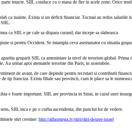
parte intacte. SIIL conduce cu o mana de fier in acele zone. Orice tendi
slab ca inainte. Exista si un deficit financiar. Tocmai au redus salariile l
 SIIL.
amna ca SIIL e pe cale sa dispara curand, dar incepe sa slabeasca.
egiune si pentru Occident. Se intampla ceva asemanator cu situatia grupa
 aparitia gruparii SIIL ca amenintare la nivel de terorism global. Prima 
e. Au urmat apoi atentatele teroriste din Paris, in noiembrie.
timent de avant, de care depinde pentru recrutari si contributii financiare
e tip franciza. Exista filiale sau provincii, cum le place sa le numeasca, a
Libia e foarte important. SIIL are provincia in Sinai, in cazul unei insu
st sens, SIIL inca e pe o curba ascendenta, din punctul lor de vedere.
timele stiri crestine:
http://alfaomega.tv/stiri/stiri-despre-israel