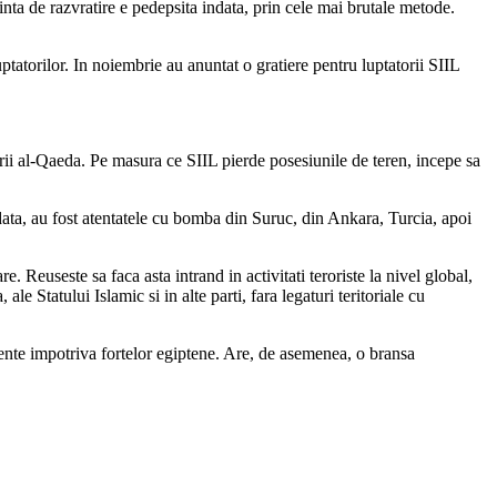
nta de razvratire e pedepsita indata, prin cele mai brutale metode.
uptatorilor. In noiembrie au anuntat o gratiere pentru luptatorii SIIL
rii al-Qaeda. Pe masura ce SIIL pierde posesiunile de teren, incepe sa
data, au fost atentatele cu bomba din Suruc, din Ankara, Turcia, apoi
. Reuseste sa faca asta intrand in activitati teroriste la nivel global,
le Statului Islamic si in alte parti, fara legaturi teritoriale cu
rgente impotriva fortelor egiptene. Are, de asemenea, o bransa