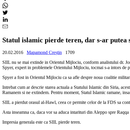
Statul islamic pierde teren, dar s-ar putea 
20.02.2016
Mapamond Creștin
1709
SIIL nu se mai extinde in Orientul Mijlociu, conform analistului dr. J
Spyer, expert in problemele Orientului Mijlociu, tocmai s-a intors de pe 
Spyer a fost in Orientul Mijlociu ca sa afle despre noua coalitie milit
Intrebat cum ar descrie starea actuala a Statului Islamic din Siria, aces
Ramanem si ne extindem. Pentru moment, Statul Islamic ramane, insa n
SIIL a pierdut orasul al-Hawl, ceea ce permite celor de la FDS sa cont
Asta inseamna ca, daca vor sa aduca intarituri din Aleppo spre Raqqa p
Impresia generala este ca SIIL pierde teren.