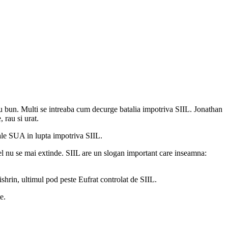
cru bun. Multi se intreaba cum decurge batalia impotriva SIIL. Jonathan
 rau si urat.
 ale SUA in lupta impotriva SIIL.
i, el nu se mai extinde. SIIL are un slogan important care inseamna:
shrin, ultimul pod peste Eufrat controlat de SIIL.
e.