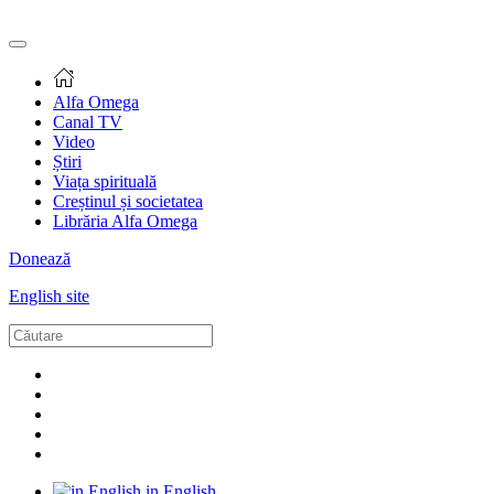
Alfa Omega
Canal TV
Video
Știri
Viața spirituală
Creștinul și societatea
Librăria Alfa Omega
Donează
English site
in English