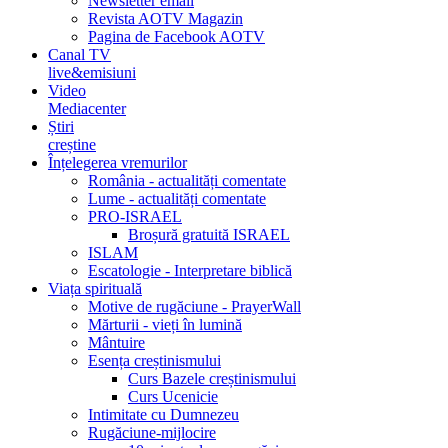
Newsletter email
Revista AOTV Magazin
Pagina de Facebook AOTV
Canal TV
live&emisiuni
Video
Mediacenter
Știri
creștine
Înțelegerea vremurilor
România - actualități comentate
Lume - actualități comentate
PRO-ISRAEL
Broșură gratuită ISRAEL
ISLAM
Escatologie - Interpretare biblică
Viața spirituală
Motive de rugăciune - PrayerWall
Mărturii - vieți în lumină
Mântuire
Esența creștinismului
Curs Bazele creștinismului
Curs Ucenicie
Intimitate cu Dumnezeu
Rugăciune-mijlocire