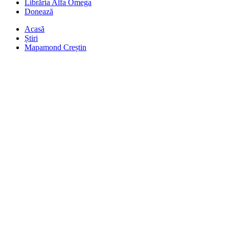
Librăria Alfa Omega
Donează
Acasă
Știri
Mapamond Creștin