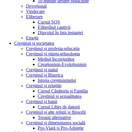
10 minute despre rugăciune
Devoțional
Vindecare
Eliberare
Cursul SOS
Eliberând captivii
Diavolul în fața instanței
Emoții
Creștinul și societatea
Creștinul și profesia-educația
Creștinul și știința-tehnologia
Mediul înconjurător
Creaționism-Evoluționism
Creștinul și statul
Creștinul și Biserica
Istoria creștinismului
Creștinul și relațiile
Cursul Căsătoria și Familia
Creștinul și sexualitatea
Creștinul și banii
Cursul Liber de datorii
Creștinul și alte religii și filosofii
Terapii alternative
Creștinul și dimensiunea socială
Pro-Viață și Pro-Adopție