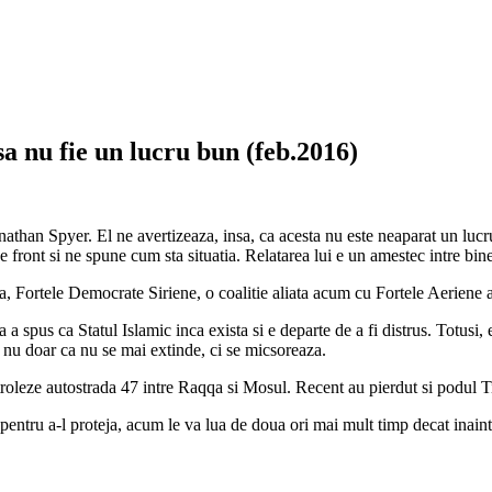
sa nu fie un lucru bun (feb.2016)
onathan Spyer. El ne avertizeaza, insa, ca acesta nu este neaparat un lu
front si ne spune cum sta situatia. Relatarea lui e un amestec intre bine,
ara, Fortele Democrate Siriene, o coalitie aliata acum cu Fortele Aeriene
ta a spus ca Statul Islamic inca exista si e departe de a fi distrus. Totus
u doar ca nu se mai extinde, ci se micsoreaza.
roleze autostrada 47 intre Raqqa si Mosul. Recent au pierdut si podul Ti
entru a-l proteja, acum le va lua de doua ori mai mult timp decat inaint