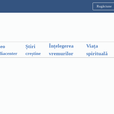
Rugăciune
Înțelegerea
Viața
deo
Știri
vremurilor
spirituală
iacenter
creștine