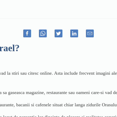
srael?
d la stiri sau citesc online. Asta include frecvent imagini a
ta sa gaseasca magazine, restaurante sau oameni care-si vad de 
rante, bacanii si cafenele situat chiar langa zidurile Orasulu
a legat de perceptia lor dinainte de plecare si realitatea experi