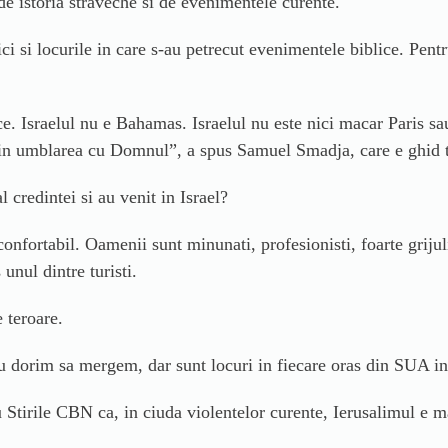
de istoria straveche si de evenimentele curente.
 si locurile in care s-au petrecut evenimentele biblice. Pentru
stice. Israelul nu e Bahamas. Israelul nu este nici macar Paris 
jati in umblarea cu Domnul”, a spus Samuel Smadja, care e ghid 
l credintei si au venit in Israel?
confortabil. Oamenii sunt minunati, profesionisti, foarte grijul
unul dintre turisti.
e teroare.
u dorim sa mergem, dar sunt locuri in fiecare oras din SUA in c
 Stirile CBN ca, in ciuda violentelor curente, Ierusalimul e ma