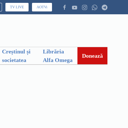
TV LIVE
AOTVi
Creștinul și
Librăria
Donează
societatea
Alfa Omega