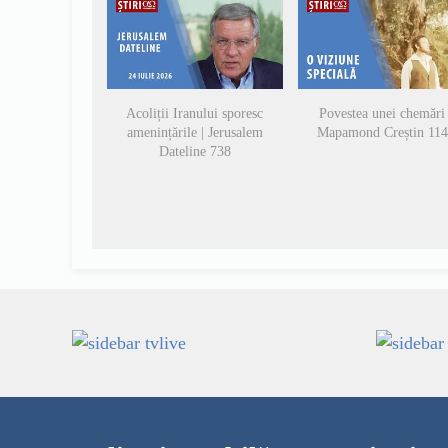
Acoliții Iranului sporesc
Povestea unei chemări 
amenințările | Jerusalem
Mapamond Creștin 11
Dateline 738