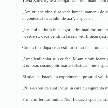
Tuvia Zaretsky le-a aranjat calatoria tinand cont 
„Am vrut sa vina si sa vada lumea, oamenii de aici
in contextul Israelului de azi”, a spus el.
„Israelul nu intra in categoria destinatiilor turi
voastre si, daca veniti in Israel, veti fi incura
Cum a fost dupa ce acesti turisti au facut un act a
„Israelienii chiar stiu ce fac. M-am simtit foarte 
E un oras cosmopolit foarte sofisticat”, ne-a spus 
Ei stiau ca Israelul a experimentat propriul val d
„Ni s-a spus ca sunt locuri in care cu siguranta n
Primarul Ierusalimului, Neil Bakar, a spus pentru