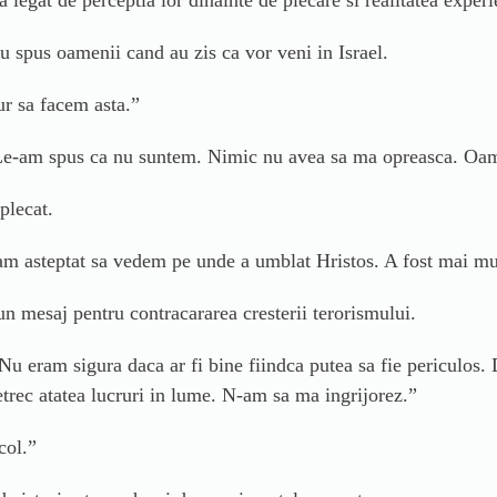
-au spus oamenii cand au zis ca vor veni in Israel.
ur sa facem asta.”
. Le-am spus ca nu suntem. Nimic nu avea sa ma opreasca. Oam
plecat.
 am asteptat sa vedem pe unde a umblat Hristos. A fost mai m
 un mesaj pentru contracararea cresterii terorismului.
Nu eram sigura daca ar fi bine fiindca putea sa fie periculos.
trec atatea lucruri in lume. N-am sa ma ingrijorez.”
col.”