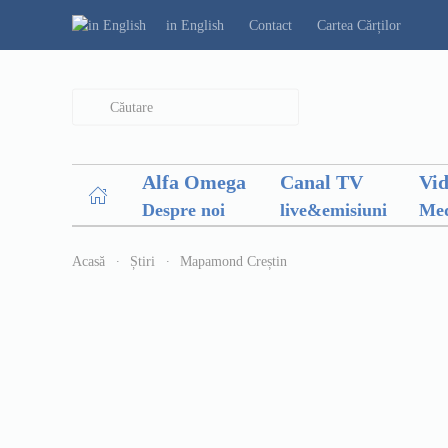
in English
Contact
Cartea Cărților
Type 2 or more characters for results.
Alfa Omega
Canal TV
Vi
Despre noi
live&emisiuni
Med
Acasă
Știri
Mapamond Creștin