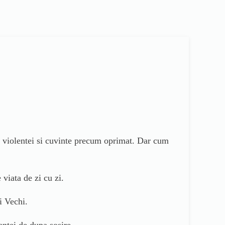
le violentei si cuvinte precum oprimat. Dar cum
viata de zi cu zi.
i Vechi.
entei de dupa sosire.