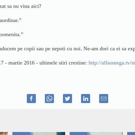
zat sa nu vina aici?
raordinar.”
ipomenita.”
 aducem pe copii sau pe nepoti cu noi. Ne-am dori ca ei sa exp
7 - martie 2016 - ultimele stiri crestine:
http://alfaomega.tv/sti