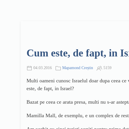
Cum este, de fapt, in I
04.03.2016
Mapamond Creștin
5159
Multi oameni cunosc Israelul doar dupa ceea ce va
este, de fapt, in Israel?
Bazat pe ceea ce arata presa, multi nu s-ar astep
Mamilla Mall, de exemplu, e un complex de restau
Am vorbit cu cinci turisti veniti pentru prima dat