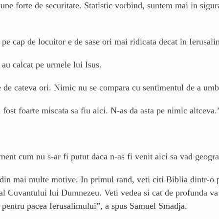
ne forte de securitate. Statistic vorbind, suntem mai in sigur
r pe cap de locuitor e de sase ori mai ridicata decat in Ierusal
 au calcat pe urmele lui Isus.
le de cateva ori. Nimic nu se compara cu sentimentul de a umb
 fost foarte miscata sa fiu aici. N-as da asta pe nimic altceva.
ent cum nu s-ar fi putut daca n-as fi venit aici sa vad geograf
 din mai multe motive. In primul rand, veti citi Biblia dintr-o p
in al Cuvantului lui Dumnezeu. Veti vedea si cat de profunda v
uga pentru pacea Ierusalimului”, a spus Samuel Smadja.