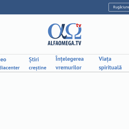
Rugăciun
Înțelegerea
Viața
deo
Știri
vremurilor
spirituală
iacenter
creștine