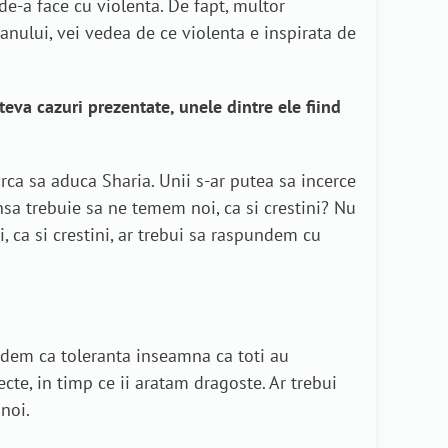
e-a face cu violenta. De fapt, multor
anului, vei vedea de ce violenta e inspirata de
eva cazuri prezentate, unele dintre ele fiind
ca sa aduca Sharia. Unii s-ar putea sa incerce
insa trebuie sa ne temem noi, ca si crestini? Nu
i, ca si crestini, ar trebui sa raspundem cu
redem ca toleranta inseamna ca toti au
te, in timp ce ii aratam dragoste. Ar trebui
noi.