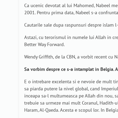
Ca ucenic devotat al lui Mahomed, Nabeel memo
2001. Pentru prima data, Nabeel s-a confruntat
Cautarile sale dupa raspunsuri despre islam l-
Astazi, cu terorismul in numele lui Allah in c
Better Way Forward.
Wendy Griffith, de la CBN, a vorbit recent cu N
Sa vorbim despre ce s-a intamplat in Belgia. A
E o intrebare excelenta si e nevoie de mult ti
sa piarda putere la nivel global, cand Imperi
inceapa sa-l multumeasca pe Allah din nou, sa
trebuie sa urmeze mai mult Coranul, Hadith-ul
Haram, Al-Qaeda. Acesta e scopul lor. In Belg