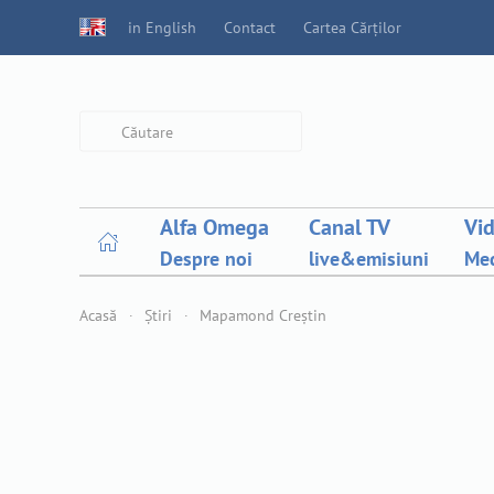
in English
Contact
Cartea Cărților
Type 2 or more characters for
results.
Alfa Omega
Canal TV
Vi
Despre noi
live&emisiuni
Med
Acasă
Știri
Mapamond Creștin