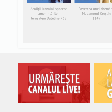
Acoliții Iranului sporesc
Povestea unei chemări
amenințările |
Mapamond Creștin
Jerusalem Dateline 738
1149