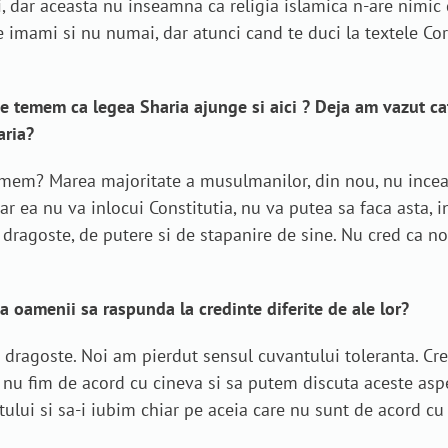
 dar aceasta nu inseamna ca religia islamica n-are nimic d
 imami si nu numai, dar atunci cand te duci la textele Cor
 ne temem ca legea Sharia ajunge si aici ? Deja am vazut cat
aria?
mem? Marea majoritate a musulmanilor, din nou, nu incear
ar ea nu va inlocui Constitutia, nu va putea sa faca asta, 
e dragoste, de putere si de stapanire de sine. Nu cred ca no
a oamenii sa raspunda la credinte diferite de ale lor?
cu dragoste. Noi am pierdut sensul cuvantului toleranta. C
nu fim de acord cu cineva si sa putem discuta aceste aspec
ului si sa-i iubim chiar pe aceia care nu sunt de acord cu 