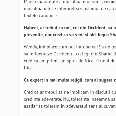
Marea majoritate a musulmanilor sunt pasnici,
musulmani li se interpreteaza islamul de catre
textele canonice.
Nabeel, ar trebui ca noi, cei din Occident, sa
prevenite, dar crezi ca va veni si aici legea Sh
Wendy, imi place cum pui intrebarea: Sa ne te
sa influenteze Occidentul cu legi din Sharia, d
cred ca am primit un spirit de frica, ci unul d
frica.
Ca expert in mai multe religii, cum ai sugera c
Cred ca ar trebui sa ne implicam in discutii 
credinte adevarate. Nu, toleranta inseamna sa 
asadar sa toleram in adevaratul sens al cuvant