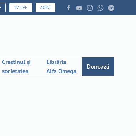
e
TV LIVE
AOTVi
Creștinul și
Librăria
Donează
societatea
Alfa Omega