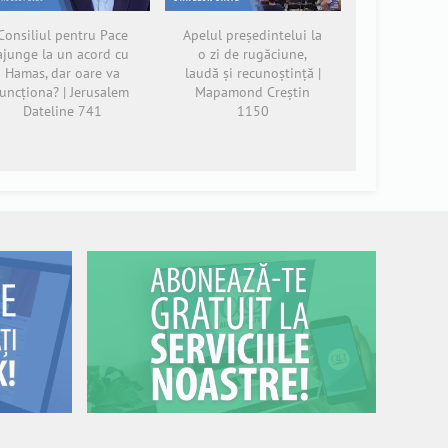
Consiliul pentru Pace
Apelul președintelui la
ajunge la un acord cu
o zi de rugăciune,
Hamas, dar oare va
laudă și recunoștință |
funcționa? | Jerusalem
Mapamond Creștin
Dateline 741
1150