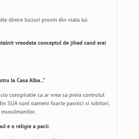
lte dintre lucruri provin din viata lui
ntalnit vreodata conceptul de jihad cand erai
tru la Casa Alba...”
cio conspiratie ca ar vrea sa preia controlul
in SUA sunt oameni foarte pasnici si iubitori.
ea musulmanilor.
l e o religie a pacii.