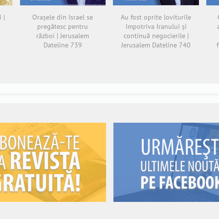
 |
Orașele din Israel se
Au fost oprite loviturile
pregătesc pentru
împotriva Iranului și
război | Jerusalem
continuă negocierile |
Dateline 739
Jerusalem Dateline 740