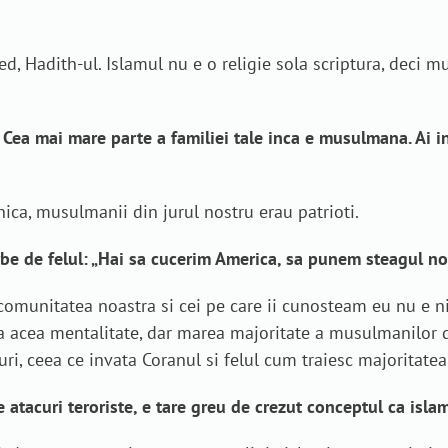
ed, Hadith-ul. Islamul nu e o religie sola scriptura, deci mu
 Cea mai mare parte a familiei tale inca e musulmana. Ai i
nica, musulmanii din jurul nostru erau patrioti.
rbe de felul: „Hai sa cucerim America, sa punem steagul nos
comunitatea noastra si cei pe care ii cunosteam eu nu e ni
a acea mentalitate, dar marea majoritate a musulmanilor d
uri, ceea ce invata Coranul si felul cum traiesc majoritat
 atacuri teroriste, e tare greu de crezut conceptul ca islamu