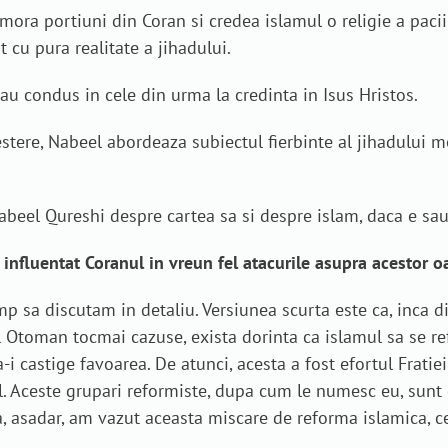
ra portiuni din Coran si credea islamul o religie a pacii
 cu pura realitate a jihadului.
au condus in cele din urma la credinta in Isus Hristos.
restere, Nabeel abordeaza subiectul fierbinte al jihadului 
abeel Qureshi despre cartea sa si despre islam, daca e sau 
 influentat Coranul in vreun fel atacurile asupra acestor 
mp sa discutam in detaliu. Versiunea scurta este ca, inca 
ul Otoman tocmai cazuse, exista dorinta ca islamul sa se r
-i castige favoarea. De atunci, acesta a fost efortul Frat
. Aceste grupari reformiste, dupa cum le numesc eu, sunt g
ia, asadar, am vazut aceasta miscare de reforma islamica, 