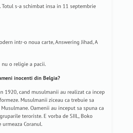
. Totul s-a schimbat insa in 11 septembrie
modern intr-o noua carte, Answering Jihad, A
nu o religie a pacii.
oameni inocenti din Belgia?
din 1920, cand musulmanii au realizat ca incep
eformeze. Musulmanii ziceau ca trebuie sa
iei Musulmane. Oamenii au inceput sa spuna ca
ruparile teroriste. E vorba de SIIL, Boko
ce urmeaza Coranul.