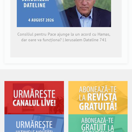
Consiliul pentru Pace ajunge la un acord cu Hamas,
dar oare va funcționa? | Jerusalem Dateline 741