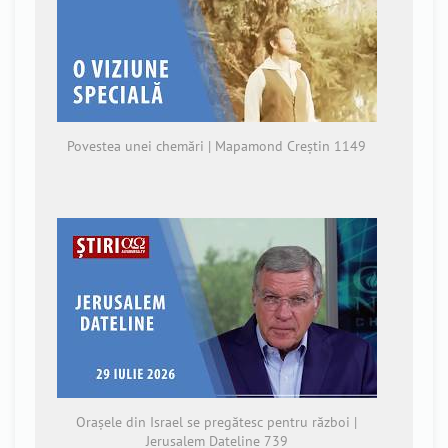
Povestea unei chemări | Mapamond Creștin 1149
Orașele din Israel se pregătesc pentru război |
Jerusalem Dateline 739