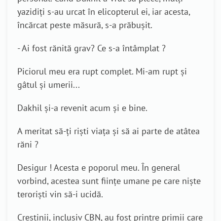
yazidiți s-au urcat în elicopterul ei, iar acesta,
încărcat peste măsură, s-a prăbușit.
- Ai fost rănită grav? Ce s-a întâmplat ?
Piciorul meu era rupt complet. Mi-am rupt și
gâtul și umerii...
Dakhil și-a revenit acum și e bine.
A meritat să-ți riști viața și să ai parte de atâtea
răni ?
Desigur ! Acesta e poporul meu. În general
vorbind, acestea sunt ființe umane pe care niște
teroriști vin să-i ucidă.
Creștinii, inclusiv CBN, au fost printre primii care