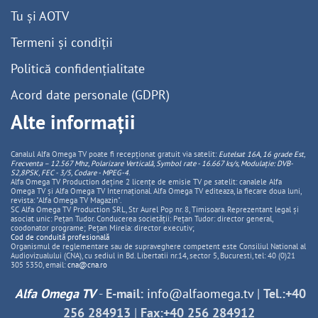
Tu și AOTV
Termeni și condiții
Politică confidențialitate
Acord date personale (GDPR)
Alte informații
Canalul Alfa Omega TV poate fi recepționat gratuit via satelit:
Eutelsat 16A, 16 grade Est,
Frecventa – 12.567 Mhz, Polarizare
Vertica
lă, Symbol rate - 16.667 ks/s, Modulație: DVB-
S2,8PSK, FEC - 3/5, Codare - MPEG-4
.
Alfa Omega TV Production deține 2 licențe de emisie TV pe satelit: canalele Alfa
Omega TV și Alfa Omega TV Internațional. Alfa Omega TV editeaza, la fiecare doua luni,
revista: "Alfa Omega TV Magazin".
SC Alfa Omega TV Production SRL, Str Aurel Pop nr. 8, Timisoara. Reprezentant legal și
asociat unic: Pețan Tudor. Conducerea societății: Pețan Tudor: director general,
coodonator programe; Pețan Mirela: director executiv;
Cod de conduită profesională
Organismul de reglementare sau de supraveghere competent este Consiliul National al
Audiovizualului (CNA), cu sediul in Bd. Libertatii nr.14, sector 5, Bucuresti, tel: 40 (0)21
305 5350, email:
cna@cna.ro
Alfa Omega TV
-
E-mail:
info@alfaomega.tv
|
Tel.:+40
256 284913
|
Fax:+40 256 284912