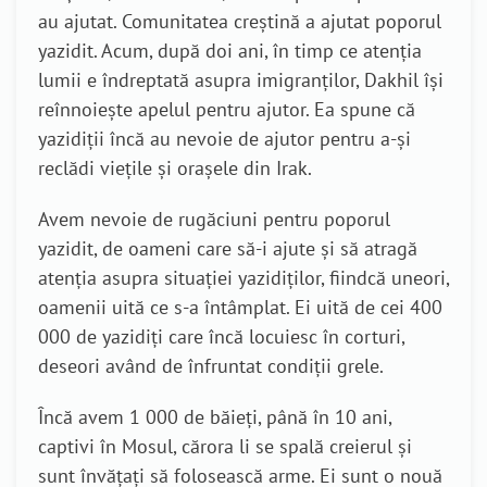
au ajutat. Comunitatea creștină a ajutat poporul
yazidit. Acum, după doi ani, în timp ce atenția
lumii e îndreptată asupra imigranților, Dakhil își
reînnoiește apelul pentru ajutor. Ea spune că
yazidiții încă au nevoie de ajutor pentru a-și
reclădi viețile și orașele din Irak.
Avem nevoie de rugăciuni pentru poporul
yazidit, de oameni care să-i ajute și să atragă
atenția asupra situației yazidiților, fiindcă uneori,
oamenii uită ce s-a întâmplat. Ei uită de cei 400
000 de yazidiți care încă locuiesc în corturi,
deseori având de înfruntat condiții grele.
Încă avem 1 000 de băieți, până în 10 ani,
captivi în Mosul, cărora li se spală creierul și
sunt învățați să folosească arme. Ei sunt o nouă