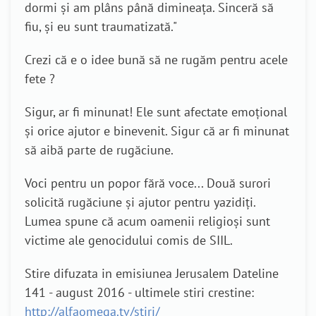
dormi și am plâns până dimineața. Sinceră să
fiu, și eu sunt traumatizată."
Crezi că e o idee bună să ne rugăm pentru acele
fete ?
Sigur, ar fi minunat! Ele sunt afectate emoțional
și orice ajutor e binevenit. Sigur că ar fi minunat
să aibă parte de rugăciune.
Voci pentru un popor fără voce... Două surori
solicită rugăciune și ajutor pentru yazidiți.
Lumea spune că acum oamenii religioși sunt
victime ale genocidului comis de SIIL.
Stire difuzata in emisiunea Jerusalem Dateline
141 - august 2016 - ultimele stiri crestine:
http://alfaomega.tv/stiri/