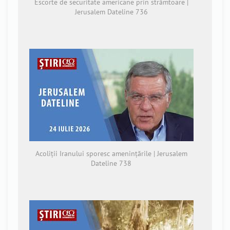
Escorte de securitate americane prin strâmtoare |
Jerusalem Dateline 736
Acoliții Iranului sporesc amenințările | Jerusalem
Dateline 738