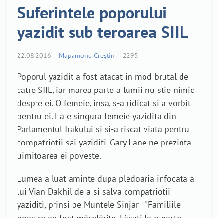
Suferintele poporului
yazidit sub teroarea SIIL
22.08.2016
Mapamond Creștin
2295
Poporul yazidit a fost atacat in mod brutal de
catre SIIL, iar marea parte a lumii nu stie nimic
despre ei. O femeie, insa, s-a ridicat si a vorbit
pentru ei. Ea e singura femeie yazidita din
Parlamentul Irakului si si-a riscat viata pentru
compatriotii sai yaziditi. Gary Lane ne prezinta
uimitoarea ei poveste.
Lumea a luat aminte dupa pledoaria infocata a
lui Vian Dakhil de a-si salva compatriotii
yaziditi, prinsi pe Muntele Sinjar - "Familiile
noastre au fost măcelărite. Lăsați la o parte