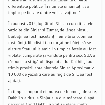
diferențele politice. În numele umanității, vă
implor pe fiecare dintre voi, salvați-ne!"
În august 2014, luptătorii SIIL au cucerit satele
yazidite din Sinjar și Zumar, de lângă Mosul.
Bărbații au fost măcelăriți, femeile și copiii au
fost răniți. Jihadiștii i-au forțat pe băieți să se
alăture Statului Islamic, în timp ce fetele au fost
violate, cumpărate și vândute pentru sex. SUA a
răspuns la strigătul disperat al lui Dakhil și au
trimis provizii spre Muntele Sinjar. Aproximativ
10 000 de yazidiți care au fugit de SIIL au fost
ajutați.
În timp ce poporul ei murea de foame și de sete,
Dakhil s-a dus la Sinjar și a dus mâncare și apă
personal. Când Dakhil a vrut să plece, mulți