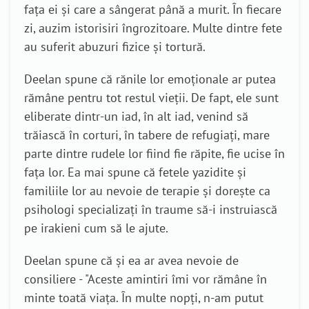
fața ei și care a sângerat până a murit. În fiecare
zi, auzim istorisiri îngrozitoare. Multe dintre fete
au suferit abuzuri fizice și tortură.
Deelan spune că rănile lor emoționale ar putea
rămâne pentru tot restul vieții. De fapt, ele sunt
eliberate dintr-un iad, în alt iad, venind să
trăiască în corturi, în tabere de refugiați, mare
parte dintre rudele lor fiind fie răpite, fie ucise în
fața lor. Ea mai spune că fetele yazidite și
familiile lor au nevoie de terapie și dorește ca
psihologi specializați în traume să-i instruiască
pe irakieni cum să le ajute.
Deelan spune că și ea ar avea nevoie de
consiliere - "Aceste amintiri îmi vor rămâne în
minte toată viața. În multe nopți, n-am putut