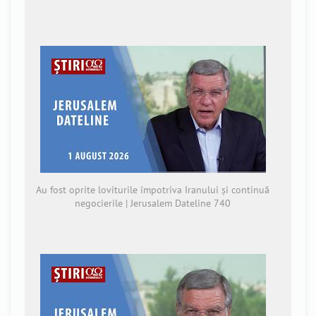
Au fost oprite loviturile împotriva Iranului și continuă
negocierile | Jerusalem Dateline 740