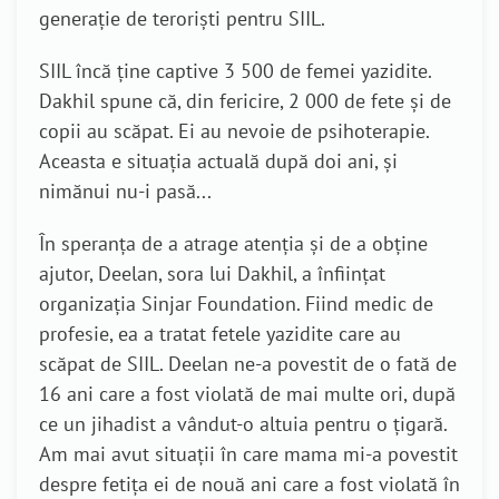
generație de teroriști pentru SIIL.
SIIL încă ține captive 3 500 de femei yazidite.
Dakhil spune că, din fericire, 2 000 de fete și de
copii au scăpat. Ei au nevoie de psihoterapie.
Aceasta e situația actuală după doi ani, și
nimănui nu-i pasă...
În speranța de a atrage atenția și de a obține
ajutor, Deelan, sora lui Dakhil, a înființat
organizația Sinjar Foundation. Fiind medic de
profesie, ea a tratat fetele yazidite care au
scăpat de SIIL. Deelan ne-a povestit de o fată de
16 ani care a fost violată de mai multe ori, după
ce un jihadist a vândut-o altuia pentru o țigară.
Am mai avut situații în care mama mi-a povestit
despre fetița ei de nouă ani care a fost violată în