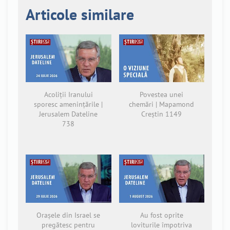
Articole similare
Acoliții Iranului
Povestea unei
sporesc amenințările |
chemări | Mapamond
Jerusalem Dateline
Creștin 1149
738
Orașele din Israel se
Au fost oprite
pregătesc pentru
loviturile împotriva