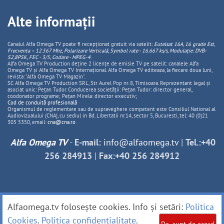
Alte informații
Canalul Alfa Omega TV poate fi recepționat gratuit via satelit:
Eutelsat 16A, 16 grade Est,
Frecventa – 12.567 Mhz, Polarizare
Vertica
lă, Symbol rate - 16.667 ks/s, Modulație: DVB-
S2,8PSK, FEC - 3/5, Codare - MPEG-4
.
Alfa Omega TV Production deține 2 licențe de emisie TV pe satelit: canalele Alfa
Omega TV și Alfa Omega TV Internațional. Alfa Omega TV editeaza, la fiecare doua luni,
revista: "Alfa Omega TV Magazin".
SC Alfa Omega TV Production SRL, Str Aurel Pop nr. 8, Timisoara. Reprezentant legal și
asociat unic: Pețan Tudor. Conducerea societății: Pețan Tudor: director general,
coodonator programe; Pețan Mirela: director executiv;
Cod de conduită profesională
Organismul de reglementare sau de supraveghere competent este Consiliul National al
Audiovizualului (CNA), cu sediul in Bd. Libertatii nr.14, sector 5, Bucuresti, tel: 40 (0)21
305 5350, email:
cna@cna.ro
Alfa Omega TV
-
E-mail:
info@alfaomega.tv
|
Tel.:+40
256 284913
|
Fax:+40 256 284912
Alfaomega.tv folosește cookies. Info și setări:
Politica
Cookies
.
Politica confidențialitate
.