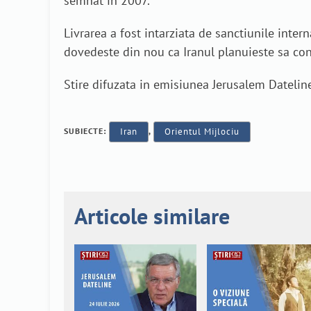
semnat in 2007.
Livrarea a fost intarziata de sanctiunile inter
dovedeste din nou ca Iranul planuieste sa con
Stire difuzata in emisiunea Jerusalem Dateline
SUBIECTE:
Iran
,
Orientul Mijlociu
Articole similare