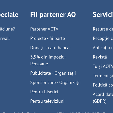
peciale
Fii partener AO
Servic
găciune?
Partener AOTV
Resurse d
rwall
Proiecte - fii parte
Recepție c
Donații - card bancar
Aplicația 
3,5% din impozit -
Revistă
Persoane
Tu și AOT
Publicitate - Organizații
Termeni și
Sponsorizare - Organizații
Politică co
Pentru biserici
Acord dat
Pentru televiziuni
(GDPR)