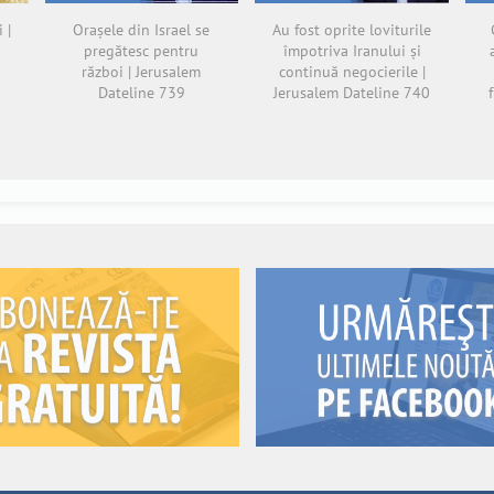
 |
Orașele din Israel se
Au fost oprite loviturile
pregătesc pentru
împotriva Iranului și
război | Jerusalem
continuă negocierile |
Dateline 739
Jerusalem Dateline 740