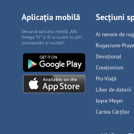
Aplicația mobilă
Secțiuni s
Descarcă aplicația mobilă „Alfa
Ai nevoie de ru
Omega TV” și fii la curent cu știri,
recomandări și noutăți!
Rugaciune-Praye
Devoțional
Creaționism
Pro-Viață
Liber de datorii
Joyce Meyer
Cartea Cărților