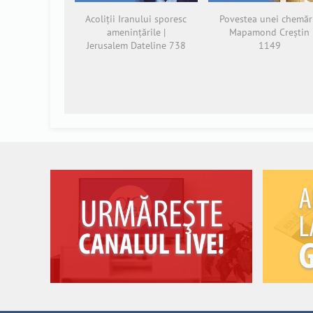
Acoliții Iranului sporesc
Povestea unei chemări
amenințările |
Mapamond Creștin
Jerusalem Dateline 738
1149