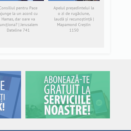
Consiliul pentru Pace
Apelul președintelui la
ajunge la un acord cu
o zi de rugăciune,
Hamas, dar oare va
laudă și recunoștință |
funcționa? | Jerusalem
Mapamond Creștin
Dateline 741
1150