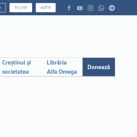
e
TV LIVE
AOTVi
Creștinul și
Librăria
Donează
societatea
Alfa Omega