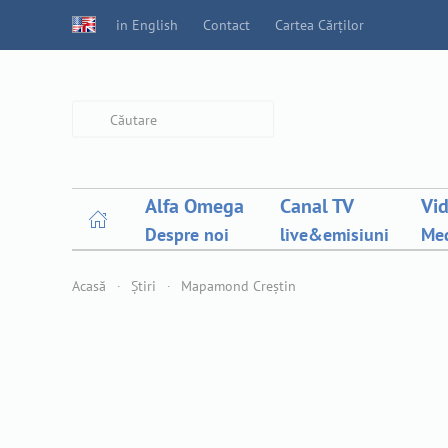
in English
Contact
Cartea Cărților
Type 2 or more characters for
results.
Alfa Omega
Canal TV
Vi
Despre noi
live&emisiuni
Med
Acasă
Știri
Mapamond Creștin