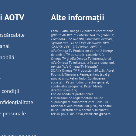
ii AOTV
Alte informații
Canalul Alfa Omega TV poate fi recepționat
escărcabile
gratuit via satelit:
Eutelsat 16A, 16 grade Est,
Frecventa – 12.567 Mhz, Polarizare
Vertica
lă,
Symbol rate - 16.667 ks/s, Modulație: DVB-
anal
S2,8PSK, FEC - 3/5, Codare - MPEG-4
.
Alfa Omega TV Production deține 2 licențe
de emisie TV pe satelit: canalele Alfa
mobilă
Omega TV și Alfa Omega TV Internațional.
Alfa Omega TV editeaza, la fiecare doua luni,
revista: "Alfa Omega TV Magazin".
SC Alfa Omega TV Production SRL, Str Aurel
Pop nr. 8, Timisoara. Reprezentant legal și
V
asociat unic: Pețan Tudor. Conducerea
societății: Pețan Tudor: director general,
coodonator programe; Pețan Mirela:
 condiții
director executiv;
Cod de conduită profesională
Organismul de reglementare sau de
nfidențialitate
supraveghere competent este Consiliul
National al Audiovizualului (CNA), cu sediul
in Bd. Libertatii nr.14, sector 5, Bucuresti,
e personale
tel: 40 (0)21 305 5350, email:
cna@cna.ro