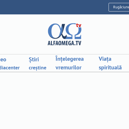
Rugăciun
Înțelegerea
Viața
deo
Știri
vremurilor
spirituală
iacenter
creștine