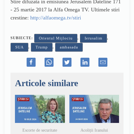
Stire difuzata in emisiunea Jerusalem Dateline 171
- 25 martie 2017 la Alfa Omega TV. Ultimele stiri
crestine:
http://alfaomega.tv/stiri
SUBIECTE:
,
,
Orientul Mijlociu
Ierusalim
,
,
SUA
Trump
ambasada
Articole similare
Escorte de securitate
Acoliții Iranului