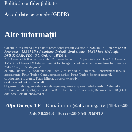
Politică confidențialitate
Acord date personale (GDPR)
Alte informații
Canalul Alfa Omega TV poate fi recepționat gratuit via satelit:
Eutelsat 16A, 16 grade Est,
Frecventa – 12.567 Mhz, Polarizare
Vertica
lă, Symbol rate - 16.667 ks/s, Modulație:
DVB-S2,8PSK, FEC - 3/5, Codare - MPEG-4
.
Alfa Omega TV Production deține 2 licențe de emisie TV pe satelit: canalele Alfa Omega
TV și Alfa Omega TV Internațional. Alfa Omega TV editeaza, la fiecare doua luni, revista:
"Alfa Omega TV Magazin".
SC Alfa Omega TV Production SRL, Str Aurel Pop nr. 8, Timisoara. Reprezentant legal și
asociat unic: Pețan Tudor. Conducerea societății: Pețan Tudor: director general,
coodonator programe; Pețan Mirela: director executiv;
Cod de conduită profesională
Organismul de reglementare sau de supraveghere competent este Consiliul National al
Audiovizualului (CNA), cu sediul in Bd. Libertatii nr.14, sector 5, Bucuresti, tel: 40 (0)21
305 5350, email:
cna@cna.ro
Alfa Omega TV
-
E-mail:
info@alfaomega.tv
|
Tel.:+40
256 284913
|
Fax:+40 256 284912