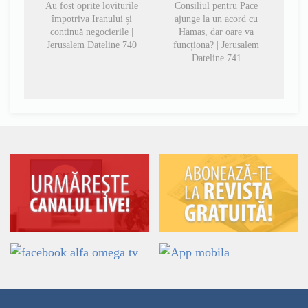
Au fost oprite loviturile
Consiliul pentru Pace
împotriva Iranului și
ajunge la un acord cu
continuă negocierile |
Hamas, dar oare va
Jerusalem Dateline 740
funcționa? | Jerusalem
Dateline 741