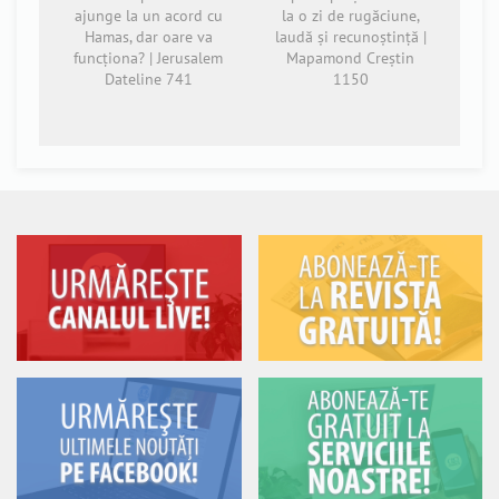
ajunge la un acord cu
la o zi de rugăciune,
Hamas, dar oare va
laudă și recunoștință |
funcționa? | Jerusalem
Mapamond Creștin
Dateline 741
1150