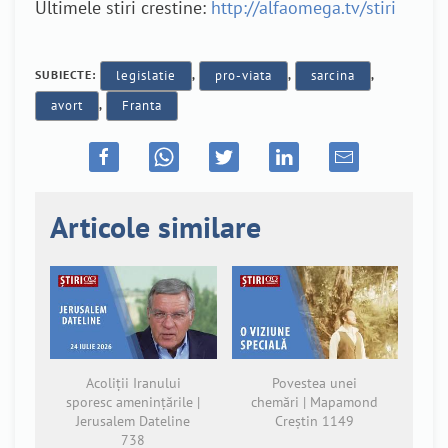
Ultimele stiri crestine:
http://alfaomega.tv/stiri
SUBIECTE:
legislatie
,
pro-viata
,
sarcina
,
avort
,
Franta
Articole similare
Acoliții Iranului
Povestea unei
sporesc amenințările |
chemări | Mapamond
Jerusalem Dateline
Creștin 1149
738