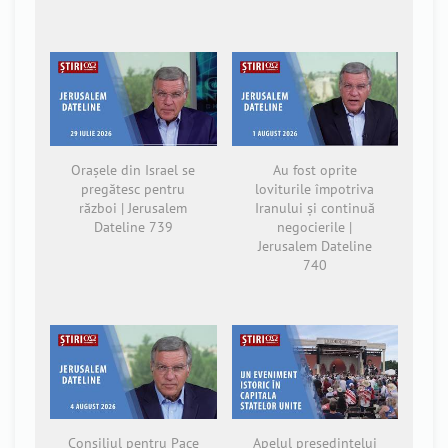
Orașele din Israel se
Au fost oprite
pregătesc pentru
loviturile împotriva
război | Jerusalem
Iranului și continuă
Dateline 739
negocierile |
Jerusalem Dateline
740
Consiliul pentru Pace
Apelul președintelui