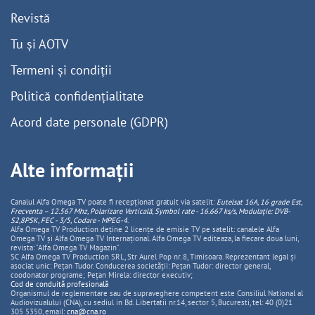
Revistă
Tu și AOTV
Termeni și condiții
Politică confidențialitate
Acord date personale (GDPR)
Alte informații
Canalul Alfa Omega TV poate fi recepționat gratuit via satelit:
Eutelsat 16A, 16 grade Est,
Frecventa – 12.567 Mhz, Polarizare
Vertica
lă, Symbol rate - 16.667 ks/s, Modulație: DVB-
S2,8PSK, FEC - 3/5, Codare - MPEG-4
.
Alfa Omega TV Production deține 2 licențe de emisie TV pe satelit: canalele Alfa
Omega TV și Alfa Omega TV Internațional. Alfa Omega TV editeaza, la fiecare doua luni,
revista: "Alfa Omega TV Magazin".
SC Alfa Omega TV Production SRL, Str Aurel Pop nr. 8, Timisoara. Reprezentant legal și
asociat unic: Pețan Tudor. Conducerea societății: Pețan Tudor: director general,
coodonator programe; Pețan Mirela: director executiv;
Cod de conduită profesională
Organismul de reglementare sau de supraveghere competent este Consiliul National al
Audiovizualului (CNA), cu sediul in Bd. Libertatii nr.14, sector 5, Bucuresti, tel: 40 (0)21
305 5350, email:
cna@cna.ro