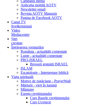
Campanii media
Aplicația mobilă AOTV
Newsletter email
Revista AOTV Magazin
Pagina de Facebook AOTV
Canal TV
live&emisiuni
Video
Mediacenter
Știri
creștine
Înțelegerea vremurilor
România - actualități comentate
Lume - actualități comentate
PRO-ISRAEL
Broșură gratuită ISRAEL
ISLAM
Escatologie - Interpretare biblică
Viața spirituală
Motive de rugăciune - PrayerWall
Mărturii - vieți în lumină
Mântuire
Esența creștinismului
Curs Bazele creștinismului
Curs Ucenicie