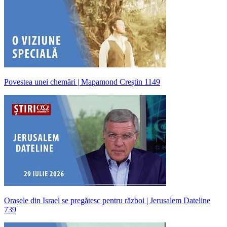
Povestea unei chemări | Mapamond Creștin 1149
Orașele din Israel se pregătesc pentru război | Jerusalem Dateline
739