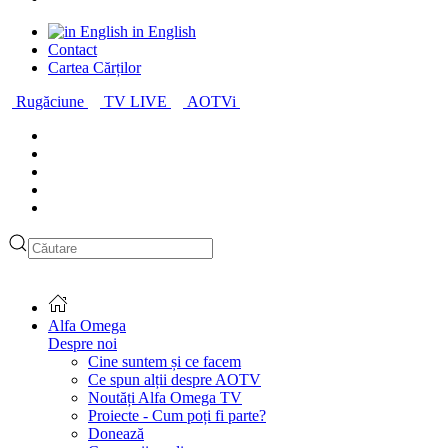
in English
Contact
Cartea Cărților
Rugăciune
TV LIVE
AOTVi
Alfa Omega
Despre noi
Cine suntem și ce facem
Ce spun alții despre AOTV
Noutăți Alfa Omega TV
Proiecte - Cum poți fi parte?
Donează