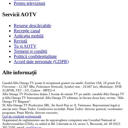
Pentru televiziuni
Servicii AOTV
Resurse descărcabile
Recepție canal
Aplicația mobilă
Revistă
Tu și AOTV
Termeni și condiții
Politică confidențialitate
Acord date personale (GDPR)
Alte informații
Canalul Alfa Omega TV poate fi recepționat gratuit via satelit:
Eutelsat 16A, 16 grade Est,
Frecventa – 12.567 Mhz, Polarizare
Vertica
lă, Symbol rate - 16.667 ks/s, Modulație: DVB-
S2,8PSK, FEC - 3/5, Codare - MPEG-4
.
Alfa Omega TV Production deține 2 licențe de emisie TV pe satelit: canalele Alfa Omega TV
și Alfa Omega TV Internațional. Alfa Omega TV editeaza, la fiecare doua luni, revista: "Alfa
Omega TV Magazin".
SC Alfa Omega TV Production SRL, Str Aurel Pop nr. 8, Timisoara. Reprezentant legal și
asociat unic: Pețan Tudor. Conducerea societății: Pețan Tudor: director general, coodonator
programe; Pețan Mirela: director executiv;
Cod de conduită profesională
Organismul de reglementare sau de supraveghere competent este Consiliul National al
Audiovizualului (CNA), cu sediul in Bd. Libertatii nr.14, sector 5, Bucuresti, tel: 40 (0)21
305 5350, email:
cna@cna.ro