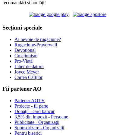
recomandări și noutăți!
Secțiuni speciale
Ai nevoie de rugăciune?
Rugaciune-Prayerwall
Devoțional
Creaționism
Pro-Viață
Liber de datorii
Joyce Meyer
Cartea Cărților
Fii partener AO
Partener AOTV
Proiecte - fii parte
Donații - card bancar
3,5% din impozit - Persoane
Publicitate - Organizații
Sponsorizare - Organizații
Pentru biserici