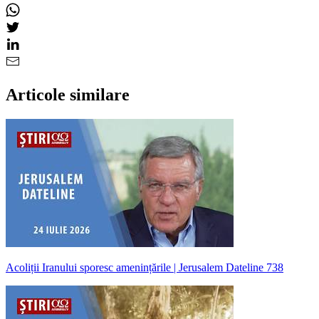
Articole similare
Acoliții Iranului sporesc amenințările | Jerusalem Dateline 738