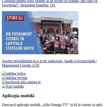
Consiliul pentru Pace ajunge la un acord cu Hamas, dar oare va
funcționa? | Jerusalem Dateline 741
Apelul președintelui la o zi de rugăciune, laudă și recunoștință |
Mapamond Creștin 1150
Aplicația mobilă
Descarcă aplicația mobilă „Alfa Omega TV” și fii la curent cu știri,