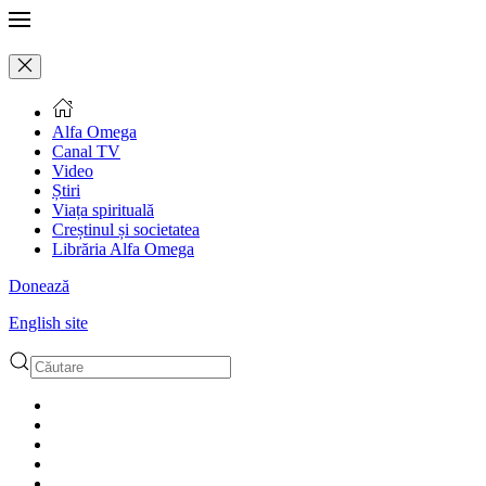
Alfa Omega
Canal TV
Video
Știri
Viața spirituală
Creștinul și societatea
Librăria Alfa Omega
Donează
English site