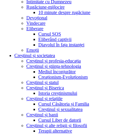
Intimitate cu Dumnezeu
Rugăciune-mijlocire
10 minute despre rugăciune
Devoțional
Vindecare
Eliberare
Cursul SOS
Eliberând captivii
Diavolul în fața instanței
Emoții
Creștinul și societatea
Creștinul și profesia-educația
Creștinul și știința-tehnologia
Mediul înconjurător
Creaționism-Evoluționism
Creștinul și statul
Creștinul și Biserica
Istoria creștinismului
Creștinul și relațiile
Cursul Căsătoria și Familia
Creștinul și sexualitatea
Creștinul și banii
Cursul Liber de datorii
Creștinul și alte religii și filosofii
Terapii alternative