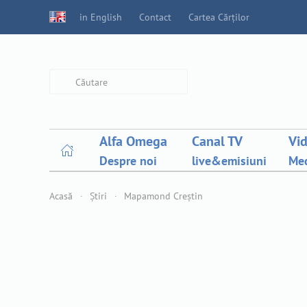
in English
Contact
Cartea Cărților
Type 2 or more characters for
results.
Alfa Omega
Canal TV
Vi
Despre noi
live&emisiuni
Med
Acasă
Știri
Mapamond Creștin