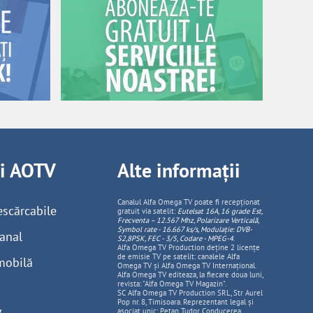
ii AOTV
Alte informații
Canalul Alfa Omega TV poate fi recepționat
escărcabile
gratuit via satelit:
Eutelsat 16A, 16 grade Est,
Frecventa – 12.567 Mhz, Polarizare
Vertica
lă,
Symbol rate - 16.667 ks/s, Modulație: DVB-
anal
S2,8PSK, FEC - 3/5, Codare - MPEG-4
.
Alfa Omega TV Production deține 2 licențe
de emisie TV pe satelit: canalele Alfa
mobilă
Omega TV și Alfa Omega TV Internațional.
Alfa Omega TV editeaza, la fiecare doua luni,
revista: "Alfa Omega TV Magazin".
SC Alfa Omega TV Production SRL, Str Aurel
Pop nr. 8, Timisoara. Reprezentant legal și
asociat unic: Pețan Tudor. Conducerea