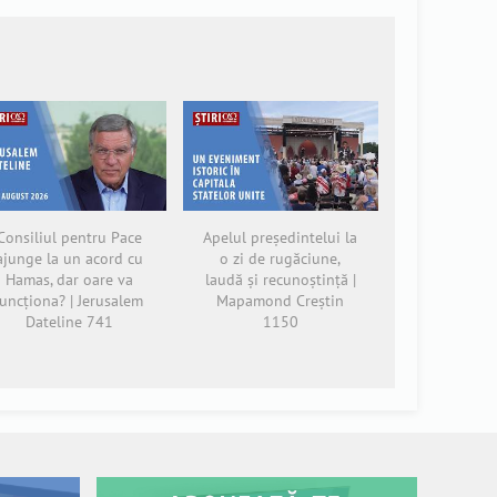
Consiliul pentru Pace
Apelul președintelui la
ajunge la un acord cu
o zi de rugăciune,
Hamas, dar oare va
laudă și recunoștință |
funcționa? | Jerusalem
Mapamond Creștin
Dateline 741
1150