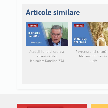
Articole similare
Acoliții Iranului sporesc
Povestea unei chemări
amenințările |
Mapamond Creștin
Jerusalem Dateline 738
1149