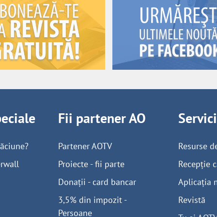
peciale
Fii partener AO
Servic
găciune?
Partener AOTV
Resurse d
rwall
Proiecte - fii parte
Recepție c
Donații - card bancar
Aplicația 
3,5% din impozit -
Revistă
Persoane