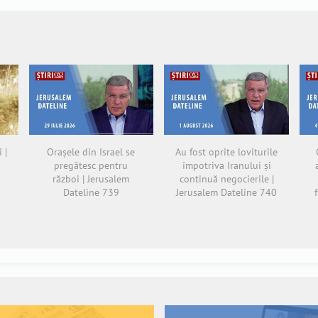
 |
Orașele din Israel se
Au fost oprite loviturile
pregătesc pentru
împotriva Iranului și
război | Jerusalem
continuă negocierile |
Dateline 739
Jerusalem Dateline 740