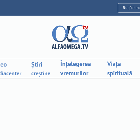
Rugăciun
Înțelegerea
Viața
deo
Știri
vremurilor
spirituală
iacenter
creștine