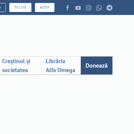
e
TV LIVE
AOTVi
Creștinul și
Librăria
Donează
societatea
Alfa Omega