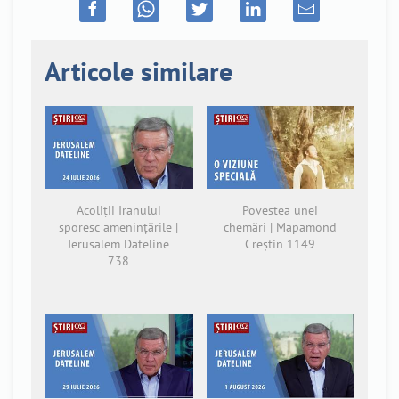
Articole similare
Acoliții Iranului
Povestea unei
sporesc amenințările |
chemări | Mapamond
Jerusalem Dateline
Creștin 1149
738