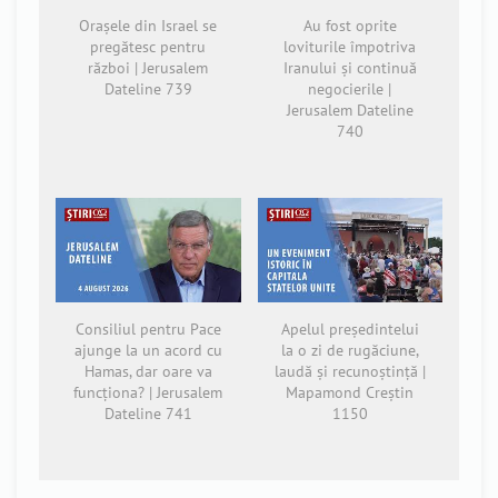
Orașele din Israel se
Au fost oprite
pregătesc pentru
loviturile împotriva
război | Jerusalem
Iranului și continuă
Dateline 739
negocierile |
Jerusalem Dateline
740
Consiliul pentru Pace
Apelul președintelui
ajunge la un acord cu
la o zi de rugăciune,
Hamas, dar oare va
laudă și recunoștință |
funcționa? | Jerusalem
Mapamond Creștin
Dateline 741
1150