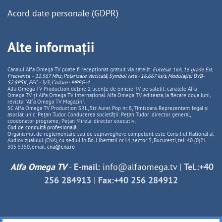
Acord date personale (GDPR)
Alte informații
Canalul Alfa Omega TV poate fi recepționat gratuit via satelit:
Eutelsat 16A, 16 grade Est,
Frecventa – 12.567 Mhz, Polarizare
Vertica
lă, Symbol rate - 16.667 ks/s, Modulație: DVB-
S2,8PSK, FEC - 3/5, Codare - MPEG-4
.
Alfa Omega TV Production deține 2 licențe de emisie TV pe satelit: canalele Alfa
Omega TV și Alfa Omega TV Internațional. Alfa Omega TV editeaza, la fiecare doua luni,
revista: "Alfa Omega TV Magazin".
SC Alfa Omega TV Production SRL, Str Aurel Pop nr. 8, Timisoara. Reprezentant legal și
asociat unic: Pețan Tudor. Conducerea societății: Pețan Tudor: director general,
coodonator programe; Pețan Mirela: director executiv;
Cod de conduită profesională
Organismul de reglementare sau de supraveghere competent este Consiliul National al
Audiovizualului (CNA), cu sediul in Bd. Libertatii nr.14, sector 5, Bucuresti, tel: 40 (0)21
305 5350, email:
cna@cna.ro
Alfa Omega TV
-
E-mail:
info@alfaomega.tv
|
Tel.:+40
256 284913
|
Fax:+40 256 284912