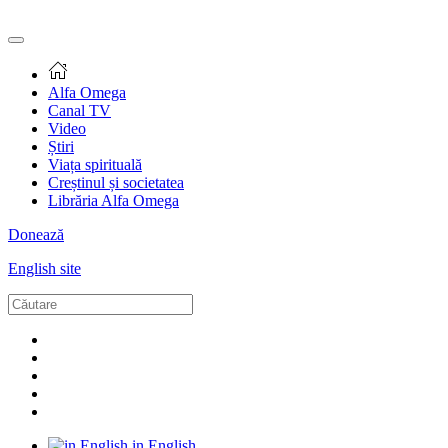
Alfa Omega
Canal TV
Video
Știri
Viața spirituală
Creștinul și societatea
Librăria Alfa Omega
Donează
English site
in English