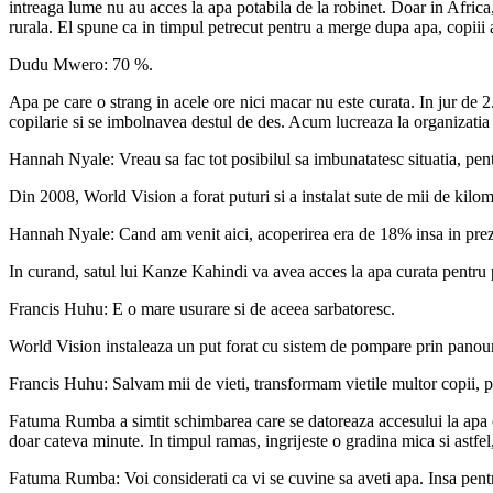
intreaga lume nu au acces la apa potabila de la robinet. Doar in Afri
rurala. El spune ca in timpul petrecut pentru a merge dupa apa, copiii ar
Dudu Mwero: 70 %.
Apa pe care o strang in acele ore nici macar nu este curata. In jur de
copilarie si se imbolnavea destul de des. Acum lucreaza la organizatia 
Hannah Nyale: Vreau sa fac tot posibilul sa imbunatatesc situatia, pent
Din 2008, World Vision a forat puturi si a instalat sute de mii de kilom
Hannah Nyale: Cand am venit aici, acoperirea era de 18% insa in preze
In curand, satul lui Kanze Kahindi va avea acces la apa curata pentru 
Francis Huhu: E o mare usurare si de aceea sarbatoresc.
World Vision instaleaza un put forat cu sistem de pompare prin panour
Francis Huhu: Salvam mii de vieti, transformam vietile multor copii, pe
Fatuma Rumba a simtit schimbarea care se datoreaza accesului la apa c
doar cateva minute. In timpul ramas, ingrijeste o gradina mica si astfel,
Fatuma Rumba: Voi considerati ca vi se cuvine sa aveti apa. Insa pentru 