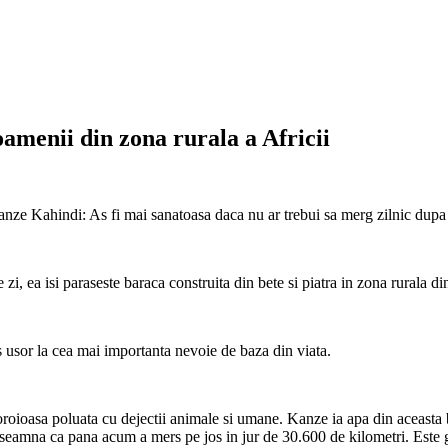
amenii din zona rurala a Africii
anze Kahindi: As fi mai sanatoasa daca nu ar trebui sa merg zilnic dupa
i, ea isi paraseste baraca construita din bete si piatra in zona rurala d
s usor la cea mai importanta nevoie de baza din viata.
oroioasa poluata cu dejectii animale si umane. Kanze ia apa din aceasta b
 inseamna ca pana acum a mers pe jos in jur de 30.600 de kilometri. Este