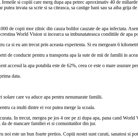
ca, femeile si copiii care merg dupa apa petrec aproximativ 40 de milia
 putea invata sa scrie si sa citeasca, sa castige bani sau sa aiba grija de
 2.000 de copii mor zilnic din cauza bolilor cauzate de apa infectata. A
crestina World Vision si incearca sa imbunatateasca conditiile de apa pot
ru ca si eu am trecut prin aceasta experienta. Si eu mergeam 6 kilometri 
etri de conducte pentru a transporta apa la sute de mii de familii in acea
nt accesul la apa potabila este de 62%, ceea ce este o mare usurare pe
prima data.
i solare care va aduce apa pentru nenumarate familii.
ntru ca multi dintre ei vor putea merge la scoala.
urata. In trecut, mergea pe jos 4 ore pe zi dupa apa, pana cand World V
 da de mancare familiei ei si comunitatilor din jur.
noi este un bun foarte pretios. Copiii nostri sunt curati, sanatosi si po