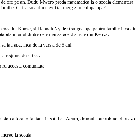
rde de ore pe an. Dudu Mwero preda matematica la o scoala elementara
 familie. Cat la suta din elevii tai merg zilnic dupa apa?
semenea lui Kanze, si Hannah Nyale strangea apa pentru familie inca din
abila in unul dintre cele mai sarace districte din Kenya.
sa iau apa, inca de la varsta de 5 ani.
sta regiune desertica.
ntru aceasta comunitate.
ision a forat o fantana in satul ei. Acum, drumul spre robinet dureaza
t merge la scoala.