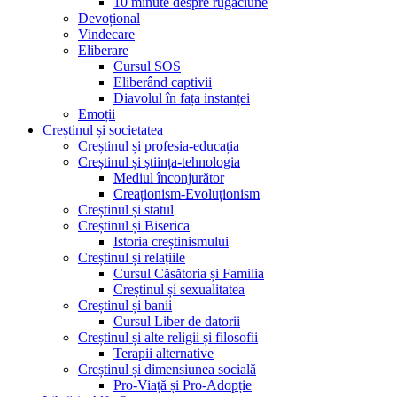
10 minute despre rugăciune
Devoțional
Vindecare
Eliberare
Cursul SOS
Eliberând captivii
Diavolul în fața instanței
Emoții
Creștinul și societatea
Creștinul și profesia-educația
Creștinul și știința-tehnologia
Mediul înconjurător
Creaționism-Evoluționism
Creștinul și statul
Creștinul și Biserica
Istoria creștinismului
Creștinul și relațiile
Cursul Căsătoria și Familia
Creștinul și sexualitatea
Creștinul și banii
Cursul Liber de datorii
Creștinul și alte religii și filosofii
Terapii alternative
Creștinul și dimensiunea socială
Pro-Viață și Pro-Adopție