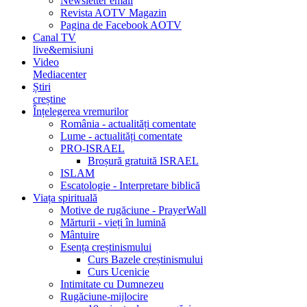
Newsletter email
Revista AOTV Magazin
Pagina de Facebook AOTV
Canal TV
live&emisiuni
Video
Mediacenter
Știri
creștine
Înțelegerea vremurilor
România - actualități comentate
Lume - actualități comentate
PRO-ISRAEL
Broșură gratuită ISRAEL
ISLAM
Escatologie - Interpretare biblică
Viața spirituală
Motive de rugăciune - PrayerWall
Mărturii - vieți în lumină
Mântuire
Esența creștinismului
Curs Bazele creștinismului
Curs Ucenicie
Intimitate cu Dumnezeu
Rugăciune-mijlocire