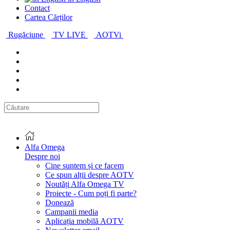
Contact
Cartea Cărților
Rugăciune
TV LIVE
AOTVi
Alfa Omega
Despre noi
Cine suntem și ce facem
Ce spun alții despre AOTV
Noutăți Alfa Omega TV
Proiecte - Cum poți fi parte?
Donează
Campanii media
Aplicația mobilă AOTV