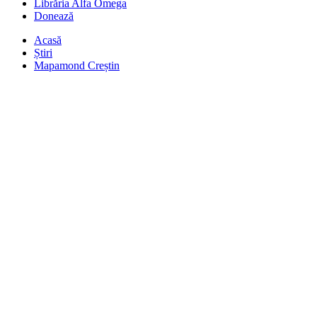
Librăria Alfa Omega
Donează
Acasă
Știri
Mapamond Creștin