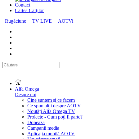
Contact
Cartea Cărților
Rugăciune
TV LIVE
AOTVi
Alfa Omega
Despre noi
Cine suntem și ce facem
Ce spun alții despre AOTV
Noutăți Alfa Omega TV
Proiecte - Cum poți fi parte?
Donează
Campanii media
Aplicația mobilă AOTV