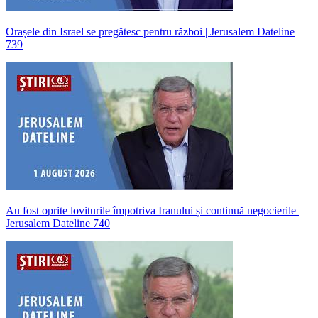
Orașele din Israel se pregătesc pentru război | Jerusalem Dateline
739
Au fost oprite loviturile împotriva Iranului și continuă negocierile |
Jerusalem Dateline 740