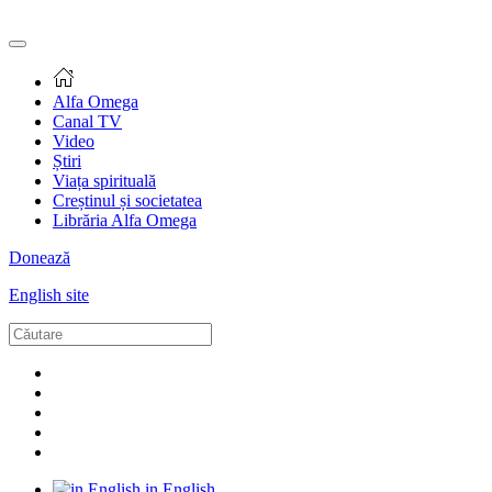
Alfa Omega
Canal TV
Video
Știri
Viața spirituală
Creștinul și societatea
Librăria Alfa Omega
Donează
English site
in English