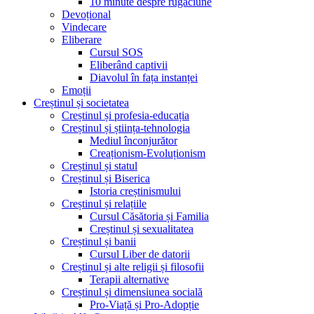
10 minute despre rugăciune
Devoțional
Vindecare
Eliberare
Cursul SOS
Eliberând captivii
Diavolul în fața instanței
Emoții
Creștinul și societatea
Creștinul și profesia-educația
Creștinul și știința-tehnologia
Mediul înconjurător
Creaționism-Evoluționism
Creștinul și statul
Creștinul și Biserica
Istoria creștinismului
Creștinul și relațiile
Cursul Căsătoria și Familia
Creștinul și sexualitatea
Creștinul și banii
Cursul Liber de datorii
Creștinul și alte religii și filosofii
Terapii alternative
Creștinul și dimensiunea socială
Pro-Viață și Pro-Adopție