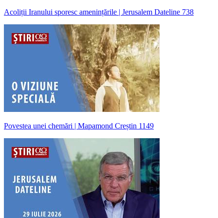
Acoliții Iranului sporesc amenințările | Jerusalem Dateline 738
Povestea unei chemări | Mapamond Creștin 1149