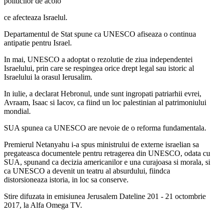
politicilor de acolo
ce afecteaza Israelul.
Departamentul de Stat spune ca UNESCO afiseaza o continua
antipatie pentru Israel.
In mai, UNESCO a adoptat o rezolutie de ziua independentei
Israelului, prin care se respingea orice drept legal sau istoric al
Israelului la orasul Ierusalim.
In iulie, a declarat Hebronul, unde sunt ingropati patriarhii evrei,
Avraam, Isaac si Iacov, ca fiind un loc palestinian al patrimoniului
mondial.
SUA spunea ca UNESCO are nevoie de o reforma fundamentala.
Premierul Netanyahu i-a spus ministrului de externe israelian sa
pregateasca documentele pentru retragerea din UNESCO, odata cu
SUA, spunand ca decizia americanilor e una curajoasa si morala, si
ca UNESCO a devenit un teatru al absurdului, fiindca
distorsioneaza istoria, in loc sa conserve.
Stire difuzata in emisiunea Jerusalem Dateline 201 - 21 octombrie
2017, la Alfa Omega TV.