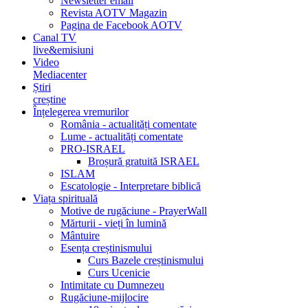
Newsletter email
Revista AOTV Magazin
Pagina de Facebook AOTV
Canal TV
live&emisiuni
Video
Mediacenter
Știri
creștine
Înțelegerea vremurilor
România - actualități comentate
Lume - actualități comentate
PRO-ISRAEL
Broșură gratuită ISRAEL
ISLAM
Escatologie - Interpretare biblică
Viața spirituală
Motive de rugăciune - PrayerWall
Mărturii - vieți în lumină
Mântuire
Esența creștinismului
Curs Bazele creștinismului
Curs Ucenicie
Intimitate cu Dumnezeu
Rugăciune-mijlocire