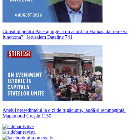
Consiliul pentru Pace ajunge la un acord cu Hamas, dar oare va
funcționa? | Jerusalem Dateline 741
Apelul președintelui la o zi de rugăciune, laudă și recunoștință |
Mapamond Creștin 1150