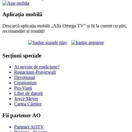
Aplicația mobilă
Descarcă aplicația mobilă „Alfa Omega TV” și fii la curent cu știri,
recomandări și noutăți!
Secțiuni speciale
Ai nevoie de rugăciune?
Rugaciune-Prayerwall
Devoțional
Creaționism
Pro-Viață
Liber de datorii
Joyce Meyer
Cartea Cărților
Fii partener AO
Partener AOTV