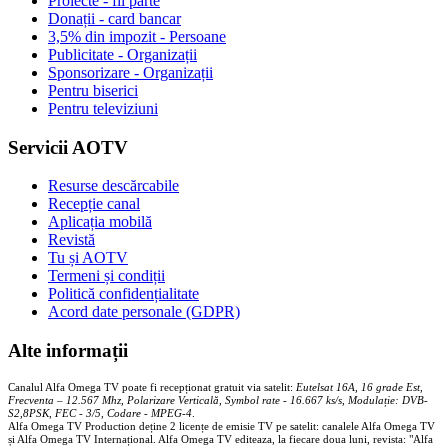
Proiecte - fii parte
Donații - card bancar
3,5% din impozit - Persoane
Publicitate - Organizații
Sponsorizare - Organizații
Pentru biserici
Pentru televiziuni
Servicii AOTV
Resurse descărcabile
Recepție canal
Aplicația mobilă
Revistă
Tu și AOTV
Termeni și condiții
Politică confidențialitate
Acord date personale (GDPR)
Alte informații
Canalul Alfa Omega TV poate fi recepționat gratuit via satelit:
Eutelsat 16A, 16 grade Est,
Frecventa – 12.567 Mhz, Polarizare
Vertica
lă, Symbol rate - 16.667 ks/s, Modulație: DVB-
S2,8PSK, FEC - 3/5, Codare - MPEG-4
.
Alfa Omega TV Production deține 2 licențe de emisie TV pe satelit: canalele Alfa Omega TV
și Alfa Omega TV Internațional. Alfa Omega TV editeaza, la fiecare doua luni, revista: "Alfa