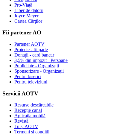
Pro-Viață
Liber de datorii
Joyce Meyer
Cartea Cărților
Fii partener AO
Partener AOTV
Proiecte - fii parte
Donații - card bancar
3,5% din impozit - Persoane
Publicitate - Organizații
Sponsorizare - Organizații
Pentru biserici
Pentru televiziuni
Servicii AOTV
Resurse descărcabile
Recepție canal
Aplicația mobilă
Revistă
Tu și AOTV
Termeni și condiții