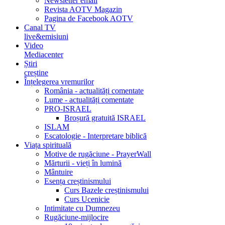
Newsletter email
Revista AOTV Magazin
Pagina de Facebook AOTV
Canal TV
live&emisiuni
Video
Mediacenter
Știri
creștine
Înțelegerea vremurilor
România - actualități comentate
Lume - actualități comentate
PRO-ISRAEL
Broșură gratuită ISRAEL
ISLAM
Escatologie - Interpretare biblică
Viața spirituală
Motive de rugăciune - PrayerWall
Mărturii - vieți în lumină
Mântuire
Esența creștinismului
Curs Bazele creștinismului
Curs Ucenicie
Intimitate cu Dumnezeu
Rugăciune-mijlocire