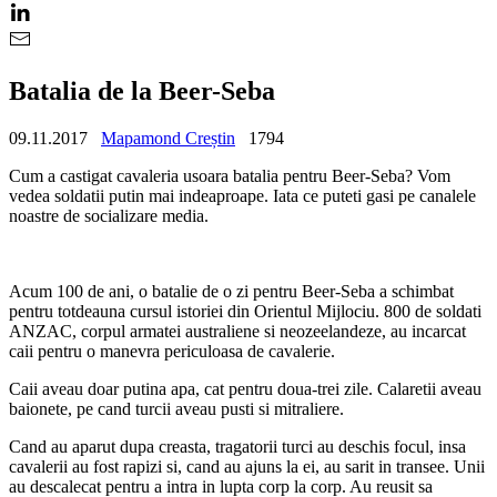
Batalia de la Beer-Seba
09.11.2017
Mapamond Creștin
1794
Cum a castigat cavaleria usoara batalia pentru Beer-Seba? Vom
vedea soldatii putin mai indeaproape. Iata ce puteti gasi pe canalele
noastre de socializare media.
Acum 100 de ani, o batalie de o zi pentru Beer-Seba a schimbat
pentru totdeauna cursul istoriei din Orientul Mijlociu. 800 de soldati
ANZAC, corpul armatei australiene si neozeelandeze, au incarcat
caii pentru o manevra periculoasa de cavalerie.
Caii aveau doar putina apa, cat pentru doua-trei zile. Calaretii aveau
baionete, pe cand turcii aveau pusti si mitraliere.
Cand au aparut dupa creasta, tragatorii turci au deschis focul, insa
cavalerii au fost rapizi si, cand au ajuns la ei, au sarit in transee. Unii
au descalecat pentru a intra in lupta corp la corp. Au reusit sa