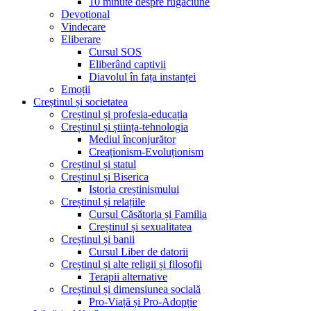
10 minute despre rugăciune
Devoțional
Vindecare
Eliberare
Cursul SOS
Eliberând captivii
Diavolul în fața instanței
Emoții
Creștinul și societatea
Creștinul și profesia-educația
Creștinul și știința-tehnologia
Mediul înconjurător
Creaționism-Evoluționism
Creștinul și statul
Creștinul și Biserica
Istoria creștinismului
Creștinul și relațiile
Cursul Căsătoria și Familia
Creștinul și sexualitatea
Creștinul și banii
Cursul Liber de datorii
Creștinul și alte religii și filosofii
Terapii alternative
Creștinul și dimensiunea socială
Pro-Viață și Pro-Adopție