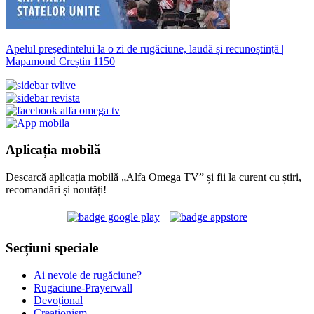
Apelul președintelui la o zi de rugăciune, laudă și recunoștință |
Mapamond Creștin 1150
Aplicația mobilă
Descarcă aplicația mobilă „Alfa Omega TV” și fii la curent cu știri,
recomandări și noutăți!
Secțiuni speciale
Ai nevoie de rugăciune?
Rugaciune-Prayerwall
Devoțional
Creaționism