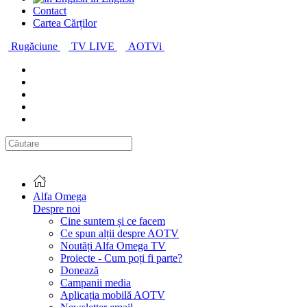
Contact
Cartea Cărților
Rugăciune
TV LIVE
AOTVi
Alfa Omega
Despre noi
Cine suntem și ce facem
Ce spun alții despre AOTV
Noutăți Alfa Omega TV
Proiecte - Cum poți fi parte?
Donează
Campanii media
Aplicația mobilă AOTV