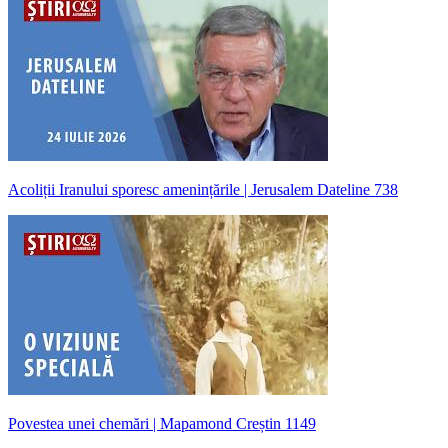
Acoliții Iranului sporesc amenințările | Jerusalem Dateline 738
Povestea unei chemări | Mapamond Creștin 1149