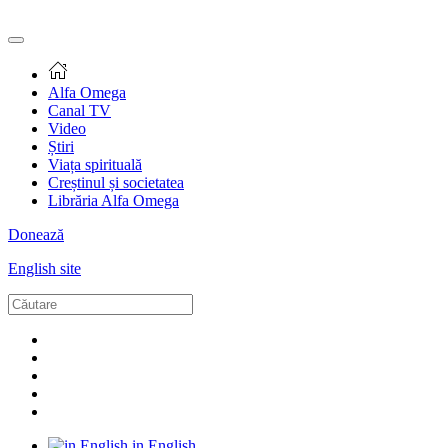
Alfa Omega
Canal TV
Video
Știri
Viața spirituală
Creștinul și societatea
Librăria Alfa Omega
Donează
English site
in English