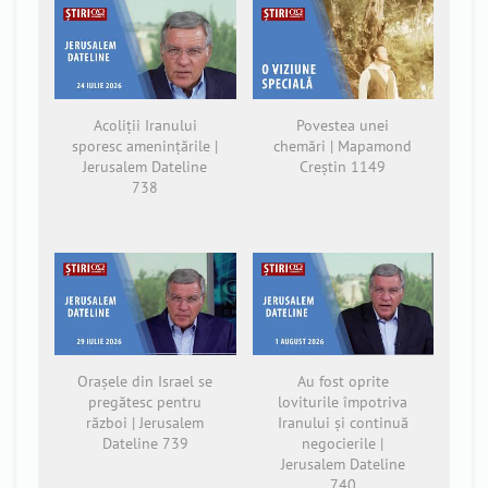
Acoliții Iranului
Povestea unei
sporesc amenințările |
chemări | Mapamond
Jerusalem Dateline
Creștin 1149
738
Orașele din Israel se
Au fost oprite
pregătesc pentru
loviturile împotriva
război | Jerusalem
Iranului și continuă
Dateline 739
negocierile |
Jerusalem Dateline
740