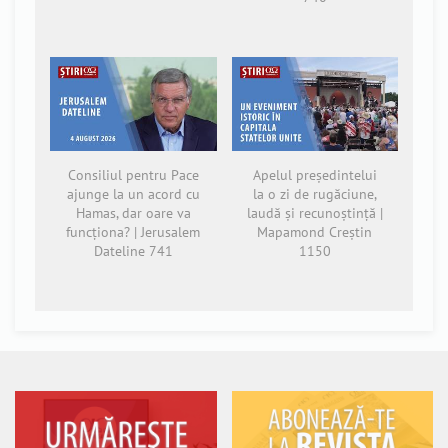
Consiliul pentru Pace
Apelul președintelui
ajunge la un acord cu
la o zi de rugăciune,
Hamas, dar oare va
laudă și recunoștință |
funcționa? | Jerusalem
Mapamond Creștin
Dateline 741
1150