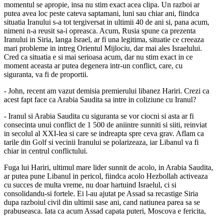
momentul se apropie, insa nu stim exact acea clipa. Un razboi ar
putea avea loc peste cateva saptamani, luni sau chiar ani, fiindca
situatia Iranului s-a tot tergiversat in ultimii 40 de ani si, pana acum,
nimeni n-a reusit sa-i opreasca. Acum, Rusia spune ca prezenta
Iranului in Siria, langa Israel, ar fi una legitima, situatie ce creeaza
mari probleme in intreg Orientul Mijlociu, dar mai ales Israelului.
Cred ca situatia e si mai serioasa acum, dar nu stim exact in ce
moment aceasta ar putea degenera intr-un conflict, care, cu
siguranta, va fi de proportii.
- John, recent am vazut demisia premierului libanez Hariri. Crezi ca
acest fapt face ca Arabia Saudita sa intre in coliziune cu Iranul?
- Iranul si Arabia Saudita cu siguranta se vor ciocni si asta ar fi
consecinta unui conflict de 1 500 de aniintre sunniti si siiti, reinviat
in secolul al XXI-lea si care se indreapta spre ceva grav. Aflam ca
tarile din Golf si vecinii Iranului se polarizeaza, iar Libanul va fi
chiar in centrul conflictului.
Fuga lui Hariri, ultimul mare lider sunnit de acolo, in Arabia Saudita,
ar putea pune Libanul in pericol, fiindca acolo Hezbollah activeaza
cu succes de multa vreme, nu doar hartuind Israelul, ci si
consolidandu-si fortele. Ei l-au ajutat pe Assad sa recastige Siria
dupa razboiul civil din ultimii sase ani, cand natiunea parea sa se
prabuseasca. Iata ca acum Assad capata puteri, Moscova e fericita,