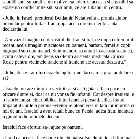
sauditii sunt suparati si nu mai vor sa tolereze aceasta si e posibil sa
existe un conflict intre siiti si sunniti, ce are Libanul in centru.
- Julie, in Israel, premierul Benjamin Netanyahu a promis ajutor
umanitar pentru Irak si Iran, dupa acel cutremur teribil. Iata
declaratia lui:
„Am vazut imagini cu dezastrul din Iran si Irak de dupa cutremurul
recent, acele imagini miscatoare cu oameni, barbati, femei si copii
ingropati sub daramaturi. Sunt mandru sa anunt in aceasta seara ca,
acum cateva ore, am decis sa oferim asistenta medicala Crucea
Rosie pentru victimele irakiene si iraniene ale acestui dezastru.”
- Julie, de ce i-ar oferi Israelul ajutor unei tari care a jurat anihilarea
sa?
- Israelul nu are nimic cu vecinii sai si ar fi gata sa faca pace cu
oricare dintre ei, doar ca nu vor sa fie infranti. Cat despre iranieni, e
o istorie lunga, chiar biblica, intre Israel si persani, adica Iranul.
Imparatul Cir le-a permis evreilor reintoarcerea in tara lor in urma cu
mii de ani. Israelul a avut relatii bune cu Persia, adica Iran, inaintea
regimului din ultimele decenii.
Israelul face eforturi sa-i ajute pe oameni.
- Cred ca aceasta face parte din chemarea Israelului de a fi lumina