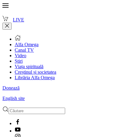
LIVE
Alfa Omega
Canal TV
Video
Știri
Viața spirituală
Creștinul și societatea
Librăria Alfa Omega
Donează
English site
Type 2 or more characters
for results.