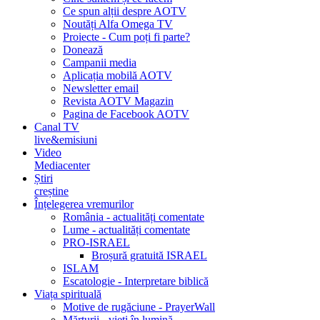
Ce spun alții despre AOTV
Noutăți Alfa Omega TV
Proiecte - Cum poți fi parte?
Donează
Campanii media
Aplicația mobilă AOTV
Newsletter email
Revista AOTV Magazin
Pagina de Facebook AOTV
Canal TV
live&emisiuni
Video
Mediacenter
Știri
creștine
Înțelegerea vremurilor
România - actualități comentate
Lume - actualități comentate
PRO-ISRAEL
Broșură gratuită ISRAEL
ISLAM
Escatologie - Interpretare biblică
Viața spirituală
Motive de rugăciune - PrayerWall
Mărturii - vieți în lumină