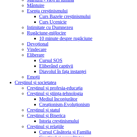
Mântuire
Esența creștinismului
Curs Bazele creștinismului
Curs Ucenicie
Intimitate cu Dumnezeu
Rugăciune-mijlocire
10 minute despre rugăciune
Devoțional
Vindecare
Eliberare
Cursul SOS
Eliberând captivii
Diavolul în fața instanței
Emoții
Creștinul și societatea
Creștinul și profesia-educația
Creștinul și știința-tehnologia
Mediul înconjurător
Creaționism-Evoluționism
Creștinul și statul
Creștinul și Biserica
Istoria creștinismului
Creștinul și relațiile
Cursul Căsătoria și Familia