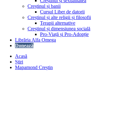
Creștinul și sexualitatea
Creștinul și banii
Cursul Liber de datorii
Creștinul și alte religii și filosofii
Terapii alternative
Creștinul și dimensiunea socială
Pro-Viață și Pro-Adopție
Librăria Alfa Omega
Donează
Acasă
Știri
Mapamond Creștin