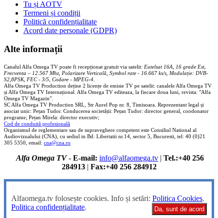
Tu și AOTV
Termeni și condiții
Politică confidențialitate
Acord date personale (GDPR)
Alte informații
Canalul Alfa Omega TV poate fi recepționat gratuit via satelit:
Eutelsat 16A, 16 grade Est,
Frecventa – 12.567 Mhz, Polarizare
Vertica
lă, Symbol rate - 16.667 ks/s, Modulație: DVB-
S2,8PSK, FEC - 3/5, Codare - MPEG-4
.
Alfa Omega TV Production deține 2 licențe de emisie TV pe satelit: canalele Alfa Omega TV
și Alfa Omega TV Internațional. Alfa Omega TV editeaza, la fiecare doua luni, revista: "Alfa
Omega TV Magazin".
SC Alfa Omega TV Production SRL, Str Aurel Pop nr. 8, Timisoara. Reprezentant legal și
asociat unic: Pețan Tudor. Conducerea societății: Pețan Tudor: director general, coodonator
programe; Pețan Mirela: director executiv;
Cod de conduită profesională
Organismul de reglementare sau de supraveghere competent este Consiliul National al
Audiovizualului (CNA), cu sediul in Bd. Libertatii nr.14, sector 5, Bucuresti, tel: 40 (0)21
305 5350, email:
cna@cna.ro
Alfa Omega TV
-
E-mail:
info@alfaomega.tv
|
Tel.:+40 256
284913
|
Fax:+40 256 284912
Alfaomega.tv folosește cookies. Info și setări:
Politica Cookies
.
Politica confidențialitate
.
Da, sunt de acord