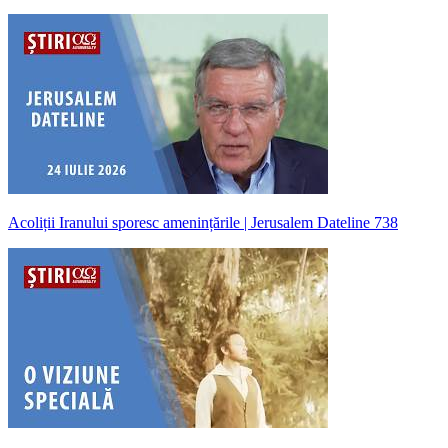
Acoliții Iranului sporesc amenințările | Jerusalem Dateline 738