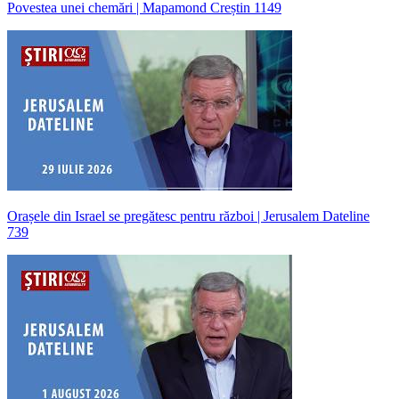
Povestea unei chemări | Mapamond Creștin 1149
Orașele din Israel se pregătesc pentru război | Jerusalem Dateline
739