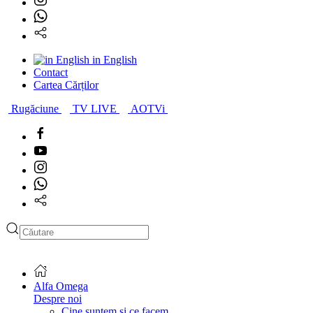
in English
Contact
Cartea Cărților
Rugăciune
TV LIVE
AOTVi
Type 2 or more characters
for results.
Alfa Omega
Despre noi
Cine suntem și ce facem