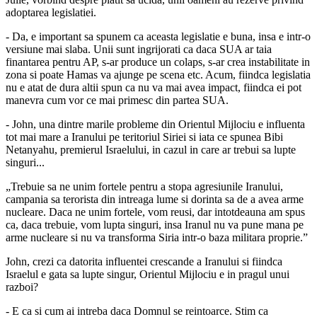
adoptarea legislatiei.
- Da, e important sa spunem ca aceasta legislatie e buna, insa e intr-o
versiune mai slaba. Unii sunt ingrijorati ca daca SUA ar taia
finantarea pentru AP, s-ar produce un colaps, s-ar crea instabilitate in
zona si poate Hamas va ajunge pe scena etc. Acum, fiindca legislatia
nu e atat de dura altii spun ca nu va mai avea impact, fiindca ei pot
manevra cum vor ce mai primesc din partea SUA.
- John, una dintre marile probleme din Orientul Mijlociu e influenta
tot mai mare a Iranului pe teritoriul Siriei si iata ce spunea Bibi
Netanyahu, premierul Israelului, in cazul in care ar trebui sa lupte
singuri...
„Trebuie sa ne unim fortele pentru a stopa agresiunile Iranului,
campania sa terorista din intreaga lume si dorinta sa de a avea arme
nucleare. Daca ne unim fortele, vom reusi, dar intotdeauna am spus
ca, daca trebuie, vom lupta singuri, insa Iranul nu va pune mana pe
arme nucleare si nu va transforma Siria intr-o baza militara proprie.”
John, crezi ca datorita influentei crescande a Iranului si fiindca
Israelul e gata sa lupte singur, Orientul Mijlociu e in pragul unui
razboi?
- E ca si cum ai intreba daca Domnul se reintoarce. Stim ca