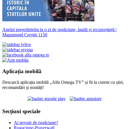
Apelul președintelui la o zi de rugăciune, laudă și recunoștință |
Mapamond Creștin 1150
Aplicația mobilă
Descarcă aplicația mobilă „Alfa Omega TV” și fii la curent cu știri,
recomandări și noutăți!
Secțiuni speciale
Ai nevoie de rugăciune?
Rugaciune-Prayerwall