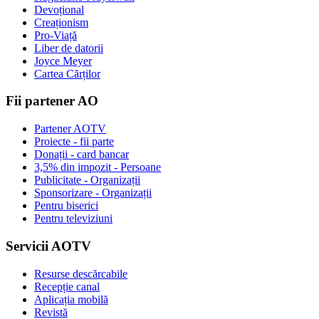
Devoțional
Creaționism
Pro-Viață
Liber de datorii
Joyce Meyer
Cartea Cărților
Fii partener AO
Partener AOTV
Proiecte - fii parte
Donații - card bancar
3,5% din impozit - Persoane
Publicitate - Organizații
Sponsorizare - Organizații
Pentru biserici
Pentru televiziuni
Servicii AOTV
Resurse descărcabile
Recepție canal
Aplicația mobilă
Revistă