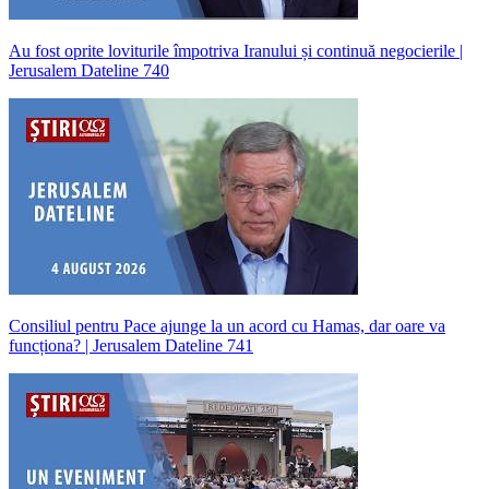
Au fost oprite loviturile împotriva Iranului și continuă negocierile |
Jerusalem Dateline 740
Consiliul pentru Pace ajunge la un acord cu Hamas, dar oare va
funcționa? | Jerusalem Dateline 741