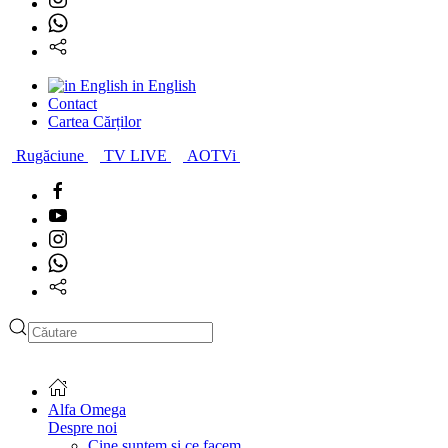
in English
Contact
Cartea Cărților
Rugăciune
TV LIVE
AOTVi
Alfa Omega
Despre noi
Cine suntem și ce facem