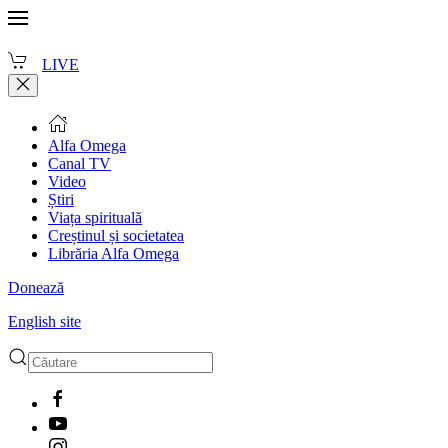
LIVE
Alfa Omega
Canal TV
Video
Știri
Viața spirituală
Creștinul și societatea
Librăria Alfa Omega
Donează
English site