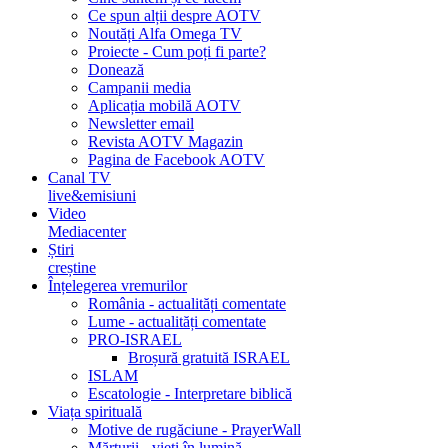
Ce spun alții despre AOTV
Noutăți Alfa Omega TV
Proiecte - Cum poți fi parte?
Donează
Campanii media
Aplicația mobilă AOTV
Newsletter email
Revista AOTV Magazin
Pagina de Facebook AOTV
Canal TV
live&emisiuni
Video
Mediacenter
Știri
creștine
Înțelegerea vremurilor
România - actualități comentate
Lume - actualități comentate
PRO-ISRAEL
Broșură gratuită ISRAEL
ISLAM
Escatologie - Interpretare biblică
Viața spirituală
Motive de rugăciune - PrayerWall
Mărturii - vieți în lumină