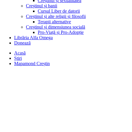
Creștinul și sexualitatea
Creștinul și banii
Cursul Liber de datorii
Creștinul și alte religii și filosofii
Terapii alternative
Creștinul și dimensiunea socială
Pro-Viață și Pro-Adopție
Librăria Alfa Omega
Donează
Acasă
Știri
Mapamond Creștin