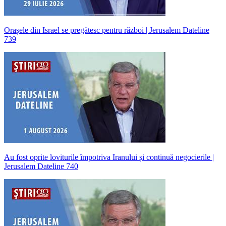
Orașele din Israel se pregătesc pentru război | Jerusalem Dateline
739
Au fost oprite loviturile împotriva Iranului și continuă negocierile |
Jerusalem Dateline 740