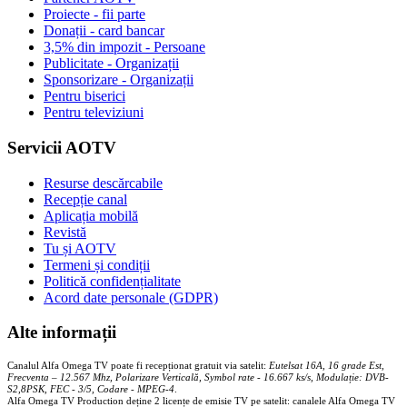
Proiecte - fii parte
Donații - card bancar
3,5% din impozit - Persoane
Publicitate - Organizații
Sponsorizare - Organizații
Pentru biserici
Pentru televiziuni
Servicii AOTV
Resurse descărcabile
Recepție canal
Aplicația mobilă
Revistă
Tu și AOTV
Termeni și condiții
Politică confidențialitate
Acord date personale (GDPR)
Alte informații
Canalul Alfa Omega TV poate fi recepționat gratuit via satelit:
Eutelsat 16A, 16 grade Est,
Frecventa – 12.567 Mhz, Polarizare
Vertica
lă, Symbol rate - 16.667 ks/s, Modulație: DVB-
S2,8PSK, FEC - 3/5, Codare - MPEG-4
.
Alfa Omega TV Production deține 2 licențe de emisie TV pe satelit: canalele Alfa Omega TV