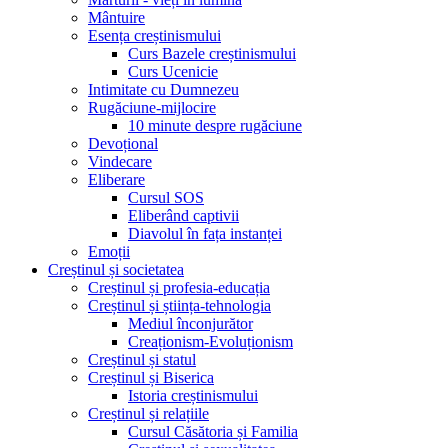
Mântuire
Esența creștinismului
Curs Bazele creștinismului
Curs Ucenicie
Intimitate cu Dumnezeu
Rugăciune-mijlocire
10 minute despre rugăciune
Devoțional
Vindecare
Eliberare
Cursul SOS
Eliberând captivii
Diavolul în fața instanței
Emoții
Creștinul și societatea
Creștinul și profesia-educația
Creștinul și știința-tehnologia
Mediul înconjurător
Creaționism-Evoluționism
Creștinul și statul
Creștinul și Biserica
Istoria creștinismului
Creștinul și relațiile
Cursul Căsătoria și Familia