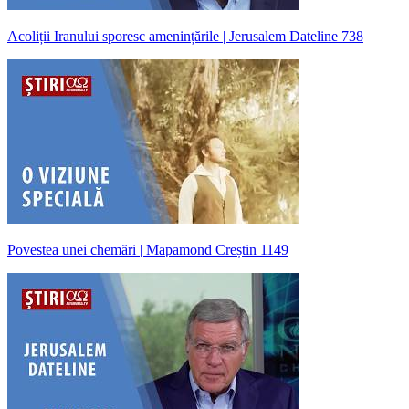
Acoliții Iranului sporesc amenințările | Jerusalem Dateline 738
Povestea unei chemări | Mapamond Creștin 1149