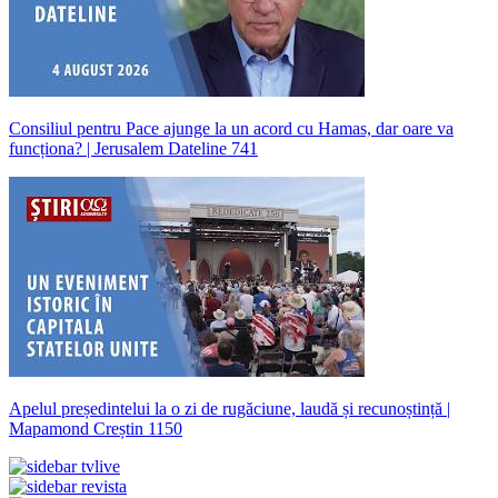
Consiliul pentru Pace ajunge la un acord cu Hamas, dar oare va
funcționa? | Jerusalem Dateline 741
Apelul președintelui la o zi de rugăciune, laudă și recunoștință |
Mapamond Creștin 1150