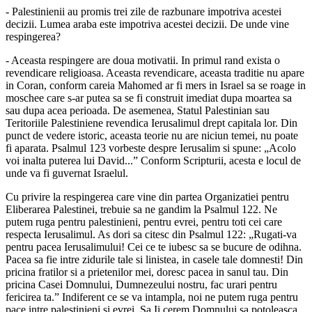
- Palestinienii au promis trei zile de razbunare impotriva acestei
decizii. Lumea araba este impotriva acestei decizii. De unde vine
respingerea?
- Aceasta respingere are doua motivatii. In primul rand exista o
revendicare religioasa. Aceasta revendicare, aceasta traditie nu apare
in Coran, conform careia Mahomed ar fi mers in Israel sa se roage in
moschee care s-ar putea sa se fi construit imediat dupa moartea sa
sau dupa acea perioada. De asemenea, Statul Palestinian sau
Teritoriile Palestiniene revendica Ierusalimul drept capitala lor. Din
punct de vedere istoric, aceasta teorie nu are niciun temei, nu poate
fi aparata. Psalmul 123 vorbeste despre Ierusalim si spune: „Acolo
voi inalta puterea lui David...” Conform Scripturii, acesta e locul de
unde va fi guvernat Israelul.
Cu privire la respingerea care vine din partea Organizatiei pentru
Eliberarea Palestinei, trebuie sa ne gandim la Psalmul 122. Ne
putem ruga pentru palestinieni, pentru evrei, pentru toti cei care
respecta Ierusalimul. As dori sa citesc din Psalmul 122: „Rugati-va
pentru pacea Ierusalimului! Cei ce te iubesc sa se bucure de odihna.
Pacea sa fie intre zidurile tale si linistea, in casele tale domnesti! Din
pricina fratilor si a prietenilor mei, doresc pacea in sanul tau. Din
pricina Casei Domnului, Dumnezeului nostru, fac urari pentru
fericirea ta.” Indiferent ce se va intampla, noi ne putem ruga pentru
pace intre palestinieni si evrei. Sa Ii cerem Domnului sa potoleasca