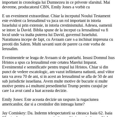
important in cronologia lui Dumnezeu in ce priveste sfarsitul. Mai
devreme, producatorul CBN, Emily Jones a vorbit cu
E un eveniment extraordinar. Chiar la inceputul Noului Testament
este evident ca Ierusalimul va juca un rol important in istoria
Israelului si prin extensie, in istoria crestinismului. Adesea, oamenii
se intorc la David. Biblia spune de la inceput ca Ierusalimul va fi
locul unde va inalta puterea lui David, guvernul Israelului.
Naratiunea incepe de fapt, cu Avraam care s-a inchinat impreuna cu
preotii din Salem. Multi savanti sunt de parere ca este vorba de
Ierusalim.
Evenimentele se leaga de Avraam si de patriarhi. Insusi Domnul Isus
Hristos a spus ca Ierusalimul este cetatea Marelui Imparat.
Evenimentul e semnificativ pentru trupul lui Hristos. Chiar si din
punct de vedere escatologic, am vazut infiintarea natiunii, anul viitor
tara va avea 70 de ani, si in acest an Ierusalimul se afla de 50 de ani
sub jurisdictie israeliana. Avem multe motive de bucurie si multe
motive pentru a-i multumi presedintelui Trump pentru curajul pe
care l-a avut cand a luat aceasta decizie.
Emily Jones: Este aceasta decizie un raspuns la rugaciunea
americanilor, dar si a crestinilor din intreaga lume?
Jay Comiskey: Da. Indemn telespectatorii sa citeasca Isaia 62. Isaia