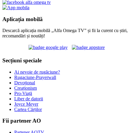
Aplicația mobilă
Descarcă aplicația mobilă „Alfa Omega TV” și fii la curent cu știri,
recomandări și noutăți!
Secțiuni speciale
Ai nevoie de rugăciune?
Rugaciune-Prayerwall
Devoțional
Creaționism
Pro-Viață
Liber de datorii
Joyce Meyer
Cartea Cărților
Fii partener AO
Partener AOTV