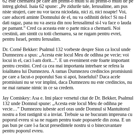
62 este chemarea pe care am primit-o multi si au primit-o multi de pe
intreg globul. Isaia 62 spune: „Pe zidurile tale, Ierusalime, am pus
niste strajeri, care nu vor tacea niciodata, nici zi, nici noapte! Voi,
care aduceti aminte Domnului de el, nu va odihniti deloc! Si nu-I
dati ragaz, pana nu va aseza din nou Ierusalimul si-l va face o lauda
pe pamant.” Cred ca aceasta este o parte mica a chemarii. Noi
crestinii, am simtit cu totii chemarea, sa ne rugam pentru evrei,
pentru Israel, pentru Ierusalim.
Dr. Corné Bekker: Psalmul 132 vorbeste despre Sion ca locul unde
Dumnezeu a spus: „Acesta este locul Meu de odihna pe vecie; voi
locui in el, caci l-am dorit...”. E un eveniment este foarte important
pentru crestini. Cred ca cea mai importanta intrebare se refera la
loialitatea lui Dumnezeu. A ramas Dumnezeu credincios promisiunii
pe care a facut-o poporului Sau si apoi, Israelului? Daca acele
promisiuni nu se vor implini, daca Dumnezeu nu este credincios, nu
ne mai ramane nimic in ce sa credem.
Jay Comiskey: Asa e. Imi place versetul citat de Dr. Bekker, Psalmul
132 unde Domnul spune: „Acesta este locul Meu de odihna pe
vecie…” Dumnezeu iubeste acel oras unde Domnul si Mantuitorul
nostru a fost rastignit si a inviat. Trebuie sa ne bucuram impreuna cu
poporul evreu si sa ne rugam pentru toate popoarele din zona. E un
pas bun pe care l-a facut presedintele nostru si o binecuvantare
pentru poporul evreu.