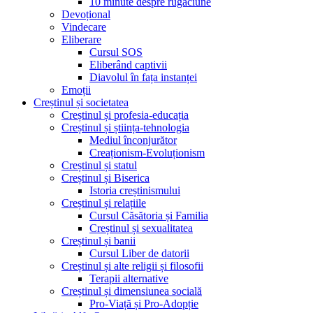
10 minute despre rugăciune
Devoțional
Vindecare
Eliberare
Cursul SOS
Eliberând captivii
Diavolul în fața instanței
Emoții
Creștinul și societatea
Creștinul și profesia-educația
Creștinul și știința-tehnologia
Mediul înconjurător
Creaționism-Evoluționism
Creștinul și statul
Creștinul și Biserica
Istoria creștinismului
Creștinul și relațiile
Cursul Căsătoria și Familia
Creștinul și sexualitatea
Creștinul și banii
Cursul Liber de datorii
Creștinul și alte religii și filosofii
Terapii alternative
Creștinul și dimensiunea socială
Pro-Viață și Pro-Adopție