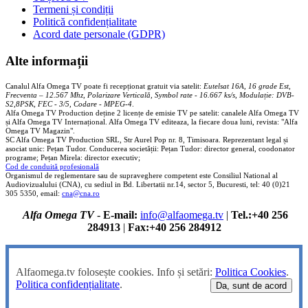
Termeni și condiții
Politică confidențialitate
Acord date personale (GDPR)
Alte informații
Canalul Alfa Omega TV poate fi recepționat gratuit via satelit:
Eutelsat 16A, 16 grade Est,
Frecventa – 12.567 Mhz, Polarizare
Vertica
lă, Symbol rate - 16.667 ks/s, Modulație: DVB-
S2,8PSK, FEC - 3/5, Codare - MPEG-4
.
Alfa Omega TV Production deține 2 licențe de emisie TV pe satelit: canalele Alfa Omega TV
și Alfa Omega TV Internațional. Alfa Omega TV editeaza, la fiecare doua luni, revista: "Alfa
Omega TV Magazin".
SC Alfa Omega TV Production SRL, Str Aurel Pop nr. 8, Timisoara. Reprezentant legal și
asociat unic: Pețan Tudor. Conducerea societății: Pețan Tudor: director general, coodonator
programe; Pețan Mirela: director executiv;
Cod de conduită profesională
Organismul de reglementare sau de supraveghere competent este Consiliul National al
Audiovizualului (CNA), cu sediul in Bd. Libertatii nr.14, sector 5, Bucuresti, tel: 40 (0)21
305 5350, email:
cna@cna.ro
Alfa Omega TV
-
E-mail:
info@alfaomega.tv
|
Tel.:+40 256
284913
|
Fax:+40 256 284912
Alfaomega.tv folosește cookies. Info și setări:
Politica Cookies
.
Politica confidențialitate
.
Da, sunt de acord