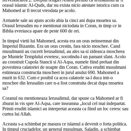
orasul islamic Al-Quds, dar nu exista nicio atestare istorica cum ca
Mahomed ar fi trecut vreodata pe acolo.
Armatele sale au ajuns acolo abia la cinci ani dupa moartea sa.
Orasul Ierusalim nu e mentionat niciodata in Coran, in timp ce in
Biblia evreiasca apare de peste 600 de ori.
In timpul vietii lui Mahomed, acesta era un oras neinsemnat din
Imperiul Bizantin. Era un oras crestin, fara nicio moschee. Cand
musulmanii au cucerit Ierusalimul, au ales sa-si zideasca moscheea
pe Muntele Templului evreiesc, socotindu-l un pamant sfant. Acolo
au construit Cupola Stancii si Al-Aqsa, numele fiind preluat din
povestirea calatoriei de noapte din Coran. Cativa eruditi musulmani
estimeaza constructia moscheei in jurul anului 690. Mahomed a
murit in 632. Cum e posibil ca acea calatorie sa-l duca intr-o
moschee din Ierusalim care n-a fost construita decat dupa moartea
sa?
Coranul nu mentioneaza Ierusalimul, dar spune ca Mahomed ar fi
zburat in vis spre Al-Aqsa, care inseamna „locul cel mai indepartat.
Primii eruditi islamici au interpretat aceasta ca fiind un loc ceresc sau
curtea lui Allah.
Aceasta s-a schimbat pe masura ce islamul a devenit o forta politica.
In timpul cruciadelor, un general musulman, Saladin, a schimbat