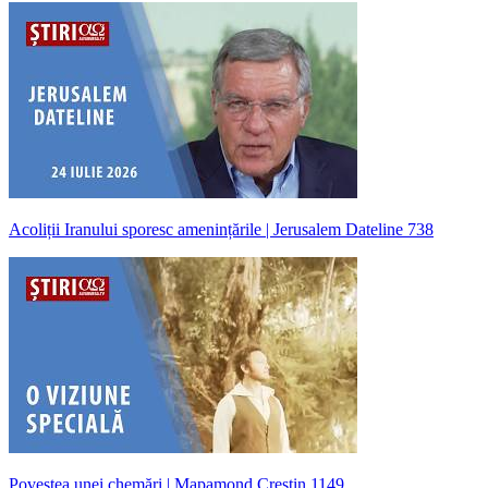
Acoliții Iranului sporesc amenințările | Jerusalem Dateline 738
Povestea unei chemări | Mapamond Creștin 1149