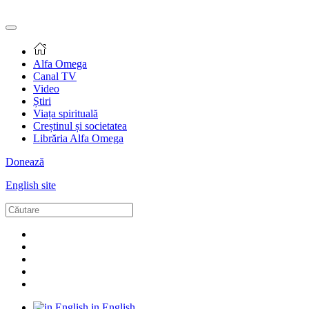
Alfa Omega
Canal TV
Video
Știri
Viața spirituală
Creștinul și societatea
Librăria Alfa Omega
Donează
English site
in English