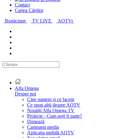
Contact
Cartea Cărților
Rugăciune
TV LIVE
AOTVi
Alfa Omega
Despre noi
Cine suntem și ce facem
Ce spun alții despre AOTV
Noutăți Alfa Omega TV
Proiecte - Cum poți fi parte?
Donează
Campanii media
Aplicația mobilă AOTV