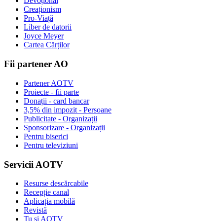
Devoțional
Creaționism
Pro-Viață
Liber de datorii
Joyce Meyer
Cartea Cărților
Fii partener AO
Partener AOTV
Proiecte - fii parte
Donații - card bancar
3,5% din impozit - Persoane
Publicitate - Organizații
Sponsorizare - Organizații
Pentru biserici
Pentru televiziuni
Servicii AOTV
Resurse descărcabile
Recepție canal
Aplicația mobilă
Revistă
Tu și AOTV