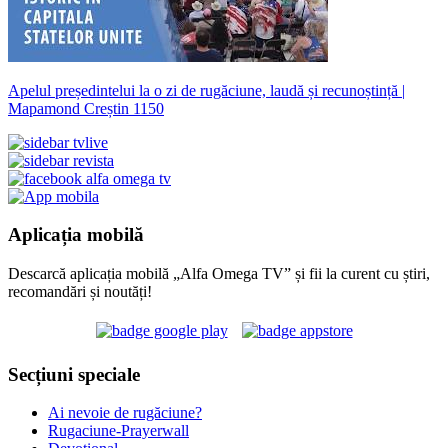
Apelul președintelui la o zi de rugăciune, laudă și recunoștință |
Mapamond Creștin 1150
Aplicația mobilă
Descarcă aplicația mobilă „Alfa Omega TV” și fii la curent cu știri,
recomandări și noutăți!
Secțiuni speciale
Ai nevoie de rugăciune?
Rugaciune-Prayerwall