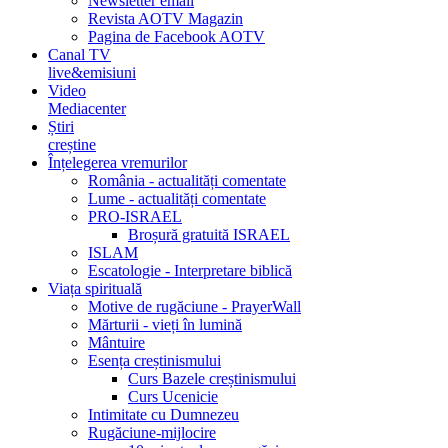
Newsletter email
Revista AOTV Magazin
Pagina de Facebook AOTV
Canal TV
live&emisiuni
Video
Mediacenter
Știri
creștine
Înțelegerea vremurilor
România - actualități comentate
Lume - actualități comentate
PRO-ISRAEL
Broșură gratuită ISRAEL
ISLAM
Escatologie - Interpretare biblică
Viața spirituală
Motive de rugăciune - PrayerWall
Mărturii - vieți în lumină
Mântuire
Esența creștinismului
Curs Bazele creștinismului
Curs Ucenicie
Intimitate cu Dumnezeu
Rugăciune-mijlocire