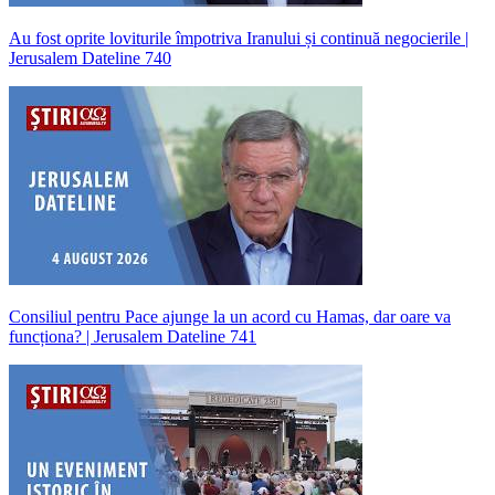
Au fost oprite loviturile împotriva Iranului și continuă negocierile |
Jerusalem Dateline 740
Consiliul pentru Pace ajunge la un acord cu Hamas, dar oare va
funcționa? | Jerusalem Dateline 741