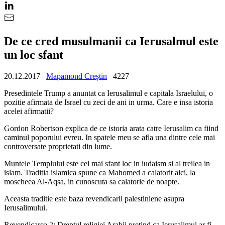
De ce cred musulmanii ca Ierusalmul este
un loc sfant
20.12.2017
Mapamond Creștin
4227
Presedintele Trump a anuntat ca Ierusalimul e capitala Israelului, o
pozitie afirmata de Israel cu zeci de ani in urma. Care e insa istoria
acelei afirmatii?
Gordon Robertson explica de ce istoria arata catre Ierusalim ca fiind
caminul poporului evreu. In spatele meu se afla una dintre cele mai
controversate proprietati din lume.
Muntele Templului este cel mai sfant loc in iudaism si al treilea in
islam. Traditia islamica spune ca Mahomed a calatorit aici, la
moscheea Al-Aqsa, in cunoscuta sa calatorie de noapte.
Aceasta traditie este baza revendicarii palestiniene asupra
Ierusalimului.
Revendicarea 2: Dreptul religiei Arabii pretind ca Ierusalimul ar fi