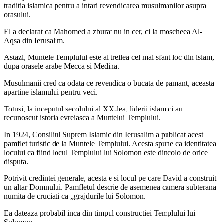
traditia islamica pentru a intari revendicarea musulmanilor asupra
orasului.
El a declarat ca Mahomed a zburat nu in cer, ci la moscheea Al-
Aqsa din Ierusalim.
Astazi, Muntele Templului este al treilea cel mai sfant loc din islam,
dupa orasele arabe Mecca si Medina.
Musulmanii cred ca odata ce revendica o bucata de pamant, aceasta
apartine islamului pentru veci.
Totusi, la inceputul secolului al XX-lea, liderii islamici au
recunoscut istoria evreiasca a Muntelui Templului.
In 1924, Consiliul Suprem Islamic din Ierusalim a publicat acest
pamflet turistic de la Muntele Templului. Acesta spune ca identitatea
locului ca fiind locul Templului lui Solomon este dincolo de orice
disputa.
Potrivit credintei generale, acesta e si locul pe care David a construit
un altar Domnului. Pamfletul descrie de asemenea camera subterana
numita de cruciati ca „grajdurile lui Solomon.
Ea dateaza probabil inca din timpul constructiei Templului lui
Solomon.