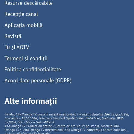
Resurse descărcabile
Recepție canal
Aplicația mobilă
Revistă
Tu și AOTV
Termeni și condiții
Politică confidențialitate
Acord date personale (GDPR)
Alte informații
Canalul Alfa Omega TV poate fi recepționat gratuit via satelit:
Eutelsat 16A, 16 grade Est,
Frecventa – 12.567 Mhz, Polarizare
Vertica
lă, Symbol rate - 16.667 ks/s, Modulație: DVB-
S2,8PSK, FEC - 3/5, Codare - MPEG-4
.
Alfa Omega TV Production deține 2 licențe de emisie TV pe satelit: canalele Alfa
Omega TV și Alfa Omega TV Internațional. Alfa Omega TV editeaza, la fiecare doua luni,
revista: "Alfa Omega TV Magazin".