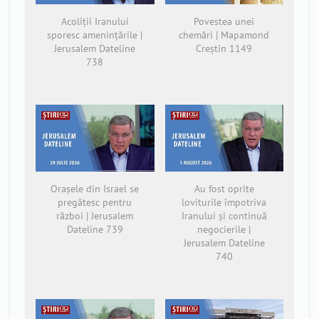
Acoliții Iranului
Povestea unei
sporesc amenințările |
chemări | Mapamond
Jerusalem Dateline
Creștin 1149
738
Orașele din Israel se
Au fost oprite
pregătesc pentru
loviturile împotriva
război | Jerusalem
Iranului și continuă
Dateline 739
negocierile |
Jerusalem Dateline
740