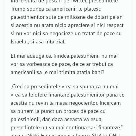
Intr-o suita de postari pe Twitter, presedintele
Trump spunea ca americanii le platesc
palestinienilor sute de milioane de dolari pe an
si acestia nu arata nicio apreciere si nici respect
si nu vor nici sa negocieze un tratat de pace cu
Israelul, si asa intarziat.
El mai adauga ca, fiindca palestinienii nu mai
vor sa vorbeasca de pace, de ce ar trebui ca
americanii sa le mai trimita atatia bani?
„Cred ca presedintele vrea sa spuna ca nu mai
vrea sa le ofere finantare palestinienilor pana ce
acestia nu revin la masa negocierilor. Incercam
sa punem la punct un proces de pace cu
palestinienii, dar, daca aceasta va esua,
presedintele nu va mai continua sa-i finanteze.”
a spus Nikki Haley, ambasadoarea SUA la ONU.