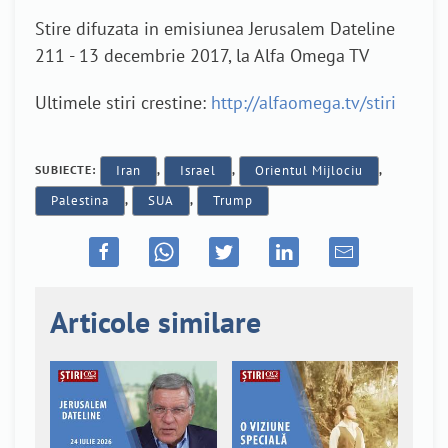
Stire difuzata in emisiunea Jerusalem Dateline
211 - 13 decembrie 2017, la Alfa Omega TV
Ultimele stiri crestine:
http://alfaomega.tv/stiri
SUBIECTE:
Iran
,
Israel
,
Orientul Mijlociu
,
Palestina
,
SUA
,
Trump
Articole similare