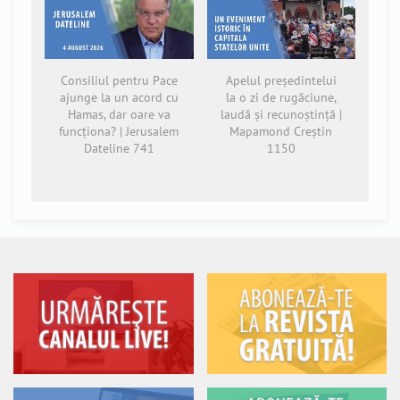
Consiliul pentru Pace
Apelul președintelui
ajunge la un acord cu
la o zi de rugăciune,
Hamas, dar oare va
laudă și recunoștință |
funcționa? | Jerusalem
Mapamond Creștin
Dateline 741
1150