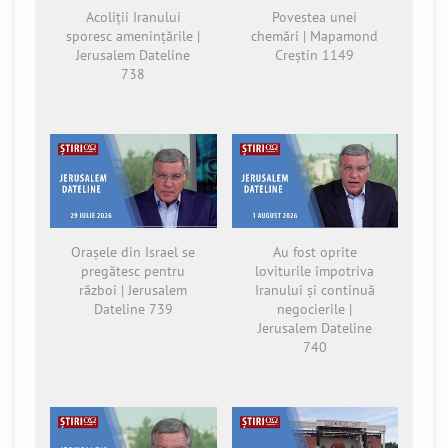
Acoliții Iranului
Povestea unei
sporesc amenințările |
chemări | Mapamond
Jerusalem Dateline
Creștin 1149
738
Orașele din Israel se
Au fost oprite
pregătesc pentru
loviturile împotriva
război | Jerusalem
Iranului și continuă
Dateline 739
negocierile |
Jerusalem Dateline
740