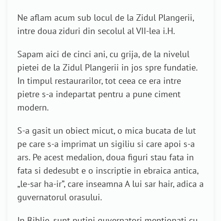
Ne aflam acum sub locul de la Zidul Plangerii,
intre doua ziduri din secolul al VII-lea i.H.
Sapam aici de cinci ani, cu grija, de la nivelul
pietei de la Zidul Plangerii in jos spre fundatie.
In timpul restaurarilor, tot ceea ce era intre
pietre s-a indepartat pentru a pune ciment
modern.
S-a gasit un obiect micut, o mica bucata de lut
pe care s-a imprimat un sigiliu si care apoi s-a
ars. Pe acest medalion, doua figuri stau fata in
fata si dedesubt e o inscriptie in ebraica antica,
„le-sar ha-ir”, care inseamna A lui sar hair, adica a
guvernatorul orasului.
In Biblie, sunt putini guvernatori mentionati cu