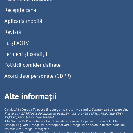
Recepție canal
Aplicația mobilă
Revistă
Tu și AOTV
Termeni și condiții
Politică confidențialitate
Acord date personale (GDPR)
Alte informații
Canalul Alfa Omega TV poate fi recepționat gratuit via satelit:
Eutelsat 16A, 16 grade Est,
Frecventa – 12.567 Mhz, Polarizare
Vertica
lă, Symbol rate - 16.667 ks/s, Modulație: DVB-
S2,8PSK, FEC - 3/5, Codare - MPEG-4
.
Alfa Omega TV Production deține 2 licențe de emisie TV pe satelit: canalele Alfa
Omega TV și Alfa Omega TV Internațional. Alfa Omega TV editeaza, la fiecare doua luni,
revista: "Alfa Omega TV Magazin".
SC Alfa Omega TV Production SRL, Str Aurel Pop nr. 8, Timisoara. Reprezentant legal și