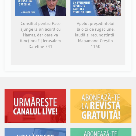
Consiliul pentru Pace
Apelul președintelui
ajunge la un acord cu
la o zi de rugăciune,
Hamas, dar oare va
laudă și recunoștință |
funcționa? | Jerusalem
Mapamond Creștin
Dateline 741
1150