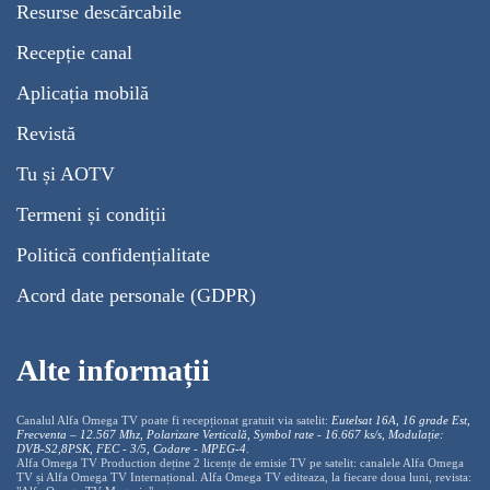
Resurse descărcabile
Recepție canal
Aplicația mobilă
Revistă
Tu și AOTV
Termeni și condiții
Politică confidențialitate
Acord date personale (GDPR)
Alte informații
Canalul Alfa Omega TV poate fi recepționat gratuit via satelit:
Eutelsat 16A, 16 grade Est,
Frecventa – 12.567 Mhz, Polarizare
Vertica
lă, Symbol rate - 16.667 ks/s, Modulație:
DVB-S2,8PSK, FEC - 3/5, Codare - MPEG-4
.
Alfa Omega TV Production deține 2 licențe de emisie TV pe satelit: canalele Alfa Omega
TV și Alfa Omega TV Internațional. Alfa Omega TV editeaza, la fiecare doua luni, revista: