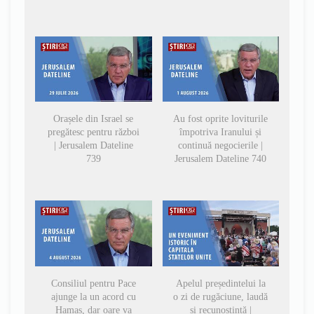
Orașele din Israel se
Au fost oprite loviturile
pregătesc pentru război
împotriva Iranului și
| Jerusalem Dateline
continuă negocierile |
739
Jerusalem Dateline 740
Consiliul pentru Pace
Apelul președintelui la
ajunge la un acord cu
o zi de rugăciune, laudă
Hamas, dar oare va
și recunoștință |