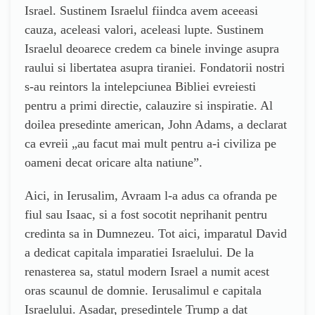
Israel. Sustinem Israelul fiindca avem aceeasi
cauza, aceleasi valori, aceleasi lupte. Sustinem
Israelul deoarece credem ca binele invinge asupra
raului si libertatea asupra tiraniei. Fondatorii nostri
s-au reintors la intelepciunea Bibliei evreiesti
pentru a primi directie, calauzire si inspiratie. Al
doilea presedinte american, John Adams, a declarat
ca evreii „au facut mai mult pentru a-i civiliza pe
oameni decat oricare alta natiune”.
Aici, in Ierusalim, Avraam l-a adus ca ofranda pe
fiul sau Isaac, si a fost socotit neprihanit pentru
credinta sa in Dumnezeu. Tot aici, imparatul David
a dedicat capitala imparatiei Israelului. De la
renasterea sa, statul modern Israel a numit acest
oras scaunul de domnie. Ierusalimul e capitala
Israelului. Asadar, presedintele Trump a dat