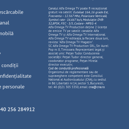
Canalul Alfa Omega TV poate fi recepționat
escărcabile
gratuit via satelit:
Eutelsat 16A, 16 grade Est,
Frecventa – 12.567 Mhz, Polarizare
Vertica
lă,
Symbol rate - 16.667 ks/s, Modulație: DVB-
anal
S2,8PSK, FEC - 3/5, Codare - MPEG-4
.
Alfa Omega TV Production deține 2 licențe
de emisie TV pe satelit: canalele Alfa
mobilă
Omega TV și Alfa Omega TV Internațional.
Alfa Omega TV editeaza, la fiecare doua luni,
revista: "Alfa Omega TV Magazin".
SC Alfa Omega TV Production SRL, Str Aurel
Pop nr. 8, Timisoara. Reprezentant legal și
V
asociat unic: Pețan Tudor. Conducerea
societății: Pețan Tudor: director general,
coodonator programe; Pețan Mirela:
 condiții
director executiv;
Cod de conduită profesională
Organismul de reglementare sau de
nfidențialitate
supraveghere competent este Consiliul
National al Audiovizualului (CNA), cu sediul
in Bd. Libertatii nr.14, sector 5, Bucuresti,
e personale
tel: 40 (0)21 305 5350, email:
cna@cna.ro
+40 256 284912