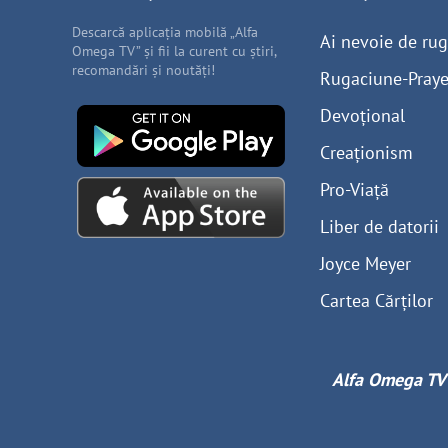
Descarcă aplicația mobilă „Alfa
Ai nevoie de ru
Omega TV” și fii la curent cu știri,
recomandări și noutăți!
Rugaciune-Praye
Devoțional
Creaționism
Pro-Viață
Liber de datorii
Joyce Meyer
Cartea Cărților
Alfa Omega TV