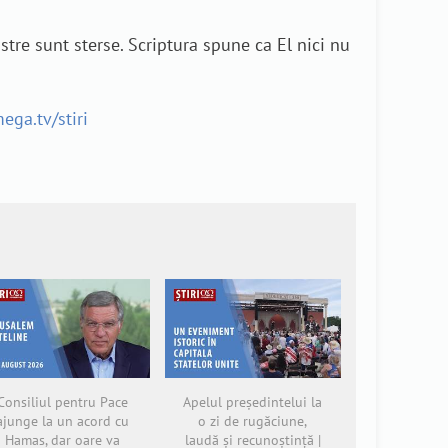
stre sunt sterse. Scriptura spune ca El nici nu
ega.tv/stiri
Consiliul pentru Pace
Apelul președintelui la
ajunge la un acord cu
o zi de rugăciune,
Hamas, dar oare va
laudă și recunoștință |