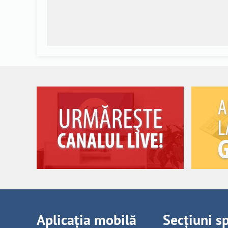
Aplicația mobilă
Secțiuni s