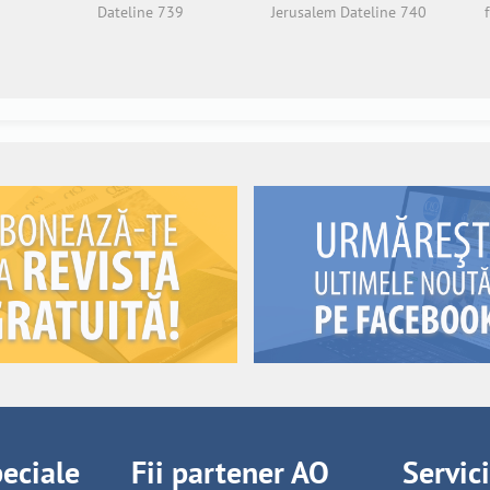
Dateline 739
Jerusalem Dateline 740
peciale
Fii partener AO
Servic