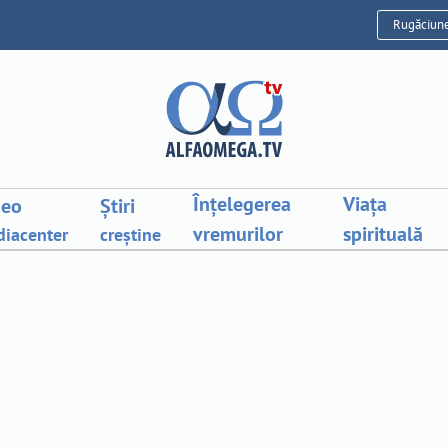
Rugăciun
Înțelegerea
Viața
deo
Știri
vremurilor
spirituală
iacenter
creștine