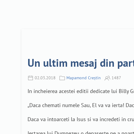
Un ultim mesaj din par
02.03.2018
Mapamond Creștin
1487
In incheierea acestei editii dedicate lui Bill
„Daca chemati numele Sau, El va va ierta! Daca
Daca va intoarceti la Isus si va incredeti in cru
Iertarea lui Dumnezeu o depaseste pe a noast