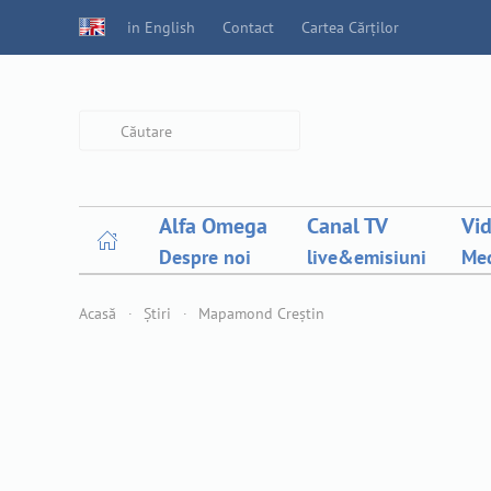
in English
Contact
Cartea Cărților
Type 2 or more characters for
results.
Alfa Omega
Canal TV
Vi
Despre noi
live&emisiuni
Med
Acasă
Știri
Mapamond Creștin