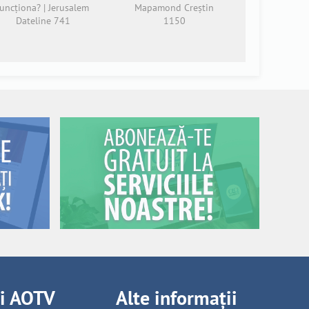
funcționa? | Jerusalem
Mapamond Creștin
Dateline 741
1150
ii AOTV
Alte informații