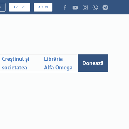
e
TV LIVE
AOTVi
Creștinul și
Librăria
Donează
societatea
Alfa Omega