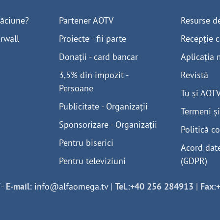
găciune?
Partener AOTV
Resurse d
rwall
Proiecte - fii parte
Recepție c
Donații - card bancar
Aplicația 
3,5% din impozit -
Revistă
Persoane
Tu și AOT
Publicitate - Organizații
Termeni și
Sponsorizare - Organizații
Politică co
Pentru biserici
Acord dat
Pentru televiziuni
(GDPR)
-
E-mail:
info@alfaomega.tv
|
Tel.:+40 256 284913
|
Fax: