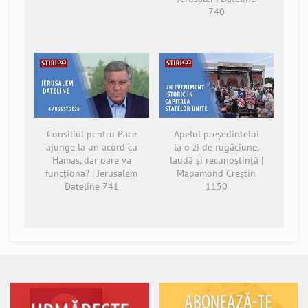
740
Consiliul pentru Pace
Apelul președintelui
ajunge la un acord cu
la o zi de rugăciune,
Hamas, dar oare va
laudă și recunoștință |
funcționa? | Jerusalem
Mapamond Creștin
Dateline 741
1150