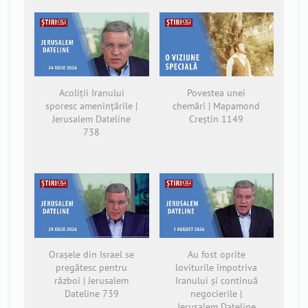
Acoliții Iranului
Povestea unei
sporesc amenințările |
chemări | Mapamond
Jerusalem Dateline
Creștin 1149
738
Orașele din Israel se
Au fost oprite
pregătesc pentru
loviturile împotriva
război | Jerusalem
Iranului și continuă
Dateline 739
negocierile |
Jerusalem Dateline