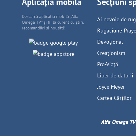
Aplicația mobilă
Secțiuni s
Descarcă aplicația mobilă „Alfa
Ai nevoie de ru
Omega TV” și fii la curent cu știri,
recomandări și noutăți!
Rugaciune-Praye
Devoțional
Creaționism
Pro-Viață
Liber de datorii
Joyce Meyer
Cartea Cărților
Alfa Omega TV