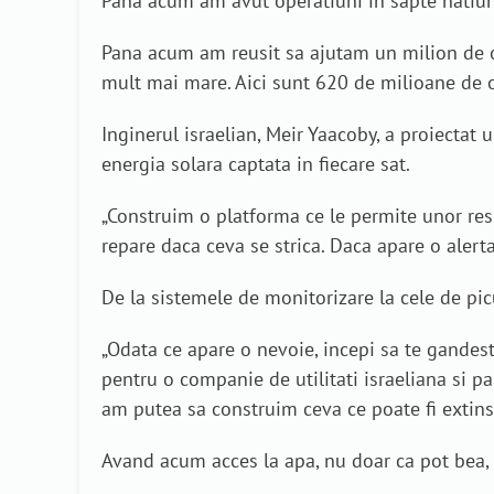
Pana acum am avut operatiuni in sapte natiun
Pana acum am reusit sa ajutam un milion de oa
mult mai mare. Aici sunt 620 de milioane de 
Inginerul israelian, Meir Yaacoby, a proiectat u
energia solara captata in fiecare sat.
„Construim o platforma ce le permite unor respo
repare daca ceva se strica. Daca apare o alerta
De la sistemele de monitorizare la cele de pic
„Odata ce apare o nevoie, incepi sa te gandest
pentru o companie de utilitati israeliana si p
am putea sa construim ceva ce poate fi extins 
Avand acum acces la apa, nu doar ca pot bea, 