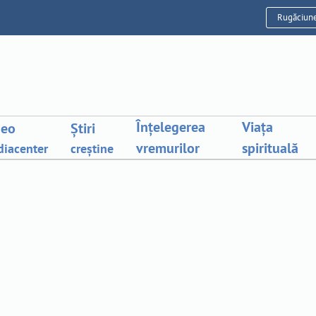
Rugăciun
Înțelegerea
Viața
deo
Știri
vremurilor
spirituală
iacenter
creștine