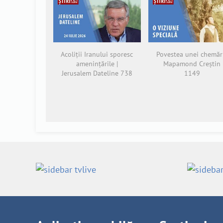
Acoliții Iranului sporesc
Povestea unei chemări
amenințările |
Mapamond Creștin
Jerusalem Dateline 738
1149