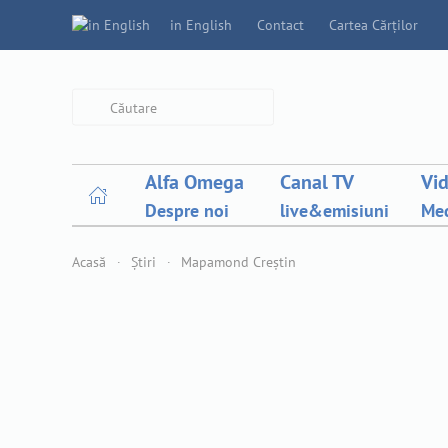
in English
Contact
Cartea Cărților
Type 2 or more characters for
results.
Alfa Omega
Canal TV
Vi
Despre noi
live&emisiuni
Med
Acasă
Știri
Mapamond Creștin