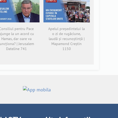
Consiliul pentru Pace
Apelul președintelui la
ajunge la un acord cu
o zi de rugăciune,
Hamas, dar oare va
laudă și recunoștință |
funcționa? | Jerusalem
Mapamond Creștin
Dateline 741
1150