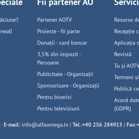
peciale
Fii partener AO
Servic
găciune?
Partener AOTV
Resurse d
rwall
Proiecte - fii parte
Recepție c
Donații - card bancar
Aplicația 
3,5% din impozit -
Revistă
Persoane
Tu și AOT
Publicitate - Organizații
Termeni și
Sponsorizare - Organizații
Politică co
Pentru biserici
Acord dat
Pentru televiziuni
(GDPR)
-
E-mail:
info@alfaomega.tv
|
Tel.:+40 256 284913
|
Fax: