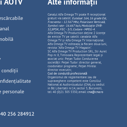
ii AOTV
Alte informații
Canalul Alfa Omega TV poate fi recepționat
escărcabile
gratuit via satelit:
Eutelsat 16A, 16 grade Est,
Frecventa – 12.567 Mhz, Polarizare
Vertica
lă,
Symbol rate - 16.667 ks/s, Modulație: DVB-
anal
S2,8PSK, FEC - 3/5, Codare - MPEG-4
.
Alfa Omega TV Production deține 2 licențe
de emisie TV pe satelit: canalele Alfa
mobilă
Omega TV și Alfa Omega TV Internațional.
Alfa Omega TV editeaza, la fiecare doua luni,
revista: "Alfa Omega TV Magazin".
SC Alfa Omega TV Production SRL, Str Aurel
Pop nr. 8, Timisoara. Reprezentant legal și
V
asociat unic: Pețan Tudor. Conducerea
societății: Pețan Tudor: director general,
coodonator programe; Pețan Mirela:
 condiții
director executiv;
Cod de conduită profesională
Organismul de reglementare sau de
nfidențialitate
supraveghere competent este Consiliul
National al Audiovizualului (CNA), cu sediul
in Bd. Libertatii nr.14, sector 5, Bucuresti,
e personale
tel: 40 (0)21 305 5350, email:
cna@cna.ro
+40 256 284912