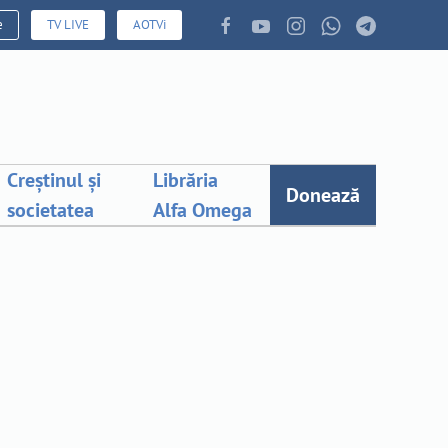
e
TV LIVE
AOTVi
Creștinul și
Librăria
Donează
societatea
Alfa Omega