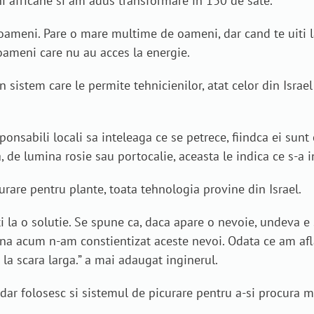
i africane si am adus transformare in 130 de sate.
meni. Pare o mare multime de oameni, dar cand te uiti la 
oameni care nu au acces la energie.
n sistem care le permite tehnicienilor, atat celor din Israel
nsabili locali sa inteleaga ce se petrece, fiindca ei sunt ce
, de lumina rosie sau portocalie, aceasta le indica ce s-a i
urare pentru plante, toata tehnologia provine din Israel.
i la o solutie. Se spune ca, daca apare o nevoie, undeva e s
ana acum n-am constientizat aceste nevoi. Odata ce am afla
la scara larga.” a mai adaugat inginerul.
dar folosesc si sistemul de picurare pentru a-si procura 