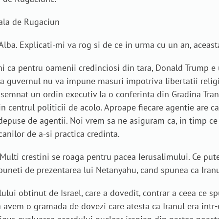
nala de Rugaciun
Alba. Explicati-mi va rog si de ce in urma cu un an, aceasta
luni ca pentru oamenii credinciosi din tara, Donald Trump 
ca guvernul nu va impune masuri impotriva libertatii religi
a semnat un ordin executiv la o conferinta din Gradina Trand
in centrul politicii de acolo. Aproape fiecare agentie are c
ri depuse de agentii. Noi vrem sa ne asiguram ca, in timp c
canilor de a-si practica credinta.
Multi crestini se roaga pentru pacea Ierusalimului. Ce pu
uneti de prezentarea lui Netanyahu, cand spunea ca Iranul
lului obtinut de Israel, care a dovedit, contrar a ceea ce s
a avem o gramada de dovezi care atesta ca Iranul era intr-