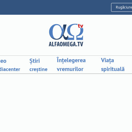
Rugăciun
Înțelegerea
Viața
deo
Știri
vremurilor
spirituală
iacenter
creștine