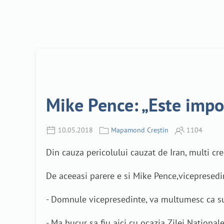
Mike Pence: „Este impo
10.05.2018
Mapamond Creștin
1104
Din cauza pericolului cauzat de Iran, multi c
De aceeasi parere e si Mike Pence,vicepresedi
- Domnule vicepresedinte, va multumesc ca su
- Ma bucur sa fiu aici cu ocazia Zilei Nationa