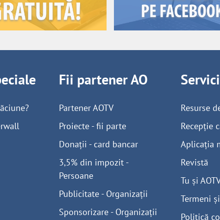
peciale
Fii partener AO
Servic
găciune?
Partener AOTV
Resurse d
rwall
Proiecte - fii parte
Recepție c
Donații - card bancar
Aplicația 
3,5% din impozit -
Revistă
Persoane
Tu și AOT
Publicitate - Organizații
Termeni și
Sponsorizare - Organizații
Politică co