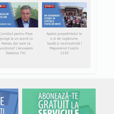
Consiliul pentru Pace
Apelul președintelui la
ajunge la un acord cu
o zi de rugăciune,
Hamas, dar oare va
laudă și recunoștință |
funcționa? | Jerusalem
Mapamond Creștin
Dateline 741
1150