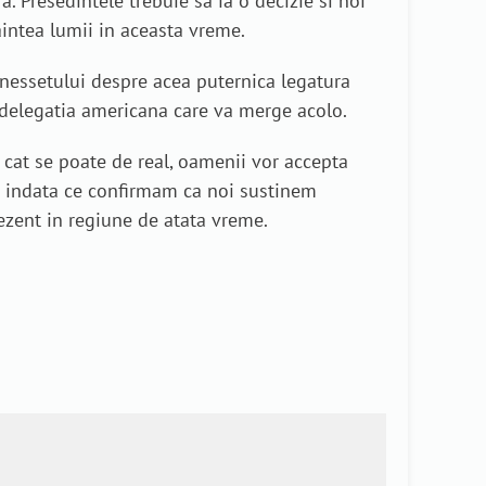
. Presedintele trebuie sa ia o decizie si noi
aintea lumii in aceasta vreme.
Knessetului despre acea puternica legatura
a delegatia americana care va merge acolo.
cat se poate de real, oamenii vor accepta
la indata ce confirmam ca noi sustinem
rezent in regiune de atata vreme.