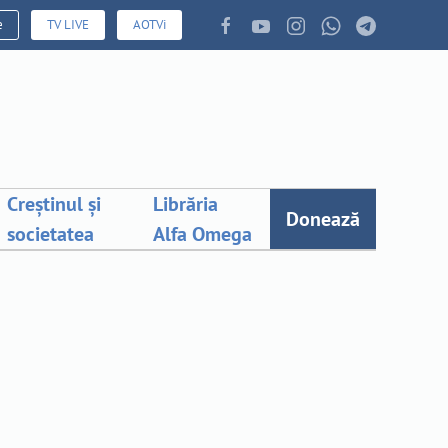
e
TV LIVE
AOTVi
Creștinul și
Librăria
Donează
societatea
Alfa Omega