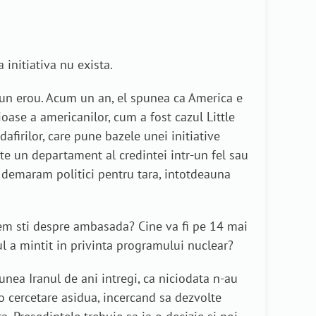
 initiativa nu exista.
e un erou. Acum un an, el spunea ca America e
oase a americanilor, cum a fost cazul Little
afirilor, care pune bazele unei initiative
ate un departament al credintei intr-un fel sau
e demaram politici pentru tara, intotdeauna
tem sti despre ambasada? Cine va fi pe 14 mai
 a mintit in privinta programului nuclear?
punea Iranul de ani intregi, ca niciodata n-au
o cercetare asidua, incercand sa dezvolte