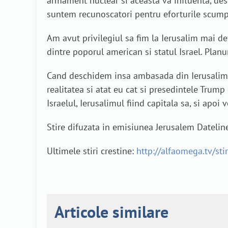
armament nuclear si aceasta va influenta, desi
suntem recunoscatori pentru eforturile scumpul
Am avut privilegiul sa fim la Ierusalim mai d
dintre poporul american si statul Israel. Plan
Cand deschidem insa ambasada din Ierusalim, 
realitatea si atat eu cat si presedintele Trum
Israelul, Ierusalimul fiind capitala sa, si apo
Stire difuzata in emisiunea Jerusalem Datelin
Ultimele stiri crestine:
http://alfaomega.tv/stir
Articole similare