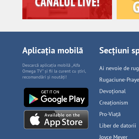
Aplicația mobilă
Secțiuni s
Descarcă aplicația mobilă „Alfa
Ai nevoie de ru
Omega TV” și fii la curent cu știri,
recomandări și noutăți!
Rugaciune-Praye
Devoțional
Creaționism
Pro-Viață
Liber de datorii
Joyce Meyer