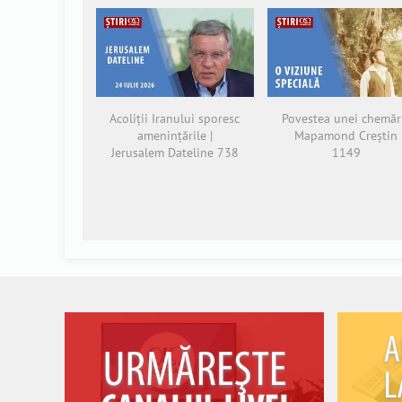
Acoliții Iranului sporesc
Povestea unei chemări
amenințările |
Mapamond Creștin
Jerusalem Dateline 738
1149