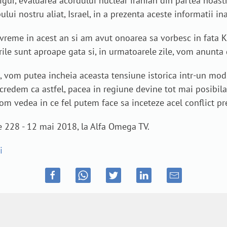
gur, evaluarea acordului nuclear iranian din partea noastra
ui nostru aliat, Israel, in a prezenta aceste informatii in
evreme in acest an si am avut onoarea sa vorbesc in fata 
urile sunt aproape gata si, in urmatoarele zile, vom anunt
vom putea incheia aceasta tensiune istorica intr-un mod 
p credem ca astfel, pacea in regiune devine tot mai posibi
i vom vedea in ce fel putem face sa inceteze acel conflict p
e 228 - 12 mai 2018, la Alfa Omega TV.
i