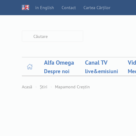
in English
Contact
Cartea Cărților
Type 2 or more characters for
results.
Alfa Omega
Canal TV
Vi
Despre noi
live&emisiuni
Med
Acasă
Știri
Mapamond Creștin