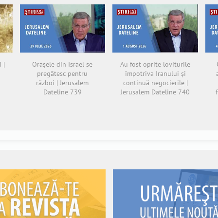
 |
Orașele din Israel se
Au fost oprite loviturile
pregătesc pentru
împotriva Iranului și
război | Jerusalem
continuă negocierile |
Dateline 739
Jerusalem Dateline 740