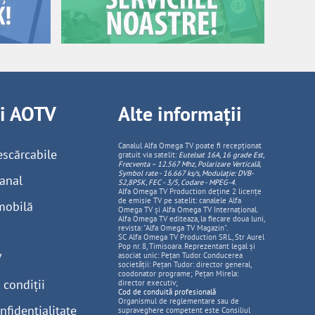
ii AOTV
Alte informații
Canalul Alfa Omega TV poate fi recepționat
escărcabile
gratuit via satelit:
Eutelsat 16A, 16 grade Est,
Frecventa – 12.567 Mhz, Polarizare
Vertica
lă,
Symbol rate - 16.667 ks/s, Modulație: DVB-
anal
S2,8PSK, FEC - 3/5, Codare - MPEG-4
.
Alfa Omega TV Production deține 2 licențe
de emisie TV pe satelit: canalele Alfa
mobilă
Omega TV și Alfa Omega TV Internațional.
Alfa Omega TV editeaza, la fiecare doua luni,
revista: "Alfa Omega TV Magazin".
SC Alfa Omega TV Production SRL, Str Aurel
Pop nr. 8, Timisoara. Reprezentant legal și
V
asociat unic: Pețan Tudor. Conducerea
societății: Pețan Tudor: director general,
coodonator programe; Pețan Mirela:
 condiții
director executiv;
Cod de conduită profesională
Organismul de reglementare sau de
nfidențialitate
supraveghere competent este Consiliul