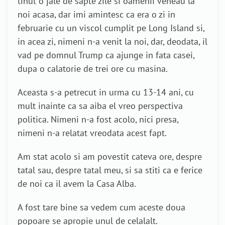
tinut o jale de sapte zile si oamenii veneau la
noi acasa, dar imi amintesc ca era o zi in
februarie cu un viscol cumplit pe Long Island si,
in acea zi, nimeni n-a venit la noi, dar, deodata, il
vad pe domnul Trump ca ajunge in fata casei,
dupa o calatorie de trei ore cu masina.
Aceasta s-a petrecut in urma cu 13-14 ani, cu
mult inainte ca sa aiba el vreo perspectiva
politica. Nimeni n-a fost acolo, nici presa,
nimeni n-a relatat vreodata acest fapt.
Am stat acolo si am povestit cateva ore, despre
tatal sau, despre tatal meu, si sa stiti ca e ferice
de noi ca il avem la Casa Alba.
A fost tare bine sa vedem cum aceste doua
popoare se apropie unul de celalalt.