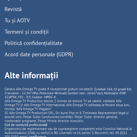
Revistă
Tu și AOTV
Termeni și condiții
Politică confidențialitate
Acord date personale (GDPR)
Alte informații
Canalul Alfa Omega TV poate fi recepționat gratuit via satelit:
Eutelsat 16A, 16 grade Est,
Frecventa – 12.567 Mhz, Polarizare
Vertica
lă, Symbol rate - 16.667 ks/s, Modulație: DVB-
S2,8PSK, FEC - 3/5, Codare - MPEG-4
.
Alfa Omega TV Production deține 2 licențe de emisie TV pe satelit: canalele Alfa
Omega TV și Alfa Omega TV Internațional. Alfa Omega TV editeaza, la fiecare doua luni,
revista: "Alfa Omega TV Magazin".
SC Alfa Omega TV Production SRL, Str Aurel Pop nr. 8, Timisoara. Reprezentant legal și
asociat unic: Pețan Tudor. Conducerea societății: Pețan Tudor: director general,
coodonator programe; Pețan Mirela: director executiv;
Cod de conduită profesională
Organismul de reglementare sau de supraveghere competent este Consiliul National al
Audiovizualului (CNA), cu sediul in Bd. Libertatii nr.14, sector 5, Bucuresti, tel: 40 (0)21
305 5350, email:
cna@cna.ro