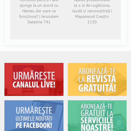
ajunge la un acord cu
la o zi de rugăciune,
Hamas, dar oare va
laudă și recunoștință |
funcționa? | Jerusalem
Mapamond Creștin
Dateline 741
1150