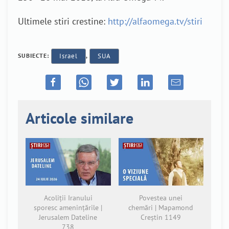
Ultimele stiri crestine:
http://alfaomega.tv/stiri
SUBIECTE:
Israel
,
SUA
Articole similare
Acoliții Iranului
Povestea unei
sporesc amenințările |
chemări | Mapamond
Jerusalem Dateline
Creștin 1149
738