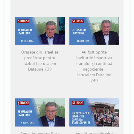
Orașele din Israel se
Au fost oprite
pregătesc pentru
loviturile împotriva
război | Jerusalem
Iranului și continuă
Dateline 739
negocierile |
Jerusalem Dateline
740
Consiliul pentru Pace
Apelul președintelui