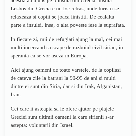
acestia au ajuns pe o insula din Grecia. Insula
Lesbos din Grecia e un loc retras, unde turistii se
relaxeaza si copiii se joaca linistiti. De cealalta
parte a insulei, insa, o alta poveste iese la suprafata.
In fiecare zi, mii de refugiati ajung la mal, cei mai
multi incercand sa scape de razboiul civil sirian, in
speranta ca se vor aseza in Europa.
Aici ajung oameni de toate varstele, de la copilasi
de cateva zile la batrani la 90-95 de ani si multi
dintre ei sunt din Siria, dar si din Irak, Afganistan,
Iran.
Cei care ii asteapta sa le ofere ajutor pe plajele
Greciei sunt ultimii oameni la care sirienii s-ar
astepta: voluntarii din Israel.