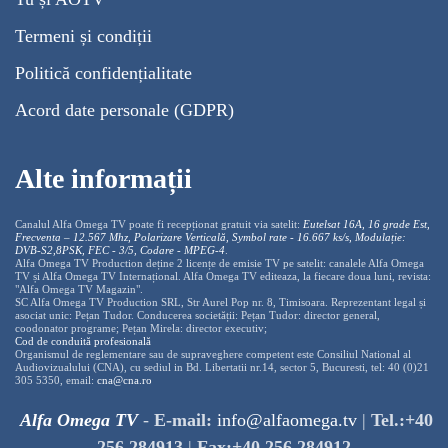
Termeni și condiții
Politică confidențialitate
Acord date personale (GDPR)
Alte informații
Canalul Alfa Omega TV poate fi recepționat gratuit via satelit:
Eutelsat 16A, 16 grade Est,
Frecventa – 12.567 Mhz, Polarizare
Vertica
lă, Symbol rate - 16.667 ks/s, Modulație:
DVB-S2,8PSK, FEC - 3/5, Codare - MPEG-4
.
Alfa Omega TV Production deține 2 licențe de emisie TV pe satelit: canalele Alfa Omega
TV și Alfa Omega TV Internațional. Alfa Omega TV editeaza, la fiecare doua luni, revista:
"Alfa Omega TV Magazin".
SC Alfa Omega TV Production SRL, Str Aurel Pop nr. 8, Timisoara. Reprezentant legal și
asociat unic: Pețan Tudor. Conducerea societății: Pețan Tudor: director general,
coodonator programe; Pețan Mirela: director executiv;
Cod de conduită profesională
Organismul de reglementare sau de supraveghere competent este Consiliul National al
Audiovizualului (CNA), cu sediul in Bd. Libertatii nr.14, sector 5, Bucuresti, tel: 40 (0)21
305 5350, email:
cna@cna.ro
Alfa Omega TV
-
E-mail:
info@alfaomega.tv
|
Tel.:+40
256 284913
|
Fax:+40 256 284912