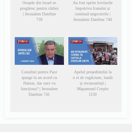
Orașele din Israel se
Au fost oprite loviturile
pregătesc pentru război
împotriva Iranului și
| Jerusalem Dateline
continuă negocierile |
739
Jerusalem Dateline 740
Consiliul pentru Pace
Apelul președintelui la
ajunge la un acord cu
o zi de rugăciune, laudă
Hamas, dar oare va
și recunoștință |
funcționa? | Jerusalem
Mapamond Creștin
Dateline 741
1150