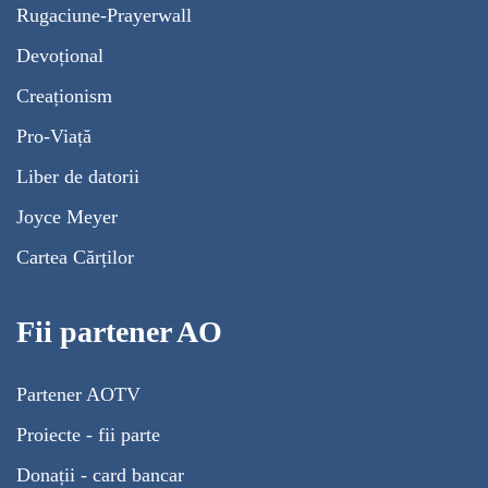
Rugaciune-Prayerwall
Devoțional
Creaționism
Pro-Viață
Liber de datorii
Joyce Meyer
Cartea Cărților
Fii partener AO
Partener AOTV
Proiecte - fii parte
Donații - card bancar