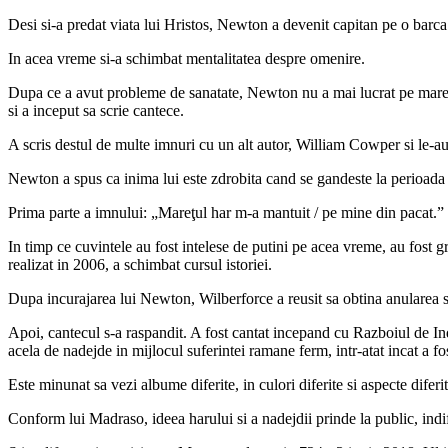
Desi si-a predat viata lui Hristos, Newton a devenit capitan pe o barca 
In acea vreme si-a schimbat mentalitatea despre omenire.
Dupa ce a avut probleme de sanatate, Newton nu a mai lucrat pe mare, da
si a inceput sa scrie cantece.
A scris destul de multe imnuri cu un alt autor, William Cowper si le-au
Newton a spus ca inima lui este zdrobita cand se gandeste la perioada ca
Prima parte a imnului: „Mareţul har m-a mantuit / pe mine din pacat.” 
In timp ce cuvintele au fost intelese de putini pe acea vreme, au fost g
realizat in 2006, a schimbat cursul istoriei.
Dupa incurajarea lui Newton, Wilberforce a reusit sa obtina anularea s
Apoi, cantecul s-a raspandit. A fost cantat incepand cu Razboiul de Ind
acela de nadejde in mijlocul suferintei ramane ferm, intr-atat incat a fo
Este minunat sa vezi albume diferite, in culori diferite si aspecte diferit
Conform lui Madraso, ideea harului si a nadejdii prinde la public, ind