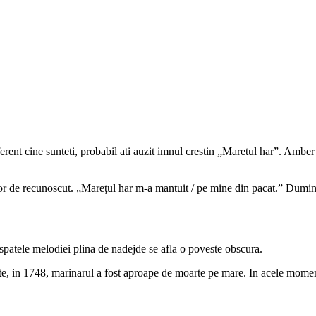
ndiferent cine sunteti, probabil ati auzit imnul crestin „Maretul har”. Am
usor de recunoscut. „Mareţul har m-a mantuit / pe mine din pacat.” Dumini
patele melodiei plina de nadejde se afla o poveste obscura.
te, in 1748, marinarul a fost aproape de moarte pe mare. In acele momente