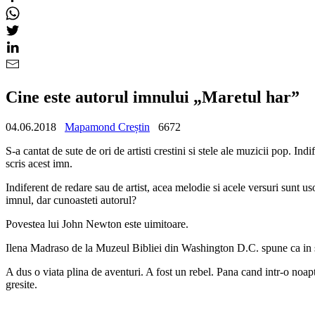
Cine este autorul imnului „Maretul har”
04.06.2018
Mapamond Creștin
6672
S-a cantat de sute de ori de artisti crestini si stele ale muzicii pop. I
scris acest imn.
Indiferent de redare sau de artist, acea melodie si acele versuri sunt 
imnul, dar cunoasteti autorul?
Povestea lui John Newton este uimitoare.
Ilena Madraso de la Muzeul Bibliei din Washington D.C. spune ca in s
A dus o viata plina de aventuri. A fost un rebel. Pana cand intr-o noap
gresite.