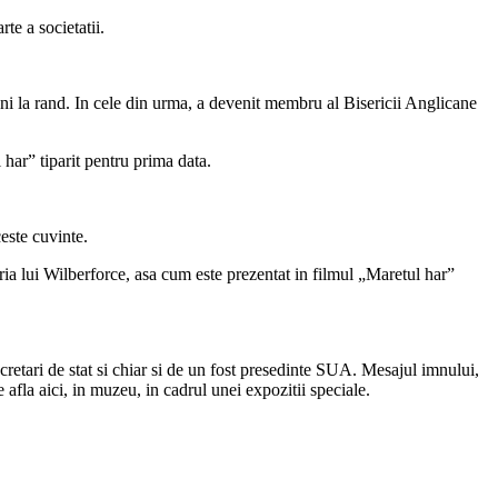
te a societatii.
ani la rand. In cele din urma, a devenit membru al Bisericii Anglicane
har” tiparit pentru prima data.
este cuvinte.
uria lui Wilberforce, asa cum este prezentat in filmul „Maretul har”
retari de stat si chiar si de un fost presedinte SUA. Mesajul imnului,
 afla aici, in muzeu, in cadrul unei expozitii speciale.