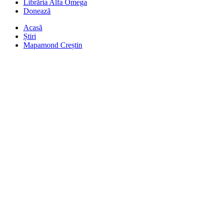
Librăria Alfa Omega
Donează
Acasă
Știri
Mapamond Creștin