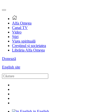
Alfa Omega
Canal TV
Video
Știri
Viața spirituală
Creștinul și societatea
Librăria Alfa Omega
Donează
English site
in English