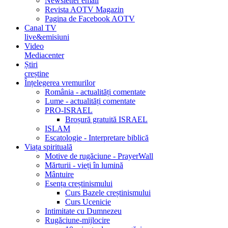
Newsletter email
Revista AOTV Magazin
Pagina de Facebook AOTV
Canal TV
live&emisiuni
Video
Mediacenter
Știri
creștine
Înțelegerea vremurilor
România - actualități comentate
Lume - actualități comentate
PRO-ISRAEL
Broșură gratuită ISRAEL
ISLAM
Escatologie - Interpretare biblică
Viața spirituală
Motive de rugăciune - PrayerWall
Mărturii - vieți în lumină
Mântuire
Esența creștinismului
Curs Bazele creștinismului
Curs Ucenicie
Intimitate cu Dumnezeu
Rugăciune-mijlocire