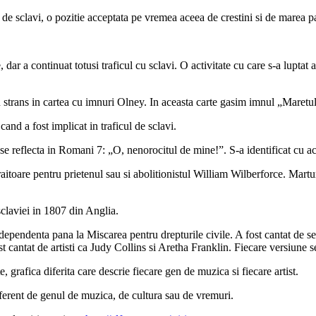
de sclavi, o pozitie acceptata pe vremea aceea de crestini si de marea par
r a continuat totusi traficul cu sclavi. O activitate cu care s-a luptat 
 strans in cartea cu imnuri Olney. In aceasta carte gasim imnul „Maretul 
nd a fost implicat in traficul de sclavi.
se reflecta in Romani 7: „O, nenorocitul de mine!”. S-a identificat cu ac
raitoare pentru prietenul sau si abolitionistul William Wilberforce. Mart
claviei in 1807 din Anglia.
ependenta pana la Miscarea pentru drepturile civile. A fost cantat de sec
st cantat de artisti ca Judy Collins si Aretha Franklin. Fiecare versiune se
e, grafica diferita care descrie fiecare gen de muzica si fiecare artist.
iferent de genul de muzica, de cultura sau de vremuri.