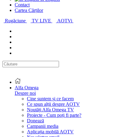
Contact
Cartea Cărților
Rugăciune
TV LIVE
AOTVi
Alfa Omega
Despre noi
Cine suntem și ce facem
Ce spun alții despre AOTV
Noutăți Alfa Omega TV
Proiecte - Cum poți fi parte?
Donează
Campanii media
Aplicația mobilă AOTV