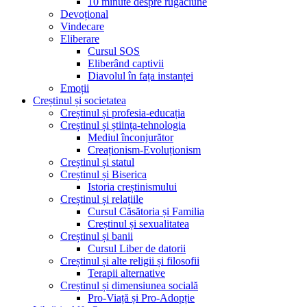
10 minute despre rugăciune
Devoțional
Vindecare
Eliberare
Cursul SOS
Eliberând captivii
Diavolul în fața instanței
Emoții
Creștinul și societatea
Creștinul și profesia-educația
Creștinul și știința-tehnologia
Mediul înconjurător
Creaționism-Evoluționism
Creștinul și statul
Creștinul și Biserica
Istoria creștinismului
Creștinul și relațiile
Cursul Căsătoria și Familia
Creștinul și sexualitatea
Creștinul și banii
Cursul Liber de datorii
Creștinul și alte religii și filosofii
Terapii alternative
Creștinul și dimensiunea socială
Pro-Viață și Pro-Adopție