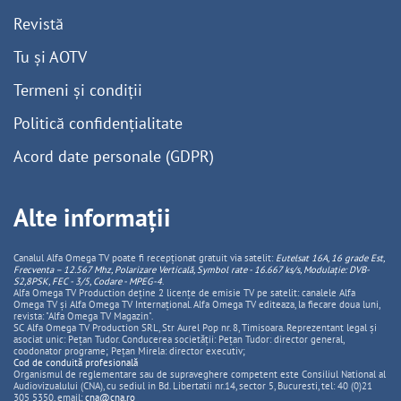
Revistă
Tu și AOTV
Termeni și condiții
Politică confidențialitate
Acord date personale (GDPR)
Alte informații
Canalul Alfa Omega TV poate fi recepționat gratuit via satelit:
Eutelsat 16A, 16 grade Est,
Frecventa – 12.567 Mhz, Polarizare
Vertica
lă, Symbol rate - 16.667 ks/s, Modulație: DVB-
S2,8PSK, FEC - 3/5, Codare - MPEG-4
.
Alfa Omega TV Production deține 2 licențe de emisie TV pe satelit: canalele Alfa
Omega TV și Alfa Omega TV Internațional. Alfa Omega TV editeaza, la fiecare doua luni,
revista: "Alfa Omega TV Magazin".
SC Alfa Omega TV Production SRL, Str Aurel Pop nr. 8, Timisoara. Reprezentant legal și
asociat unic: Pețan Tudor. Conducerea societății: Pețan Tudor: director general,
coodonator programe; Pețan Mirela: director executiv;
Cod de conduită profesională
Organismul de reglementare sau de supraveghere competent este Consiliul National al
Audiovizualului (CNA), cu sediul in Bd. Libertatii nr.14, sector 5, Bucuresti, tel: 40 (0)21
305 5350, email:
cna@cna.ro