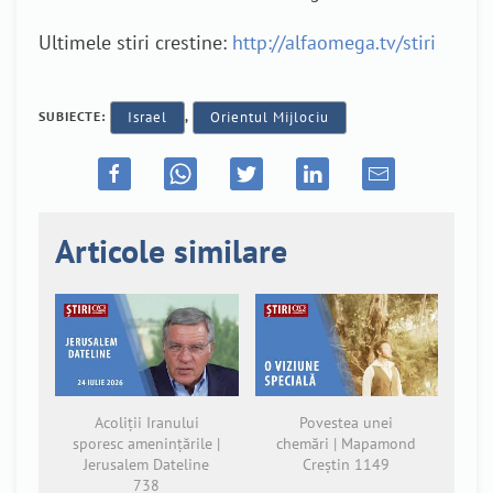
Ultimele stiri crestine:
http://alfaomega.tv/stiri
SUBIECTE:
Israel
,
Orientul Mijlociu
Articole similare
Acoliții Iranului
Povestea unei
sporesc amenințările |
chemări | Mapamond
Jerusalem Dateline
Creștin 1149
738