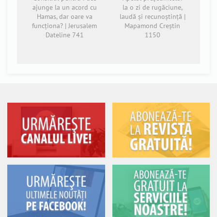
ajunge la un acord cu
la o zi de rugăciune,
Hamas, dar oare va
laudă și recunoștință |
funcționa? | Jerusalem
Mapamond Creștin
Dateline 741
1150