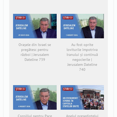
Orașele din Israel se
Au fost oprite
pregătesc pentru
loviturile împotriva
război | Jerusalem
Iranului și continuă
Dateline 739
negocierile |
Jerusalem Dateline
740
Consiliul pentru Pace
Apelul președintelui