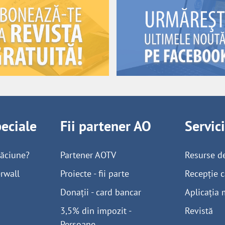
peciale
Fii partener AO
Servic
găciune?
Partener AOTV
Resurse d
rwall
Proiecte - fii parte
Recepție c
Donații - card bancar
Aplicația 
3,5% din impozit -
Revistă
Persoane