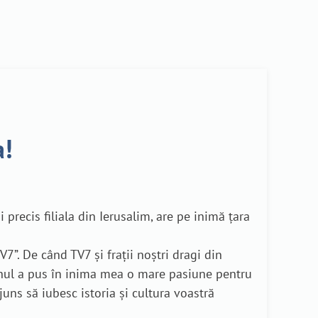
a!
recis filiala din Ierusalim, are pe inimă țara
7”. De când TV7 și frații noștri dragi din
nul a pus în inima mea o mare pasiune pentru
juns să iubesc istoria și cultura voastră