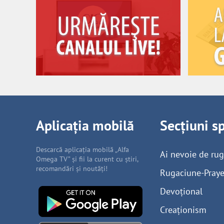
Aplicația mobilă
Secțiuni s
Descarcă aplicația mobilă „Alfa
Ai nevoie de ru
Omega TV” și fii la curent cu știri,
recomandări și noutăți!
Rugaciune-Praye
Devoțional
Creaționism