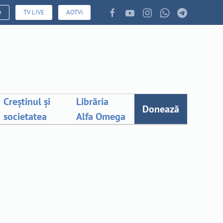
e
TV LIVE
AOTVi
Creștinul și
Librăria
Donează
societatea
Alfa Omega