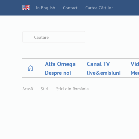
in English
Contact
Cartea Cărților
Type 2 or more characters for
results.
Alfa Omega
Canal TV
Vi
Despre noi
live&emisiuni
Med
Acasă
Știri
Știri din România