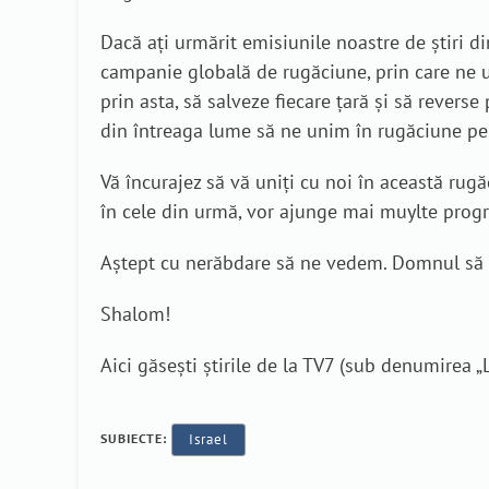
Dacă ați urmărit emisiunile noastre de știri d
campanie globală de rugăciune, prin care ne uni
prin asta, să salveze fiecare țară și să revers
din întreaga lume să ne unim în rugăciune pe
Vă încurajez să vă uniți cu noi în această rug
în cele din urmă, vor ajunge mai muylte prog
Aștept cu nerăbdare să ne vedem. Domnul să 
Shalom!
Aici găsești știrile de la TV7 (sub denumirea 
SUBIECTE:
Israel