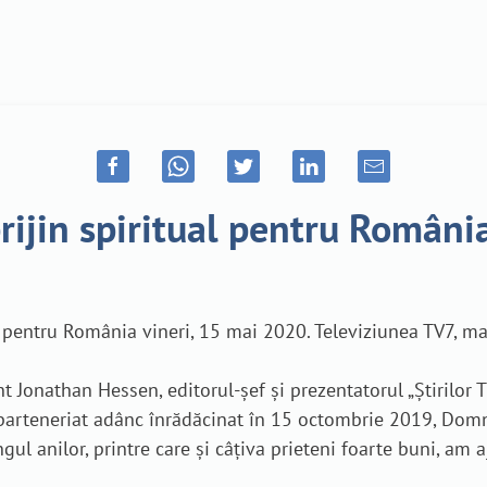
rijin spiritual pentru Români
entru România vineri, 15 mai 2020. Televiziunea TV7, mai p
 Jonathan Hessen, editorul-șef și prezentatorul „Știrilor TV
 parteneriat adânc înrădăcinat în 15 octombrie 2019, Dom
l anilor, printre care și câțiva prieteni foarte buni, am a