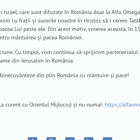
in Israel, care sunt difuzate în România doar la Alfa Omega 
m cu frații și surorile noastre în Hristos să-i cerem Tatăl
e pacea Lui peste ele. Din acest motiv, vinerea aceasta, în 1
ntru mântuirea și pacea României.
ăciune. Cu timpul, vom continua să sprijinim parteneriatu
rame din Ierusalim în România.
binecuvânteze din plin România cu mântuire și pace!
„La curent cu Orientul Mijlociu) și nu numai:
https://alfaome