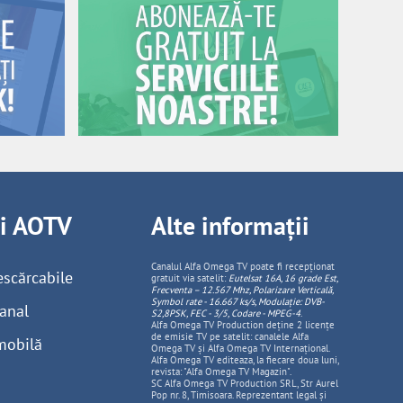
ii AOTV
Alte informații
Canalul Alfa Omega TV poate fi recepționat
escărcabile
gratuit via satelit:
Eutelsat 16A, 16 grade Est,
Frecventa – 12.567 Mhz, Polarizare
Vertica
lă,
Symbol rate - 16.667 ks/s, Modulație: DVB-
anal
S2,8PSK, FEC - 3/5, Codare - MPEG-4
.
Alfa Omega TV Production deține 2 licențe
de emisie TV pe satelit: canalele Alfa
mobilă
Omega TV și Alfa Omega TV Internațional.
Alfa Omega TV editeaza, la fiecare doua luni,
revista: "Alfa Omega TV Magazin".
SC Alfa Omega TV Production SRL, Str Aurel
Pop nr. 8, Timisoara. Reprezentant legal și