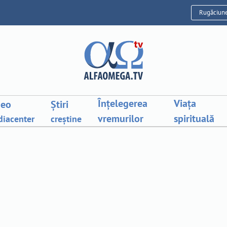
Rugăciun
Înțelegerea
Viața
deo
Știri
vremurilor
spirituală
iacenter
creștine