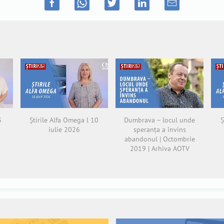
3
Știrile Alfa Omega l 10
Dumbrava – locul unde
Ș
iulie 2026
speranța a învins
abandonul | Octombrie
2019 | Arhiva AOTV