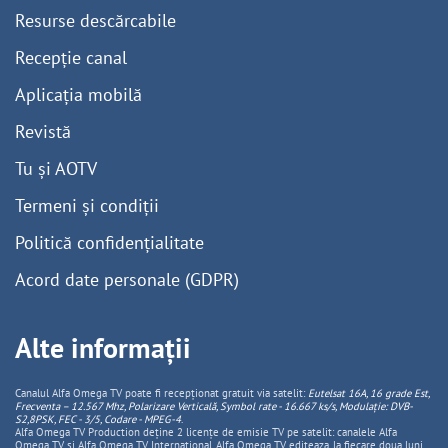
Resurse descărcabile
Recepție canal
Aplicația mobilă
Revistă
Tu și AOTV
Termeni și condiții
Politică confidențialitate
Acord date personale (GDPR)
Alte informații
Canalul Alfa Omega TV poate fi recepționat gratuit via satelit:
Eutelsat 16A, 16 grade Est,
Frecventa – 12.567 Mhz, Polarizare
Vertica
lă, Symbol rate - 16.667 ks/s, Modulație: DVB-
S2,8PSK, FEC - 3/5, Codare - MPEG-4
.
Alfa Omega TV Production deține 2 licențe de emisie TV pe satelit: canalele Alfa
Omega TV și Alfa Omega TV Internațional. Alfa Omega TV editeaza, la fiecare doua luni,