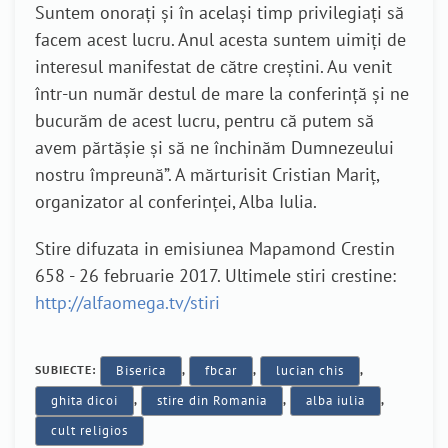
Suntem onorați și în același timp privilegiați să
facem acest lucru. Anul acesta suntem uimiți de
interesul manifestat de către creștini. Au venit
într-un număr destul de mare la conferință și ne
bucurăm de acest lucru, pentru că putem să
avem părtășie și să ne închinăm Dumnezeului
nostru împreună”. A mărturisit Cristian Mariț,
organizator al conferinței, Alba Iulia.
Stire difuzata in emisiunea Mapamond Crestin
658 - 26 februarie 2017. Ultimele stiri crestine:
http://alfaomega.tv/stiri
SUBIECTE:
Biserica
,
fbcar
,
lucian chis
,
ghita dicoi
,
stire din Romania
,
alba iulia
,
cult religios