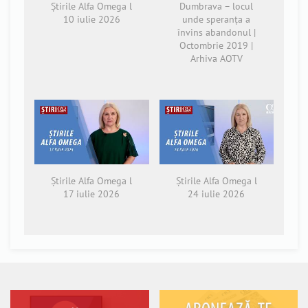
Știrile Alfa Omega l
Dumbrava – locul
10 iulie 2026
unde speranța a
învins abandonul |
Octombrie 2019 |
Arhiva AOTV
Știrile Alfa Omega l
Știrile Alfa Omega l
17 iulie 2026
24 iulie 2026