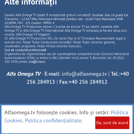
Alte informații
Canalul Alfa Omega TV poate fi recepționat gratuit via satelit:
Eutelsat 16A, 16 grade Est,
Frecventa – 12.567 Mhz, Polarizare
Vertica
lă, Symbol rate - 16.667 ks/s, Modulație: DVB-
S2,8PSK, FEC - 3/5, Codare - MPEG-4
.
Alfa Omega TV Production deține 2 licențe de emisie TV pe satelit: canalele Alfa
Omega TV și Alfa Omega TV Internațional. Alfa Omega TV editeaza, la fiecare doua luni,
revista: "Alfa Omega TV Magazin".
SC Alfa Omega TV Production SRL, Str Aurel Pop nr. 8, Timisoara. Reprezentant legal și
asociat unic: Pețan Tudor. Conducerea societății: Pețan Tudor: director general,
coodonator programe; Pețan Mirela: director executiv;
Cod de conduită profesională
Organismul de reglementare sau de supraveghere competent este Consiliul National al
Audiovizualului (CNA), cu sediul in Bd. Libertatii nr.14, sector 5, Bucuresti, tel: 40 (0)21
305 5350, email:
cna@cna.ro
Alfa Omega TV
-
E-mail:
info@alfaomega.tv
|
Tel.:+40
256 284913
|
Fax:+40 256 284912
Alfaomega.tv folosește cookies. Info și setări:
Politica
Cookies
.
Politica confidențialitate
.
Da, sunt de acord