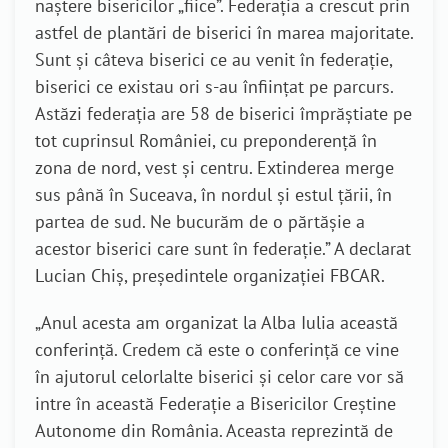
naștere bisericilor „fiice”. Federația a crescut prin
astfel de plantări de biserici în marea majoritate.
Sunt și câteva biserici ce au venit în federație,
biserici ce existau ori s-au înființat pe parcurs.
Astăzi federația are 58 de biserici împrăștiate pe
tot cuprinsul României, cu preponderență în
zona de nord, vest și centru. Extinderea merge
sus până în Suceava, în nordul și estul țării, în
partea de sud. Ne bucurăm de o părtășie a
acestor biserici care sunt în federație.” A declarat
Lucian Chiș, președintele organizației FBCAR.
„Anul acesta am organizat la Alba Iulia această
conferință. Credem că este o conferință ce vine
în ajutorul celorlalte biserici și celor care vor să
intre în această Federație a Bisericilor Creștine
Autonome din România. Aceasta reprezintă de