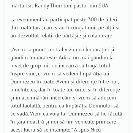
mărturisit Randy Thornton, pastor din SUA.
La eveniment au participat peste 300 de lideri
din toată țara, care s-au încurajat unii pe alții și
au dezvoltat relații de părtășie și colaborare.
„Avem ca punct central viziunea Împărăției și
gândim împărătește. Adică nu mai gândim la
nivel de grup mic ce încearcă să tragă totul
înspre sine, ci vrem să vedem Împărăția lui
Dumnezeu în toate. Avem și diferențe între noi,
bineînțeles, dar în toate lucrurile, și în diferențe
și în asemnănări, încercăm și vrem să aducem
totul laolaltă, pentru ca Împărăția Domnului să
se vadă. Vrem ca voia lui Dumnezeu să fie făcută
în țara noastră și noi să fim vehicule prin care
acest lucru să se întâmple.” A spus Nicu