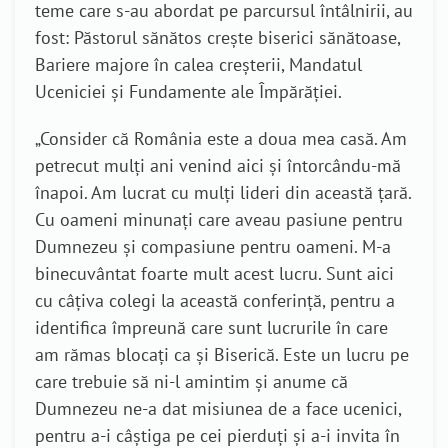
teme care s-au abordat pe parcursul întâlnirii, au
fost: Păstorul sănătos crește biserici sănătoase,
Bariere majore în calea creșterii, Mandatul
Uceniciei și Fundamente ale Împărăției.
„Consider că România este a doua mea casă. Am
petrecut mulți ani venind aici și întorcându-mă
înapoi. Am lucrat cu mulți lideri din această țară.
Cu oameni minunați care aveau pasiune pentru
Dumnezeu și compasiune pentru oameni. M-a
binecuvântat foarte mult acest lucru. Sunt aici
cu câțiva colegi la această conferință, pentru a
identifica împreună care sunt lucrurile în care
am rămas blocați ca și Biserică. Este un lucru pe
care trebuie să ni-l amintim și anume că
Dumnezeu ne-a dat misiunea de a face ucenici,
pentru a-i câștiga pe cei pierduți și a-i invita în