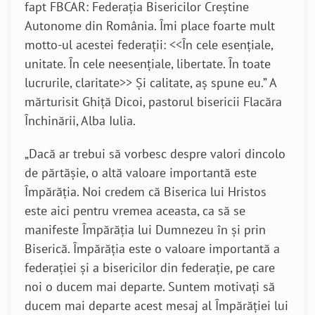
fapt FBCAR: Federația Bisericilor Creștine
Autonome din România. Îmi place foarte mult
motto-ul acestei federații: <<În cele esențiale,
unitate. În cele neesențiale, libertate. În toate
lucrurile, claritate>> Și calitate, aș spune eu.” A
mărturisit Ghiță Dicoi, pastorul bisericii Flacăra
Închinării, Alba Iulia.
„Dacă ar trebui să vorbesc despre valori dincolo
de părtășie, o altă valoare importantă este
Împărăția. Noi credem că Biserica lui Hristos
este aici pentru vremea aceasta, ca să se
manifeste Împărăția lui Dumnezeu în și prin
Biserică. Împărăția este o valoare importantă a
federației și a bisericilor din federație, pe care
noi o ducem mai departe. Suntem motivați să
ducem mai departe acest mesaj al Împărăției lui