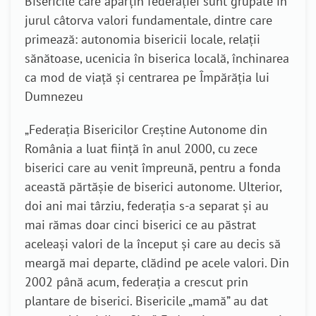
Bisericile care aparțin federației sunt grupate în
jurul câtorva valori fundamentale, dintre care
primează: autonomia bisericii locale, relații
sănătoase, ucenicia în biserica locală, închinarea
ca mod de viață și centrarea pe Împărăția lui
Dumnezeu
„Federația Bisericilor Creștine Autonome din
România a luat ființă în anul 2000, cu zece
biserici care au venit împreună, pentru a fonda
această părtășie de biserici autonome. Ulterior,
doi ani mai târziu, federația s-a separat și au
mai rămas doar cinci biserici ce au păstrat
aceleași valori de la început și care au decis să
meargă mai departe, clădind pe acele valori. Din
2002 până acum, federația a crescut prin
plantare de biserici. Bisericile „mamă” au dat