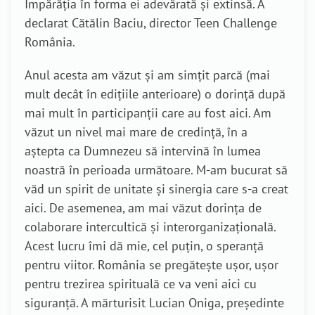
Împărăția în forma ei adevărată și extinsă. A
declarat Cătălin Baciu, director Teen Challenge
România.
Anul acesta am văzut și am simțit parcă (mai
mult decât în edițiile anterioare) o dorință după
mai mult în participanții care au fost aici. Am
văzut un nivel mai mare de credință, în a
aștepta ca Dumnezeu să intervină în lumea
noastră în perioada următoare. M-am bucurat să
văd un spirit de unitate și sinergia care s-a creat
aici. De asemenea, am mai văzut dorința de
colaborare intercultică și interorganizațională.
Acest lucru îmi dă mie, cel puțin, o speranță
pentru viitor. România se pregătește ușor, ușor
pentru trezirea spirituală ce va veni aici cu
siguranță. A mărturisit Lucian Oniga, președinte