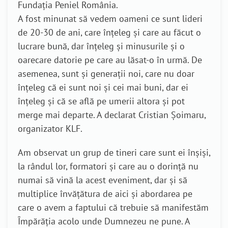
Fundația Peniel România.
A fost minunat să vedem oameni ce sunt lideri
de 20-30 de ani, care înțeleg și care au făcut o
lucrare bună, dar înțeleg și minusurile și o
oarecare datorie pe care au lăsat-o în urmă. De
asemenea, sunt și generații noi, care nu doar
înțeleg că ei sunt noi și cei mai buni, dar ei
înțeleg și că se află pe umerii altora și pot
merge mai departe. A declarat Cristian Șoimaru,
organizator KLF.
Am observat un grup de tineri care sunt ei înșiși,
la rândul lor, formatori și care au o dorință nu
numai să vină la acest eveniment, dar și să
multiplice învățătura de aici și abordarea pe
care o avem a faptului că trebuie să manifestăm
Împărăția acolo unde Dumnezeu ne pune. A