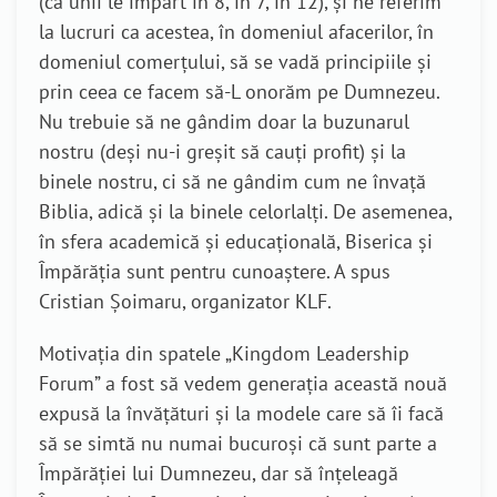
(că unii le împart în 8, în 7, în 12), și ne referim
la lucruri ca acestea, în domeniul afacerilor, în
domeniul comerțului, să se vadă principiile și
prin ceea ce facem să-L onorăm pe Dumnezeu.
Nu trebuie să ne gândim doar la buzunarul
nostru (deși nu-i greșit să cauți profit) și la
binele nostru, ci să ne gândim cum ne învață
Biblia, adică și la binele celorlalți. De asemenea,
în sfera academică și educațională, Biserica și
Împărăția sunt pentru cunoaștere. A spus
Cristian Șoimaru, organizator KLF.
Motivația din spatele „Kingdom Leadership
Forum” a fost să vedem generația această nouă
expusă la învățături și la modele care să îi facă
să se simtă nu numai bucuroși că sunt parte a
Împărăției lui Dumnezeu, dar să înțeleagă