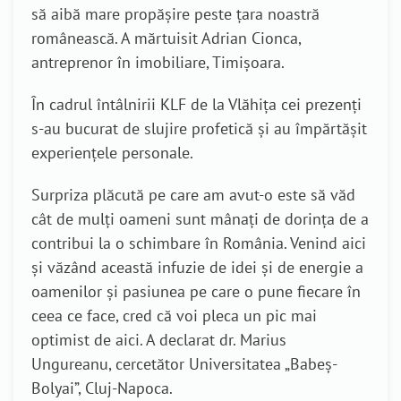
să aibă mare propășire peste țara noastră
românească. A mărtuisit Adrian Cionca,
antreprenor în imobiliare, Timișoara.
În cadrul întâlnirii KLF de la Vlăhița cei prezenți
s-au bucurat de slujire profetică și au împărtășit
experiențele personale.
Surpriza plăcută pe care am avut-o este să văd
cât de mulți oameni sunt mânați de dorința de a
contribui la o schimbare în România. Venind aici
și văzând această infuzie de idei și de energie a
oamenilor și pasiunea pe care o pune fiecare în
ceea ce face, cred că voi pleca un pic mai
optimist de aici. A declarat dr. Marius
Ungureanu, cercetător Universitatea „Babeș-
Bolyai”, Cluj-Napoca.