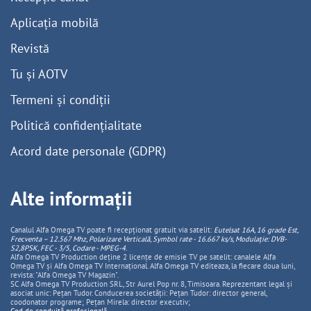
Aplicația mobilă
Revistă
Tu și AOTV
Termeni și condiții
Politică confidențialitate
Acord date personale (GDPR)
Alte informații
Canalul Alfa Omega TV poate fi recepționat gratuit via satelit:
Eutelsat 16A, 16 grade Est,
Frecventa – 12.567 Mhz, Polarizare
Vertica
lă, Symbol rate - 16.667 ks/s, Modulație: DVB-
S2,8PSK, FEC - 3/5, Codare - MPEG-4
.
Alfa Omega TV Production deține 2 licențe de emisie TV pe satelit: canalele Alfa
Omega TV și Alfa Omega TV Internațional. Alfa Omega TV editeaza, la fiecare doua luni,
revista: "Alfa Omega TV Magazin".
SC Alfa Omega TV Production SRL, Str Aurel Pop nr. 8, Timisoara. Reprezentant legal și
asociat unic: Pețan Tudor. Conducerea societății: Pețan Tudor: director general,
coodonator programe; Pețan Mirela: director executiv;