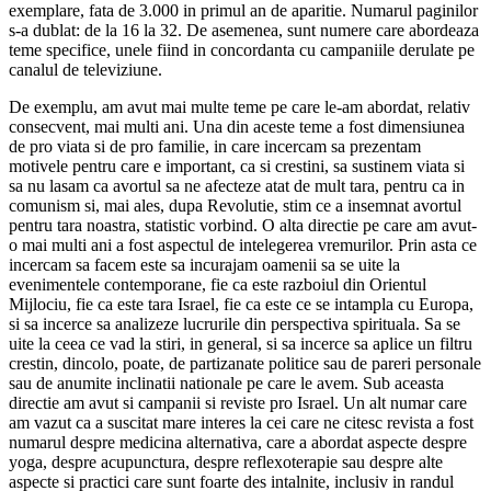
exemplare, fata de 3.000 in primul an de aparitie. Numarul paginilor
s-a dublat: de la 16 la 32. De asemenea, sunt numere care abordeaza
teme specifice, unele fiind in concordanta cu campaniile derulate pe
canalul de televiziune.
De exemplu, am avut mai multe teme pe care le-am abordat, relativ
consecvent, mai multi ani. Una din aceste teme a fost dimensiunea
de pro viata si de pro familie, in care incercam sa prezentam
motivele pentru care e important, ca si crestini, sa sustinem viata si
sa nu lasam ca avortul sa ne afecteze atat de mult tara, pentru ca in
comunism si, mai ales, dupa Revolutie, stim ce a insemnat avortul
pentru tara noastra, statistic vorbind. O alta directie pe care am avut-
o mai multi ani a fost aspectul de intelegerea vremurilor. Prin asta ce
incercam sa facem este sa incurajam oamenii sa se uite la
evenimentele contemporane, fie ca este razboiul din Orientul
Mijlociu, fie ca este tara Israel, fie ca este ce se intampla cu Europa,
si sa incerce sa analizeze lucrurile din perspectiva spirituala. Sa se
uite la ceea ce vad la stiri, in general, si sa incerce sa aplice un filtru
crestin, dincolo, poate, de partizanate politice sau de pareri personale
sau de anumite inclinatii nationale pe care le avem. Sub aceasta
directie am avut si campanii si reviste pro Israel. Un alt numar care
am vazut ca a suscitat mare interes la cei care ne citesc revista a fost
numarul despre medicina alternativa, care a abordat aspecte despre
yoga, despre acupunctura, despre reflexoterapie sau despre alte
aspecte si practici care sunt foarte des intalnite, inclusiv in randul