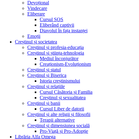
Devoțional
Vindecare
Eliberare
Cursul SOS
Eliberând captivii
Diavolul în fața instanței
Emoții
Creștinul și societatea
Creștinul și profesia-educația
Creștinul și știința-tehnologia
Mediul înconjurător
Creaționism-Evoluționism
Creștinul și statul
Creștinul și Biserica
Istoria creștinismului
Creștinul și relațiile
Cursul Căsătoria și Familia
Creștinul și sexualitatea
Creștinul și banii
Cursul Liber de datorii
Creștinul și alte religii și filosofii
Terapii alternative
Creștinul și dimensiunea socială
Pro-Viață și Pro-Adopție
Librăria Alfa Omega