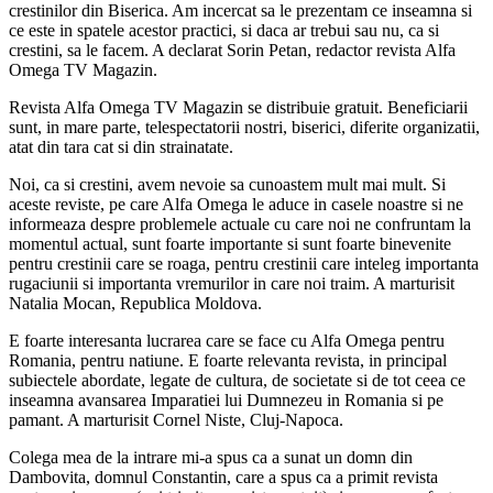
crestinilor din Biserica. Am incercat sa le prezentam ce inseamna si
ce este in spatele acestor practici, si daca ar trebui sau nu, ca si
crestini, sa le facem. A declarat Sorin Petan, redactor revista Alfa
Omega TV Magazin.
Revista Alfa Omega TV Magazin se distribuie gratuit. Beneficiarii
sunt, in mare parte, telespectatorii nostri, biserici, diferite organizatii,
atat din tara cat si din strainatate.
Noi, ca si crestini, avem nevoie sa cunoastem mult mai mult. Si
aceste reviste, pe care Alfa Omega le aduce in casele noastre si ne
informeaza despre problemele actuale cu care noi ne confruntam la
momentul actual, sunt foarte importante si sunt foarte binevenite
pentru crestinii care se roaga, pentru crestinii care inteleg importanta
rugaciunii si importanta vremurilor in care noi traim. A marturisit
Natalia Mocan, Republica Moldova.
E foarte interesanta lucrarea care se face cu Alfa Omega pentru
Romania, pentru natiune. E foarte relevanta revista, in principal
subiectele abordate, legate de cultura, de societate si de tot ceea ce
inseamna avansarea Imparatiei lui Dumnezeu in Romania si pe
pamant. A marturisit Cornel Niste, Cluj-Napoca.
Colega mea de la intrare mi-a spus ca a sunat un domn din
Dambovita, domnul Constantin, care a spus ca a primit revista