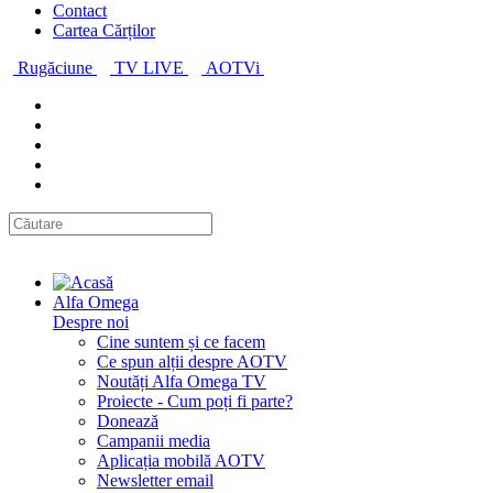
Contact
Cartea Cărților
Rugăciune
TV LIVE
AOTVi
Alfa Omega
Despre noi
Cine suntem și ce facem
Ce spun alții despre AOTV
Noutăți Alfa Omega TV
Proiecte - Cum poți fi parte?
Donează
Campanii media
Aplicația mobilă AOTV
Newsletter email