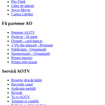
Pro-Viață
Liber de datorii
Joyce Meyer
Cartea Cărților
Fii partener AO
Partener AOTV
Proiecte - fii parte
Donații - card bancar
3,5% din impozit - Persoane
Publicitate - Organizații
Sponsorizare - Organizații
Pentru biserici
Pentru televiziuni
Servicii AOTV
Resurse descărcabile
Recepție canal
Aplicația mobilă
Revistă
Tu și AOTV
Termeni și condiții