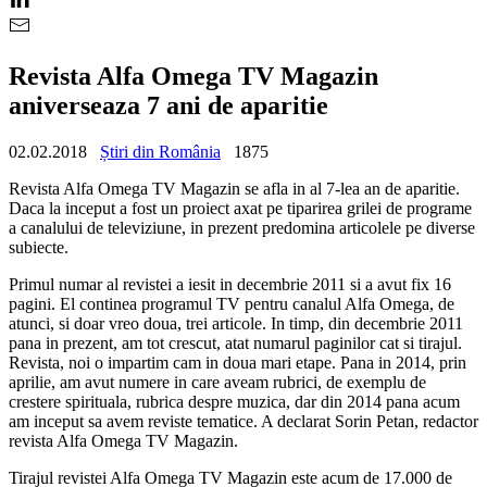
Revista Alfa Omega TV Magazin
aniverseaza 7 ani de aparitie
02.02.2018
Știri din România
1875
Revista Alfa Omega TV Magazin se afla in al 7-lea an de aparitie.
Daca la inceput a fost un proiect axat pe tiparirea grilei de programe
a canalului de televiziune, in prezent predomina articolele pe diverse
subiecte.
Primul numar al revistei a iesit in decembrie 2011 si a avut fix 16
pagini. El continea programul TV pentru canalul Alfa Omega, de
atunci, si doar vreo doua, trei articole. In timp, din decembrie 2011
pana in prezent, am tot crescut, atat numarul paginilor cat si tirajul.
Revista, noi o impartim cam in doua mari etape. Pana in 2014, prin
aprilie, am avut numere in care aveam rubrici, de exemplu de
crestere spirituala, rubrica despre muzica, dar din 2014 pana acum
am inceput sa avem reviste tematice. A declarat Sorin Petan, redactor
revista Alfa Omega TV Magazin.
Tirajul revistei Alfa Omega TV Magazin este acum de 17.000 de