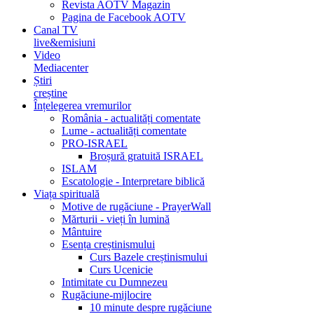
Revista AOTV Magazin
Pagina de Facebook AOTV
Canal TV
live&emisiuni
Video
Mediacenter
Știri
creștine
Înțelegerea vremurilor
România - actualități comentate
Lume - actualități comentate
PRO-ISRAEL
Broșură gratuită ISRAEL
ISLAM
Escatologie - Interpretare biblică
Viața spirituală
Motive de rugăciune - PrayerWall
Mărturii - vieți în lumină
Mântuire
Esența creștinismului
Curs Bazele creștinismului
Curs Ucenicie
Intimitate cu Dumnezeu
Rugăciune-mijlocire
10 minute despre rugăciune