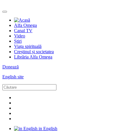
Alfa Omega
Canal TV
Video
Știri
Viața spirituală
Creștinul și societatea
Librăria Alfa Omega
Donează
English site
in English