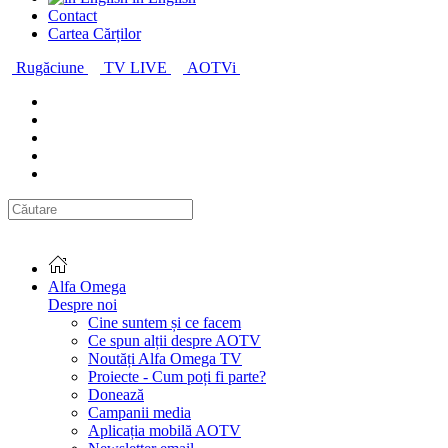
Contact
Cartea Cărților
Rugăciune
TV LIVE
AOTVi
Alfa Omega
Despre noi
Cine suntem și ce facem
Ce spun alții despre AOTV
Noutăți Alfa Omega TV
Proiecte - Cum poți fi parte?
Donează
Campanii media
Aplicația mobilă AOTV