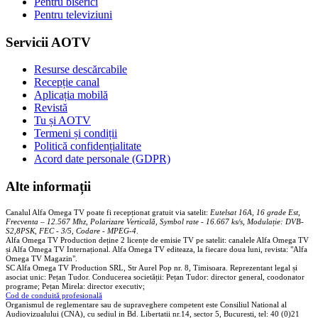
Pentru biserici
Pentru televiziuni
Servicii AOTV
Resurse descărcabile
Recepție canal
Aplicația mobilă
Revistă
Tu și AOTV
Termeni și condiții
Politică confidențialitate
Acord date personale (GDPR)
Alte informații
Canalul Alfa Omega TV poate fi recepționat gratuit via satelit:
Eutelsat 16A, 16 grade Est,
Frecventa – 12.567 Mhz, Polarizare
Vertica
lă, Symbol rate - 16.667 ks/s, Modulație: DVB-
S2,8PSK, FEC - 3/5, Codare - MPEG-4
.
Alfa Omega TV Production deține 2 licențe de emisie TV pe satelit: canalele Alfa Omega TV
și Alfa Omega TV Internațional. Alfa Omega TV editeaza, la fiecare doua luni, revista: "Alfa
Omega TV Magazin".
SC Alfa Omega TV Production SRL, Str Aurel Pop nr. 8, Timisoara. Reprezentant legal și
asociat unic: Pețan Tudor. Conducerea societății: Pețan Tudor: director general, coodonator
programe; Pețan Mirela: director executiv;
Cod de conduită profesională
Organismul de reglementare sau de supraveghere competent este Consiliul National al
Audiovizualului (CNA), cu sediul in Bd. Libertatii nr.14, sector 5, Bucuresti, tel: 40 (0)21