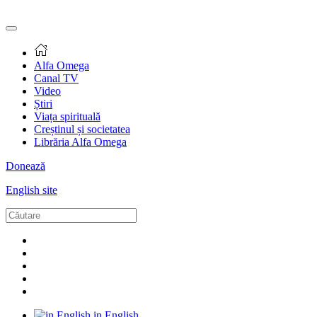
Alfa Omega
Canal TV
Video
Știri
Viața spirituală
Creștinul și societatea
Librăria Alfa Omega
Donează
English site
in English