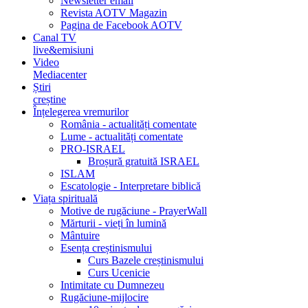
Newsletter email
Revista AOTV Magazin
Pagina de Facebook AOTV
Canal TV
live&emisiuni
Video
Mediacenter
Știri
creștine
Înțelegerea vremurilor
România - actualități comentate
Lume - actualități comentate
PRO-ISRAEL
Broșură gratuită ISRAEL
ISLAM
Escatologie - Interpretare biblică
Viața spirituală
Motive de rugăciune - PrayerWall
Mărturii - vieți în lumină
Mântuire
Esența creștinismului
Curs Bazele creștinismului
Curs Ucenicie
Intimitate cu Dumnezeu
Rugăciune-mijlocire