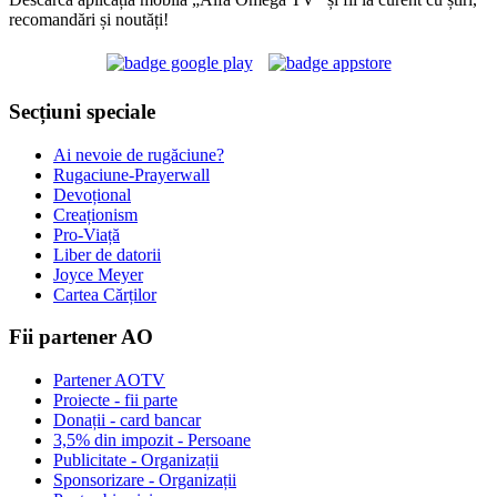
recomandări și noutăți!
Secțiuni speciale
Ai nevoie de rugăciune?
Rugaciune-Prayerwall
Devoțional
Creaționism
Pro-Viață
Liber de datorii
Joyce Meyer
Cartea Cărților
Fii partener AO
Partener AOTV
Proiecte - fii parte
Donații - card bancar
3,5% din impozit - Persoane
Publicitate - Organizații
Sponsorizare - Organizații