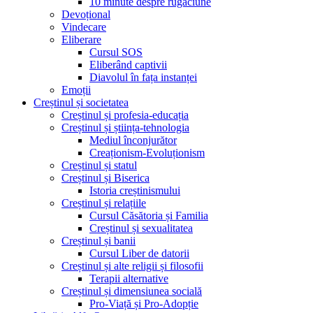
10 minute despre rugăciune
Devoțional
Vindecare
Eliberare
Cursul SOS
Eliberând captivii
Diavolul în fața instanței
Emoții
Creștinul și societatea
Creștinul și profesia-educația
Creștinul și știința-tehnologia
Mediul înconjurător
Creaționism-Evoluționism
Creștinul și statul
Creștinul și Biserica
Istoria creștinismului
Creștinul și relațiile
Cursul Căsătoria și Familia
Creștinul și sexualitatea
Creștinul și banii
Cursul Liber de datorii
Creștinul și alte religii și filosofii
Terapii alternative
Creștinul și dimensiunea socială
Pro-Viață și Pro-Adopție