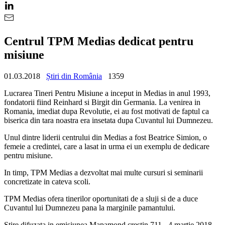
Centrul TPM Medias dedicat pentru
misiune
01.03.2018
Știri din România
1359
Lucrarea Tineri Pentru Misiune a inceput in Medias in anul 1993,
fondatorii fiind Reinhard si Birgit din Germania. La venirea in
Romania, imediat dupa Revolutie, ei au fost motivati de faptul ca
biserica din tara noastra era insetata dupa Cuvantul lui Dumnezeu.
Unul dintre liderii centrului din Medias a fost Beatrice Simion, o
femeie a credintei, care a lasat in urma ei un exemplu de dedicare
pentru misiune.
In timp, TPM Medias a dezvoltat mai multe cursuri si seminarii
concretizate in cateva scoli.
TPM Medias ofera tinerilor oportunitati de a sluji si de a duce
Cuvantul lui Dumnezeu pana la marginile pamantului.
Stire difuzata in emisiunea Mapamond crestin 711 - 4 martie 2018.